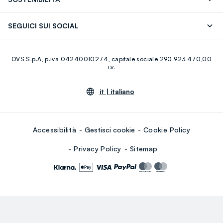
Careers
Franchising
Scopri il nostro percorso
Cotone Italiano
SEGUICI SUI SOCIAL
Giftcard
Eco Valore
Raccolta abiti usati
Facebook
Instagram
RE-UP
OVS S.p.A, p.iva 04240010274, capitale sociale 290.923.470,00
Youtube
Linkedin
i.v.
it |
italiano
Accessibilità
Gestisci cookie
Cookie Policy
Privacy Policy
Sitemap