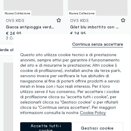
Nuova Collezione
Nuova Collezione
OVS KIDS
OVS KIDS
Giacca antipioggia verde con cappuccio e zip per bambino
Gilet blu imbottito con zip e collo alto per bambino
€ 24,95
€ 24,95
3 Colori
2 Colori
Continua senza accettare
erde oliva
label.selectsize
Questo sito utilizza cookie tecnici e di prestazione
anonimi, sempre attivi per garantire il funzionamento
del sito e di misurarne le prestazione; Altri cookie (i
cookie di profilazione), installati anche da terze parti,
servono invece per verificare le tue abitudini di
navigazione al fine di poterti offrire prodotti e servizi
mirati in linea con i tuoi reali interessi. Per il loro
utilizzo serve il tuo consenso. Per accettare i cookie
di profilazione clicca su "accetta tutti i cookie", per
selezionarli clicca su "Gestisci cookie" o per rifiutarli
clicca su "Continua senza accettare". Per maggiori
informazioni consulta la nostra
Cookie Policy
Accetta tutti i
Gestisci cookie
cookie