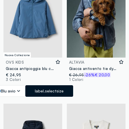
Nuova Collezione
OVS KIDS
ALTAVIA
Giacca antipioggia blu con cappuccio e zip per bambino
Giacca antivento tie dye ALTAVIA WITH DEBORAH COMPAGNONI
€ 24,95
€ 26,95
-26%
€ 20,00
3 Colori
1 Colori
Blu avio
label.selectsize