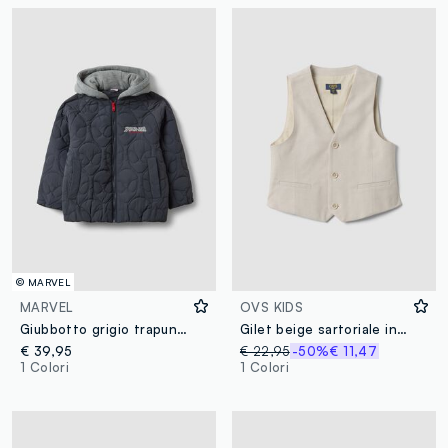
© MARVEL
MARVEL
OVS KIDS
Giubbotto grigio trapuntato con cappuccio e ricamo MARVEL Spider-Man per bambino
Gilet beige sartoriale in cotone elasticizzato da bambino regular fit
€ 39,95
€ 22,95
-50%
€ 11,47
1 Colori
1 Colori