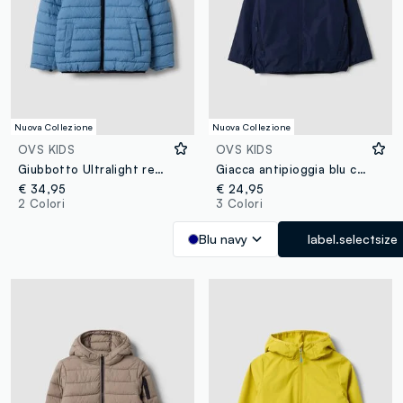
Nuova Collezione
Nuova Collezione
OVS KIDS
OVS KIDS
Giubbotto Ultralight reversibile azzurro con cappuccio e zip per bambino
Giacca antipioggia blu con cappuccio e zip per bambino
€ 34,95
€ 24,95
2 Colori
3 Colori
Blu navy
label.selectsize