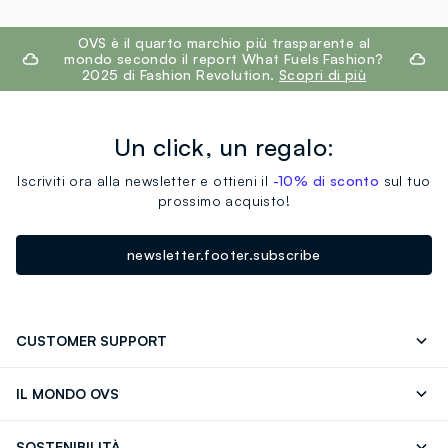
footer.ariatitle
OVS è il quarto marchio più trasparente al
mondo secondo il report What Fuels Fashion?
2025 di Fashion Revolution.
Scopri di più
Un click, un regalo:
Iscriviti ora alla newsletter e ottieni il
-10% di sconto
sul tuo
prossimo acquisto!
newsletter.footer.subscribe
CUSTOMER SUPPORT
Segui il tuo ordine
Contattaci: 0418520342 (lun-ven 9-
IL MONDO OVS
17)
OVS ❤️ friends
Stampa
FAQ
Store locator
SOSTENIBILITÀ