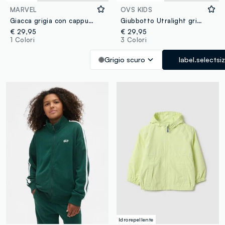
MARVEL
OVS KIDS
Giacca grigia con cappuccio e stampe MARVEL Spider-Man per bambino
Giubbotto Utralight grigio imbottito con cappuccio e zip per bambino
€ 29,95
€ 29,95
1 Colori
3 Colori
Grigio scuro
label.selectsi
Idrorepellente