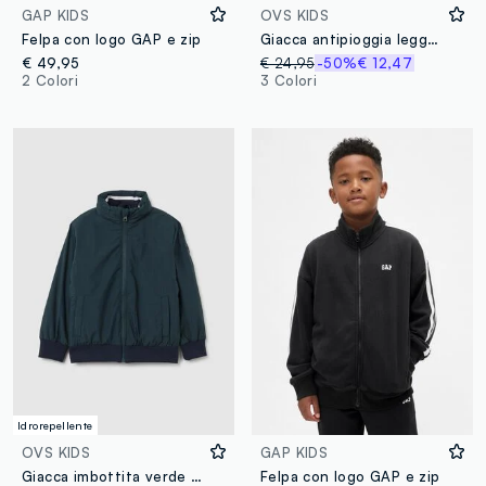
GAP KIDS
OVS KIDS
Felpa con logo GAP e zip
Giacca antipioggia leggera gialla da bambino regular fit con full zip e cappuccio
€ 49,95
€ 24,95
-50%
€ 12,47
2 Colori
3 Colori
Idrorepellente
OVS KIDS
GAP KIDS
Giacca imbottita verde per bambini regular fit con zip e cappuccio
Felpa con logo GAP e zip