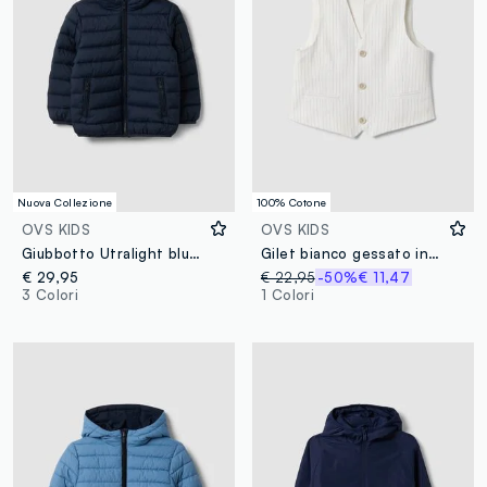
Nuova Collezione
100% Cotone
OVS KIDS
OVS KIDS
Giubbotto Utralight blu imbottito con cappuccio e zip per bambino
Gilet bianco gessato in puro cotone
€ 29,95
€ 22,95
-50%
€ 11,47
3 Colori
1 Colori