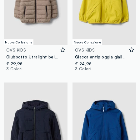
Nuova Collezione
Nuova Collezione
OVS KIDS
OVS KIDS
Giubbotto Utralight beige imbottito con cappuccio e zip per bambino
Giacca antipioggia gialla con cappuccio e zip over fit per bambino
€ 29,95
€ 24,95
3 Colori
3 Colori