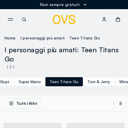
Resi sempre gratuiti
NAVIGATION.ARIA.GOTOMAINCONTENT
NAVIGATION.ARIA.GOTOFOOT
Home
I personaggi più amati
Teen Titans Go
I personaggi più amati: Teen Titans
Go
( 2 )
 Guys
Super Mario
Teen Titans Go
Tom & Jerry
Win
Tutti i filtri