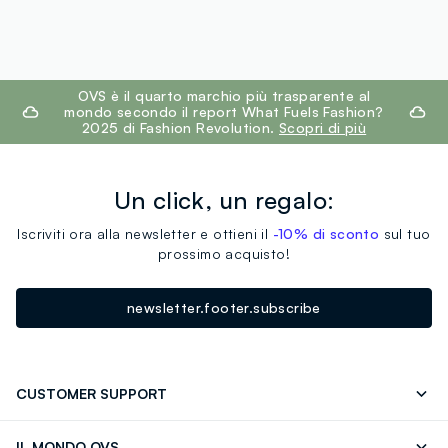
footer.ariatitle
OVS è il quarto marchio più trasparente al
mondo secondo il report What Fuels Fashion?
2025 di Fashion Revolution.
Scopri di più
Un click, un regalo:
Iscriviti ora alla newsletter e ottieni il
-10% di sconto
sul tuo
prossimo acquisto!
newsletter.footer.subscribe
CUSTOMER SUPPORT
Segui il tuo ordine
Contattaci: 0418520342 (lun-ven 9-
IL MONDO OVS