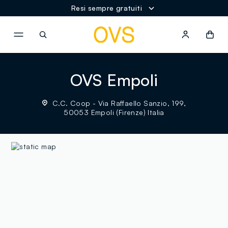
Resi sempre gratuiti
NAVIGATION.ARIA.GOTOMAINCONTENT
NAVIGATION.ARIA.GOTOFOOT
OVS Empoli
C.C. Coop - Via Raffaello Sanzio, 199,
50053 Empoli (Firenze) Italia