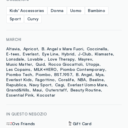
Kids' Accessories
Donna
Uomo
Bambino
Sport
Curvy
MARCHI
Altavia
Apricot
B. Angel x Mare Fuori
Coccinella
E-tees
Everlast
Eye Line
Hybrid
J-Club
Klamaste
Lonsdale
Lovable
Love Therapy
Mayrev
Music Matter
Quid
Rocco Giocattoli
Utopja
Les Copains
MILK+HERO
Piombo Contemporary
Piombo Tech
Piombo
BST.1957
B. Angel
Mya
Everlast Kids
Fagottino
Coralife
NBA
Beeline
Republica
Navy Sport
Cagi
Everlast Uomo Mare
Grand&Hills
Maui
Outerstaff
Beauty Routine
Essential Pink
Kocostar
IN QUESTO NEGOZIO
Ovs Friends
Gift Card