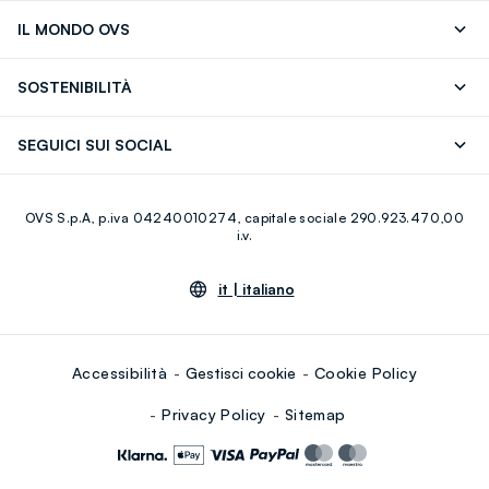
Segui il tuo ordine
Contattaci: 0418520342 (lun-ven 9-
IL MONDO OVS
17)
OVS ❤️ friends
Stampa
FAQ
Store locator
SOSTENIBILITÀ
Careers
Franchising
Scopri il nostro percorso
Cotone Italiano
SEGUICI SUI SOCIAL
Giftcard
Eco Valore
Raccolta abiti usati
Facebook
Instagram
RE-UP
OVS S.p.A, p.iva 04240010274, capitale sociale 290.923.470,00
Youtube
Linkedin
i.v.
it |
italiano
Accessibilità
Gestisci cookie
Cookie Policy
Privacy Policy
Sitemap