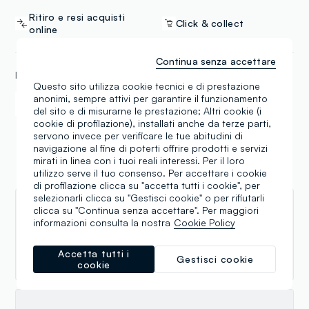
Ritiro e resi acquisti
Click & collect
online
Continua senza accettare
METODI DI PAGAMENTO
Questo sito utilizza cookie tecnici e di prestazione
anonimi, sempre attivi per garantire il funzionamento
Samsung Pay
Apple Pay
del sito e di misurarne le prestazione; Altri cookie (i
cookie di profilazione), installati anche da terze parti,
servono invece per verificare le tue abitudini di
navigazione al fine di poterti offrire prodotti e servizi
mirati in linea con i tuoi reali interessi. Per il loro
utilizzo serve il tuo consenso. Per accettare i cookie
Recensioni
di profilazione clicca su "accetta tutti i cookie", per
selezionarli clicca su "Gestisci cookie" o per rifiutarli
clicca su "Continua senza accettare". Per maggiori
Rodolfo Galli
informazioni consulta la nostra
Cookie Policy
07.05.2026
Accetta tutti i
Buona
Gestisci cookie
cookie