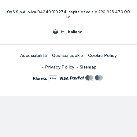
Facebook
Instagram
RE-UP
OVS S.p.A, p.iva 04240010274, capitale sociale 290.923.470,00
Youtube
Linkedin
i.v.
it |
italiano
Accessibilità
Gestisci cookie
Cookie Policy
Privacy Policy
Sitemap