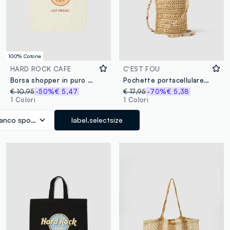
100% Cotone
HARD ROCK CAFE
C'EST FOU
Borsa shopper in puro cotone bianca con logo Hard Rock Cafe
Pochette portacellulare beige in puro tessuto carta
€ 10,95
-50%
€ 5,47
€ 17,95
-70%
€ 5,38
1 Colori
1 Colori
ianco sporco
label.selectsize