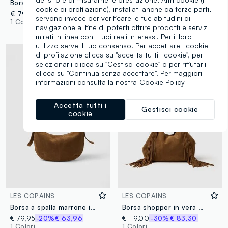
Borsa marrone in vera pelle con doppi manici e zip
Borsa shopper imbottita ALTAVIA STUDIO
cookie di profilazione), installati anche da terze parti,
€ 79,95
€ 39,95
-30%
€ 27,96
servono invece per verificare le tue abitudini di
1 Colori
1 Colori
navigazione al fine di poterti offrire prodotti e servizi
mirati in linea con i tuoi reali interessi. Per il loro
utilizzo serve il tuo consenso. Per accettare i cookie
di profilazione clicca su "accetta tutti i cookie", per
selezionarli clicca su "Gestisci cookie" o per rifiutarli
clicca su "Continua senza accettare". Per maggiori
informazioni consulta la nostra
Cookie Policy
Accetta tutti i
Gestisci cookie
cookie
LES COPAINS
LES COPAINS
Borsa a spalla marrone in vera pelle
Borsa shopper in vera pelle marrone con frange
€ 79,95
-20%
€ 63,96
€ 119,00
-30%
€ 83,30
1 Colori
1 Colori