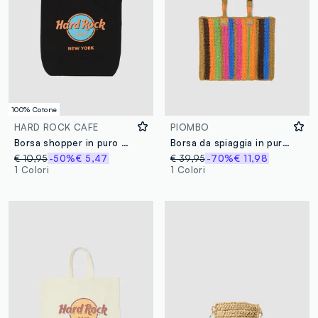
100% Cotone
HARD ROCK CAFE
PIOMBO
Borsa shopper in puro cotone nero con logo Hard Rock Cafe
Borsa da spiaggia in puro tessuto carta a righe multicolor
€ 10,95
-50%
€ 5,47
€ 39,95
-70%
€ 11,98
1 Colori
1 Colori