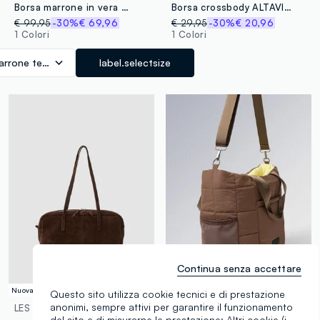
Borsa marrone in vera pelle
Borsa crossbody ALTAVIA WITH DEBORAH COMPAGNONI
€ 99,95
-30%
€ 69,96
€ 29,95
-30%
€ 20,96
1 Colori
1 Colori
arrone testa di moro
label.selectsize
Continua senza accettare
Nuova Collezione
Questo sito utilizza cookie tecnici e di prestazione
anonimi, sempre attivi per garantire il funzionamento
LES COPAINS
ALTAVIA STUDIO
del sito e di misurarne le prestazione; Altri cookie (i