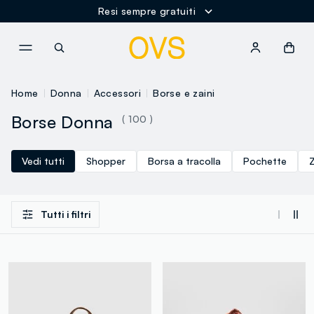
Resi sempre gratuiti
NAVIGATION.ARIA.GOTOMAINCONTENT
NAVIGATION.ARIA.GOTOFOOT
Home
Donna
Accessori
Borse e zaini
Borse Donna
( 100 )
Vedi tutti
Shopper
Borsa a tracolla
Pochette
Z
Tutti i filtri