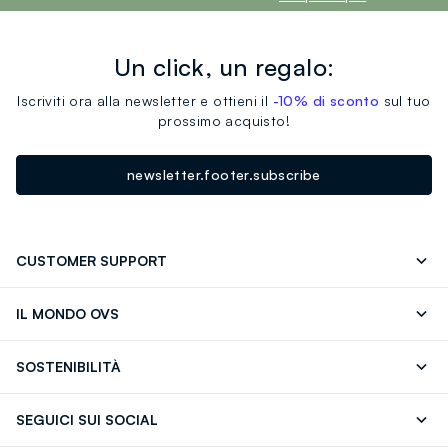
Un click, un regalo:
Iscriviti ora alla newsletter e ottieni il
-10% di sconto
sul tuo
prossimo acquisto!
newsletter.footer.subscribe
CUSTOMER SUPPORT
Segui il tuo ordine
Contattaci: 0418520342 (lun-ven 9-
IL MONDO OVS
17)
OVS ❤️ friends
Stampa
FAQ
Store locator
SOSTENIBILITÀ
Careers
Franchising
Scopri il nostro percorso
Cotone Italiano
SEGUICI SUI SOCIAL
Giftcard
Eco Valore
Raccolta abiti usati