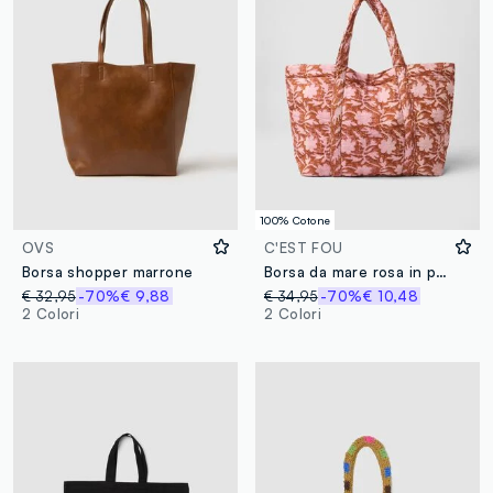
100% Cotone
OVS
C'EST FOU
Borsa shopper marrone
Borsa da mare rosa in puro cotone trapuntato con motivo floreale
€ 32,95
-70%
€ 9,88
€ 34,95
-70%
€ 10,48
2 Colori
2 Colori