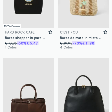
100% Cotone
HARD ROCK CAFE
C'EST FOU
Borsa shopper in puro cotone nero con logo Hard Rock Cafe
Borsa da mare in misto juta a rete intrecciata multicolor
€ 10,95
-50%
€ 5,47
€ 39,95
-70%
€ 11,98
1 Colori
4 Colori