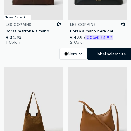
Nuova Collezione
LES COPAINS
LES COPAINS
Borsa marrone a mano con tracolla removibile
Borsa a mano nera dal design strutturato
€ 34,95
€ 49,95
-50%
€ 24,97
1 Colori
2 Colori
Nero
label.selectsize