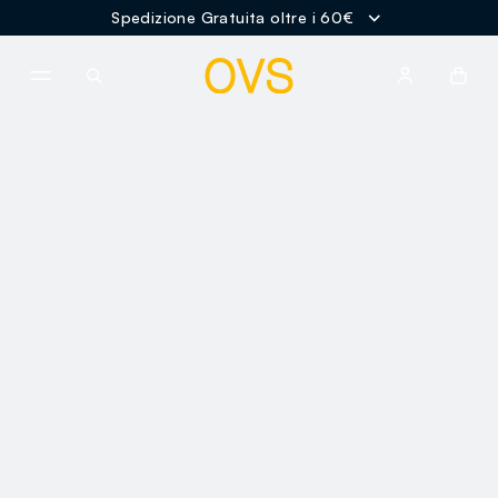
Spedizione Gratuita oltre i 60€
NAVIGATION.ARIA.GOTOMAINCONTENT
NAVIGATION.ARIA.GOTOFOOT