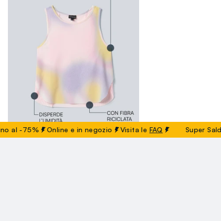
 -75%
Online e in negozio
Visita le
FAQ
Super Saldi! Ancor
Canotta Tecnica Sportiva Plissettata Con Effetto Tie Dye Altavia Court
19.95 EUR