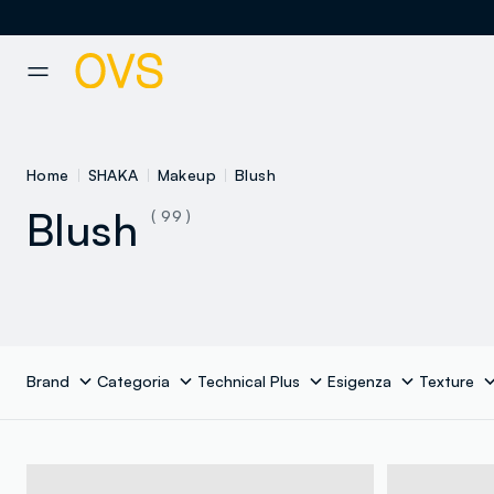
NAVIGATION.ARIA.GOTOMAINCONTENT
NAVIGATION.ARIA.GOTOFOOT
Home
SHAKA
Makeup
Blush
Blush
( 99 )
Brand
Categoria
Technical Plus
Esigenza
Texture