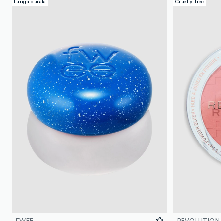
Lunga durata
Cruelty-free
FWEE
REVOLUTION