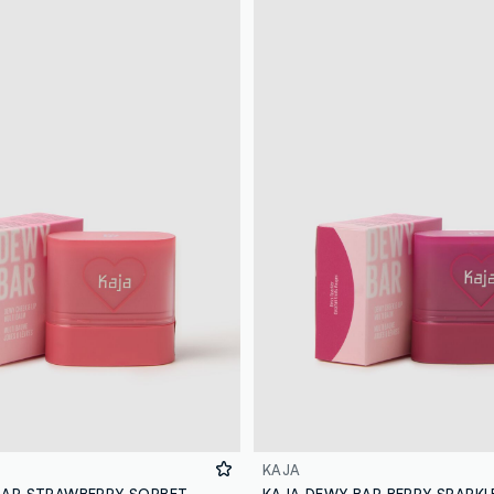
KAJA
KAJA DEWY BAR STRAWBERRY SORBET - make-up coreano