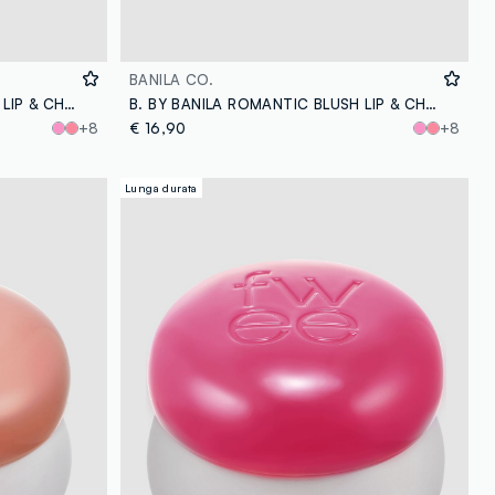
BANILA CO.
B. BY BANILA ROMANTIC BLUSH LIP & CHEEK - 07 GLIMMER - make-up coreano
B. BY BANILA ROMANTIC BLUSH LIP & CHEEK - 17 BABY BEAN - make-up coreano
+8
€ 16,90
+8
Lunga durata