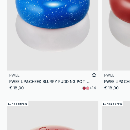
FWEE
FWEE
FWEE LIP&CHEEK BLURRY PUDDING POT - BS02 INTO 5G - make-up coreano
€ 18,00
+14
€ 18,00
Lunga durata
Lunga durata