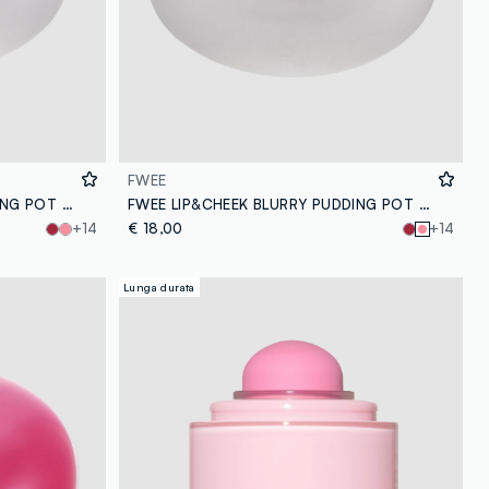
FWEE
FWEE LIP&CHEEK BLURRY PUDDING POT - LIKE 5G - make-up coreano
FWEE LIP&CHEEK BLURRY PUDDING POT - BABY 5G - make-up coreano
+14
€ 18,00
+14
Lunga durata