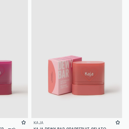
loyalty.guest.discoverpagelink
KAJA
KAJA DEWY BAR BERRY SPARKLER - make-up coreano
KAJA DEWY BAR GRAPEFRUIT GELATO - make-up coreano