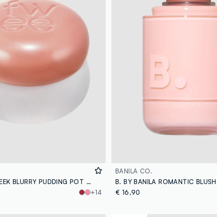
BANILA CO.
FWEE LIP&CHEEK BLURRY PUDDING POT - OH! 5G - make-up coreano
+14
€ 16,90