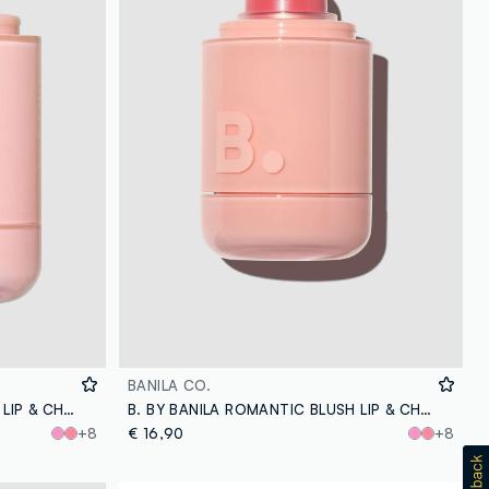
BANILA CO.
B. BY BANILA ROMANTIC BLUSH LIP & CHEEK - 15 NUTTY - make-up coreano
B. BY BANILA ROMANTIC BLUSH LIP & CHEEK - 13 CREAM CORAL - make-up coreano
+8
€ 16,90
+8