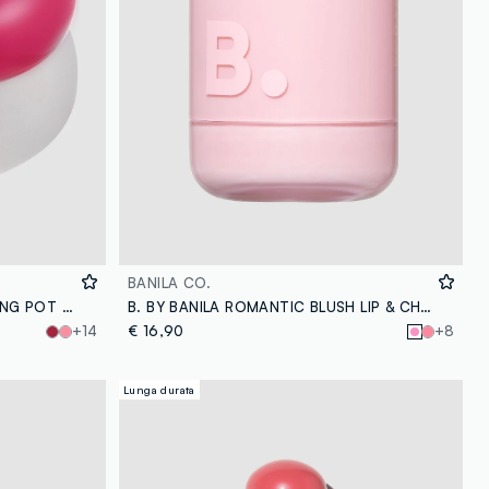
BANILA CO.
FWEE LIP&CHEEK BLURRY PUDDING POT - CHERRY 5G - make-up coreano
B. BY BANILA ROMANTIC BLUSH LIP & CHEEK - 01 DEAR BUNNY - make-up coreano
+14
€ 16,90
+8
Lunga durata