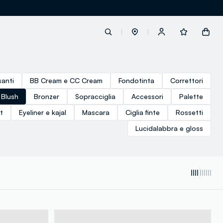
label.account.login
santi
BB Cream e CC Cream
Fondotinta
Correttori
Blush
Bronzer
Sopracciglia
Accessori
Palette
button.loginandregister
t
Eyeliner e kajal
Mascara
Ciglia finte
Rossetti
Lucidalabbra e gloss
button.order.tracking
loyalty.euro.points
loyalty.guest.message