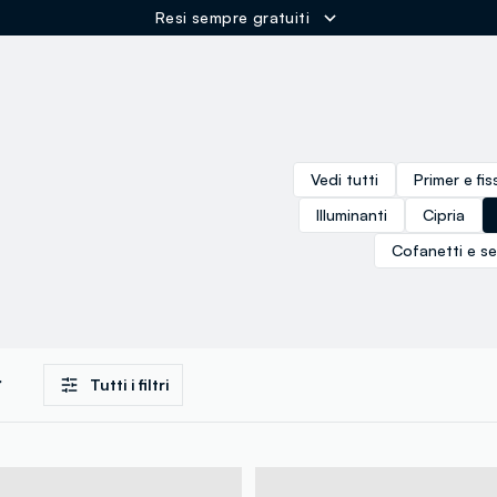
Resi sempre gratuiti
ER
Vedi tutti
Primer e fis
Illuminanti
Cipria
Cofanetti e se
Tutti i filtri