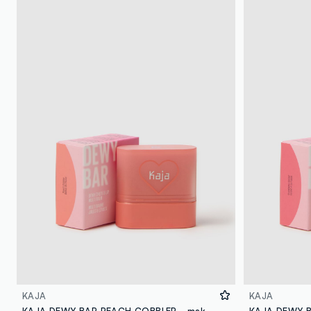
KAJA
KAJA
KAJA DEWY BAR PEACH COBBLER - make-up coreano