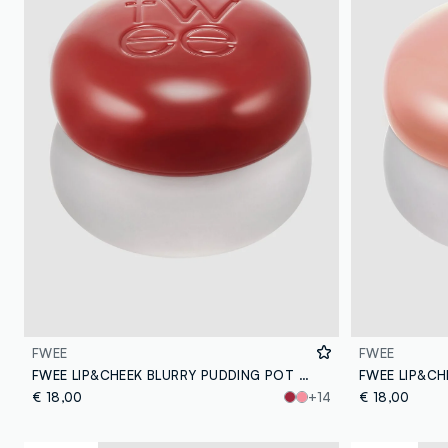
FWEE
FWEE
FWEE LIP&CHEEK BLURRY PUDDING POT - FEEL´N 5G - make-up coreano
€ 18,00
+14
€ 18,00