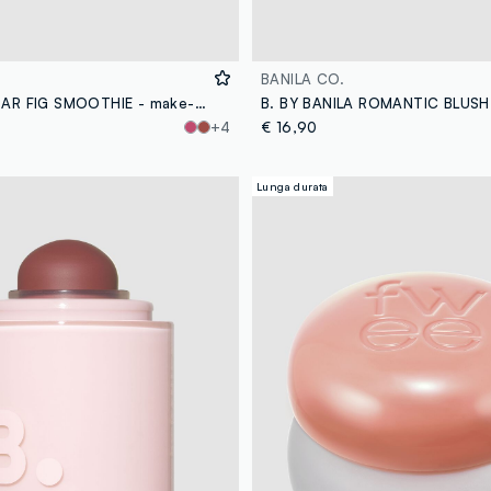
BANILA CO.
KAJA DEWY BAR FIG SMOOTHIE - make-up coreano
+4
€ 16,90
Lunga durata