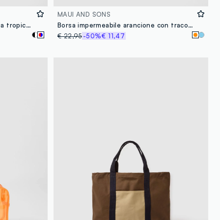
MAUI AND SONS
Pochette multicolor con fantasia tropicale
Borsa impermeabile arancione con tracolla regolabile
€ 22,95
-50%
€ 11,47