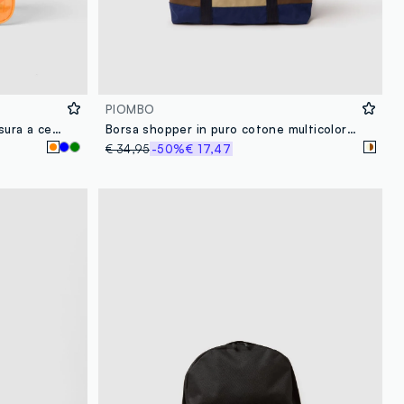
PIOMBO
Beauty case arancione con chiusura a cerniera
Borsa shopper in puro cotone multicolor con manici robusti
€ 34,95
-50%
€ 17,47