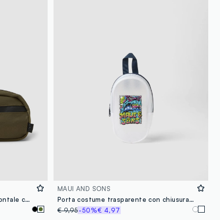
loyalty.guest.discoverpagelink
MAUI AND SONS
Beauty case verde con tasca frontale con zip
Porta costume trasparente con chiusura a zip
€ 9,95
-50%
€ 4,97