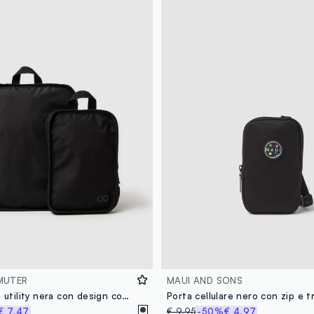
MUTER
MAUI AND SONS
Borsa a spalla utility nera con design compatto
€ 7,47
€ 9,95
-50%
€ 4,97