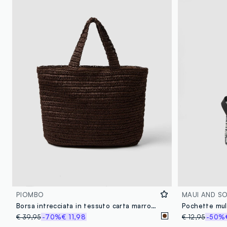
PIOMBO
MAUI AND S
Borsa intrecciata in tessuto carta marrone con tasca interna
€ 39,95
-70%
€ 11,98
€ 12,95
-50%