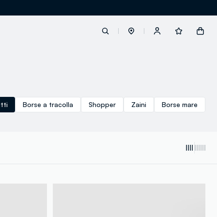
label.account.login
tti
Borse a tracolla
Shopper
Zaini
Borse mare
button.loginandregister
button.order.tracking
loyalty.euro.points
loyalty.guest.message