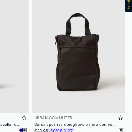
URBAN COMMUTER
Porta cellulare nero con zip e tracolla regolabile
Borsa sportiva ripieghevole nera con vestibilità pratica
€ 19,95
-50%
€ 9,97