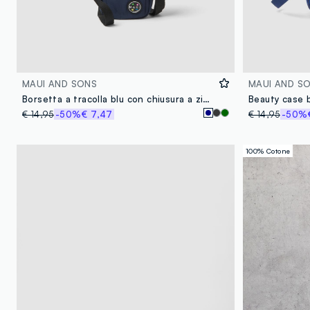
MAUI AND SONS
MAUI AND S
Borsetta a tracolla blu con chiusura a zip e tracolla regolabile
Beauty case b
€ 14,95
-50%
€ 7,47
€ 14,95
-50%
100% Cotone