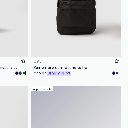
OVS
Borsetta a tracolla verde con chiusura a zip e tracolla regolabile
Zaino nero con tasche extra
€ 19,95
-50%
€ 9,97
Impermeabile