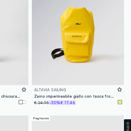
ALTAVIA SAILING
Porta costume trasparente con chiusura a zip
Zaino impermeabile giallo con tasca frontale ALTAVIA SAILING
€ 24,95
-30%
€ 17,46
Pieghevole