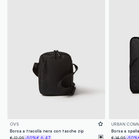
OVS
URBAN COM
Borsa a tracolla nera con tasche zip
€ 12,95
-50%
€ 6,47
€ 14,95
-50%