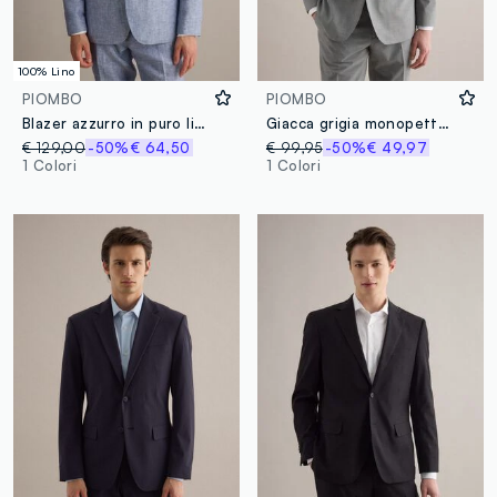
100% Lino
PIOMBO
PIOMBO
Blazer azzurro in puro lino slim fit
Giacca grigia monopetto slim fit
€ 129,00
-50%
€ 64,50
€ 99,95
-50%
€ 49,97
1 Colori
1 Colori