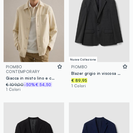
Nuova Collezione
PIOMBO
PIOMBO
CONTEMPORARY
Blazer grigio in viscosa elasticizzata con rever classico slim fit
Giacca in misto lino e cotone bianca regular fit
€ 89,95
€ 109,00
-50%
€ 54,50
1 Colori
1 Colori