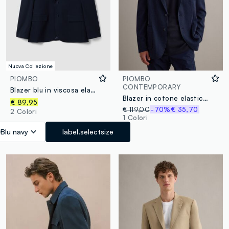
Nuova Collezione
PIOMBO
PIOMBO
CONTEMPORARY
Blazer blu in viscosa elasticizzata con revers classici
Blazer in cotone elasticizzato blu slim fit
€ 89,95
€ 119,00
-70%
€ 35,70
2 Colori
1 Colori
Blu navy
label.selectsize