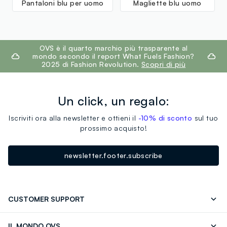
Pantaloni blu per uomo
Magliette blu uomo
footer.ariatitle
OVS è il quarto marchio più trasparente al
mondo secondo il report What Fuels Fashion?
2025 di Fashion Revolution.
Scopri di più
Un click, un regalo:
Iscriviti ora alla newsletter e ottieni il
-10% di sconto
sul tuo
prossimo acquisto!
newsletter.footer.subscribe
CUSTOMER SUPPORT
Segui il tuo ordine
Contattaci: 0418520342 (lun-ven 9-
IL MONDO OVS