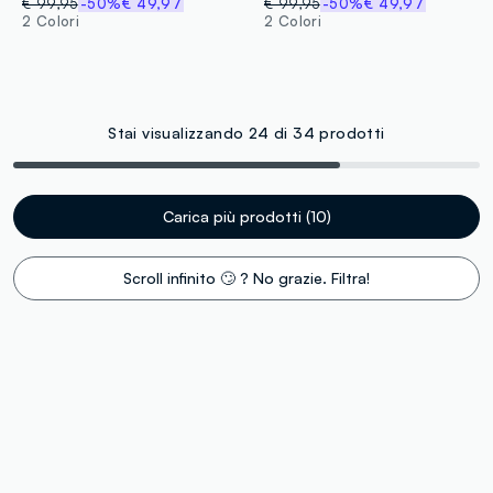
€ 99,95
-50%
€ 49,97
€ 99,95
-50%
€ 49,97
2 Colori
2 Colori
Stai visualizzando 24 di 34 prodotti
Carica più prodotti (10)
Scroll infinito 🙄 ? No grazie. Filtra!