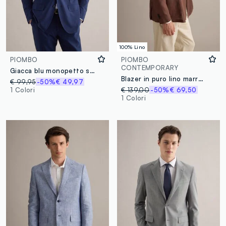
100% Lino
PIOMBO
PIOMBO
CONTEMPORARY
Giacca blu monopetto slim fit
Blazer in puro lino marrone regular fit
€ 99,95
-50%
€ 49,97
1 Colori
€ 139,00
-50%
€ 69,50
1 Colori