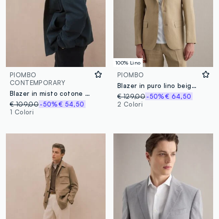
100% Lino
PIOMBO
PIOMBO
CONTEMPORARY
Blazer in puro lino beige slim fit
Blazer in misto cotone e lino blu regular fit
€ 129,00
-50%
€ 64,50
€ 109,00
-50%
€ 54,50
2 Colori
1 Colori