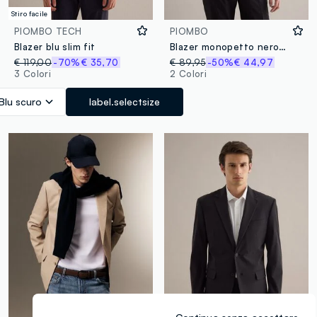
Stiro facile
PIOMBO TECH
PIOMBO
Blazer blu slim fit
Blazer monopetto nero regular fit
€ 119,00
-70%
€ 35,70
€ 89,95
-50%
€ 44,97
3 Colori
2 Colori
Blu scuro
label.selectsize