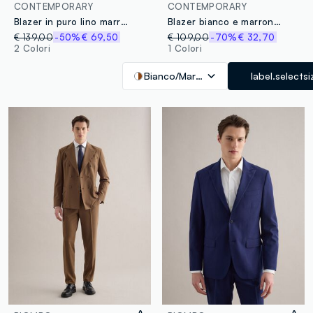
CONTEMPORARY
CONTEMPORARY
Blazer in puro lino marrone regular fit
Blazer bianco e marrone slim fit in seersucker a righe
€ 139,00
-50%
€ 69,50
€ 109,00
-70%
€ 32,70
2 Colori
1 Colori
Bianco/Marrone
label.selectsi