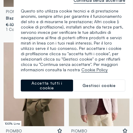
Continua senza accettare
Stiro facile
Questo sito utilizza cookie tecnici e di prestazione
PIOMBO
PIOMBO TECH
anonimi, sempre attivi per garantire il funzionamento
Blazer beige slim fit
Blazer nero slim fit
del sito e di misurarne le prestazione; Altri cookie (i
€ 109,00
-50%
€ 54,50
€ 119,00
-70%
€ 35,70
cookie di profilazione), installati anche da terze parti,
1 Colori
3 Colori
servono invece per verificare le tue abitudini di
navigazione al fine di poterti offrire prodotti e servizi
mirati in linea con i tuoi reali interessi. Per il loro
utilizzo serve il tuo consenso. Per accettare i cookie
di profilazione clicca su "accetta tutti i cookie", per
selezionarli clicca su "Gestisci cookie" o per rifiutarli
clicca su "Continua senza accettare". Per maggiori
informazioni consulta la nostra
Cookie Policy
Accetta tutti i
Gestisci cookie
cookie
100% Lino
PIOMBO
PIOMBO