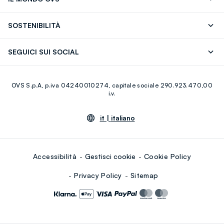
17)
OVS ❤️ friends
Stampa
FAQ
Store locator
SOSTENIBILITÀ
Careers
Franchising
Scopri il nostro percorso
Cotone Italiano
SEGUICI SUI SOCIAL
Giftcard
Eco Valore
Raccolta abiti usati
Facebook
Instagram
RE-UP
OVS S.p.A, p.iva 04240010274, capitale sociale 290.923.470,00
Youtube
Linkedin
i.v.
it |
italiano
Accessibilità
Gestisci cookie
Cookie Policy
Privacy Policy
Sitemap