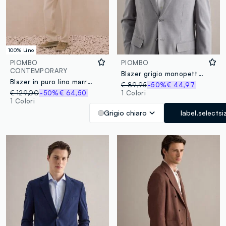
100% Lino
PIOMBO
PIOMBO
CONTEMPORARY
Blazer grigio monopetto con microquadri regular fit
Blazer in puro lino marrone regular fit
€ 89,95
-50%
€ 44,97
€ 129,00
-50%
€ 64,50
1 Colori
1 Colori
Grigio chiaro
label.selectsi