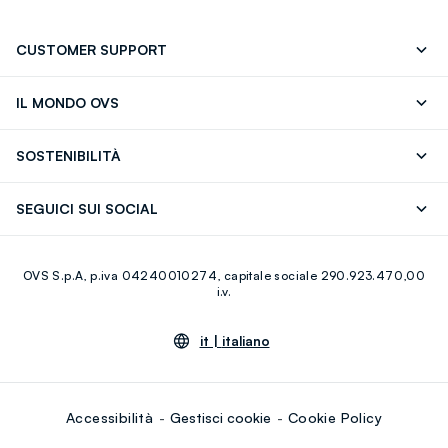
CUSTOMER SUPPORT
Segui il tuo ordine
Contattaci: 0418520342 (lun-ven 9-
IL MONDO OVS
17)
OVS ❤️ friends
Stampa
FAQ
Store locator
SOSTENIBILITÀ
Careers
Franchising
Scopri il nostro percorso
Cotone Italiano
SEGUICI SUI SOCIAL
Giftcard
Eco Valore
Raccolta abiti usati
Facebook
Instagram
RE-UP
OVS S.p.A, p.iva 04240010274, capitale sociale 290.923.470,00
Youtube
Linkedin
i.v.
it |
italiano
Accessibilità
Gestisci cookie
Cookie Policy