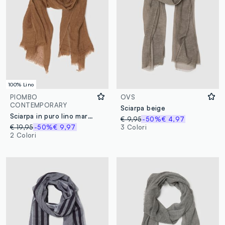
100% Lino
PIOMBO
OVS
CONTEMPORARY
Sciarpa beige
Sciarpa in puro lino marrone
€ 9,95
-50%
€ 4,97
€ 19,95
-50%
€ 9,97
3 Colori
2 Colori