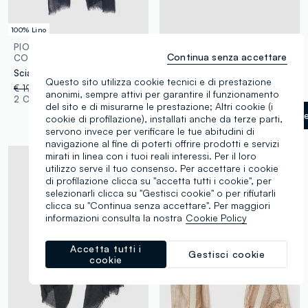
100% Lino
PIOMBO
B.ANGEL
Continua senza accettare
CONTEMPORARY
Foulard blu con stampa ornamentale
Sciarpa in puro lino blu
€ 9,95
-50%
€ 4,97
Questo sito utilizza cookie tecnici e di prestazione
€ 19,95
-50%
€ 9,97
1 Colori
anonimi, sempre attivi per garantire il funzionamento
2 Colori
del sito e di misurarne le prestazione; Altri cookie (i
Blu/Bianco
label.selectsiz
cookie di profilazione), installati anche da terze parti,
servono invece per verificare le tue abitudini di
navigazione al fine di poterti offrire prodotti e servizi
mirati in linea con i tuoi reali interessi. Per il loro
utilizzo serve il tuo consenso. Per accettare i cookie
di profilazione clicca su "accetta tutti i cookie", per
selezionarli clicca su "Gestisci cookie" o per rifiutarli
clicca su "Continua senza accettare". Per maggiori
informazioni consulta la nostra
Cookie Policy
Accetta tutti i
Gestisci cookie
cookie