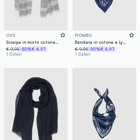
OVS
PIOMBO
Sciarpa in misto cotone a righe multicolor con frange
Bandana in cotone e Lyocell blu con fantasia paisley
€ 9,95
-50%
€ 4,97
€ 9,95
-50%
€ 4,97
1 Colori
1 Colori