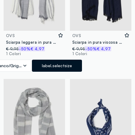
OVS
OVS
Sciarpa leggera in pura viscosa a righe multicolor con frange
Sciarpa in pura viscosa blu con frange
€ 9,95
-50%
€ 4,97
€ 9,95
-50%
€ 4,97
1 Colori
1 Colori
anco/Grigio
label.selectsize