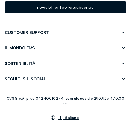
newsletter.footer.subscribe
CUSTOMER SUPPORT
Segui il tuo ordine
Contattaci: 0418520342 (lun-ven 9-
IL MONDO OVS
17)
OVS ❤️ friends
Stampa
FAQ
Store locator
SOSTENIBILITÀ
Careers
Franchising
Scopri il nostro percorso
Cotone Italiano
SEGUICI SUI SOCIAL
Giftcard
Eco Valore
Raccolta abiti usati
Facebook
Instagram
RE-UP
OVS S.p.A, p.iva 04240010274, capitale sociale 290.923.470,00
Youtube
Linkedin
i.v.
it |
italiano