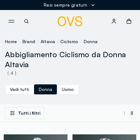
Resi sempre gratuiti
NAVIGATION.ARIA.GOTOMAINCONTENT
NAVIGATION.ARIA.GOTOFOOT
Home
Brand
Altavia
Ciclismo
Donna
Abbigliamento Ciclismo da Donna
Altavia
( 4 )
Vedi tutti
Donna
Uomo
Tutti i filtri