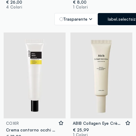
€ 26,00
€ 8,00
4 Colori
1 Colori
Trasparente
label.selectsi
COXIR
ABIB Collagen Eye Crème Jericho Rose Tube 30ml - Skincare Coreana
Crema contorno occhi antiage formulata con bava di lumaca, collagene ed estratto di riso nero che dona un aspetto più giovane e luminoso alla zona delicata del contorno occhi - Skincare Coreana
€ 25,99
1 Colori