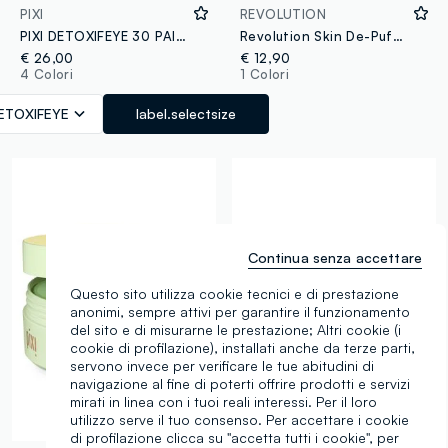
PIXI
REVOLUTION
PIXI DETOXIFEYE 30 PAIRS / 60 PATCHES + SPATULA
Revolution Skin De-Puff Pillow Patch contorno occhi in idrogel con acido ialuronico
€ 26,00
€ 12,90
4 Colori
1 Colori
ETOXIFEYE
label.selectsize
Continua senza accettare
Questo sito utilizza cookie tecnici e di prestazione
anonimi, sempre attivi per garantire il funzionamento
del sito e di misurarne le prestazione; Altri cookie (i
cookie di profilazione), installati anche da terze parti,
servono invece per verificare le tue abitudini di
navigazione al fine di poterti offrire prodotti e servizi
mirati in linea con i tuoi reali interessi. Per il loro
utilizzo serve il tuo consenso. Per accettare i cookie
di profilazione clicca su "accetta tutti i cookie", per