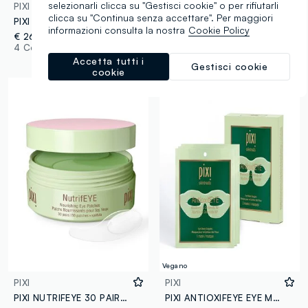
selezionarli clicca su "Gestisci cookie" o per rifiutarli
PIXI
PIXI
clicca su "Continua senza accettare". Per maggiori
PIXI BEAUTIFEYE 30 PAIRS / 60 PATCHES + SPATULA
PIXI FORTIFEYE 30 PAIRS / 60 PATCHES + SPATULA
informazioni consulta la nostra
Cookie Policy
€ 26,00
€ 26,00
4 Colori
4 Colori
Accetta tutti i
Gestisci cookie
cookie
Vegano
PIXI
PIXI
PIXI NUTRIFEYE 30 PAIRS / 60 PATCHES + SPATULA
PIXI ANTIOXIFEYE EYE MASK GOGGLES (HYDROGEL) X3