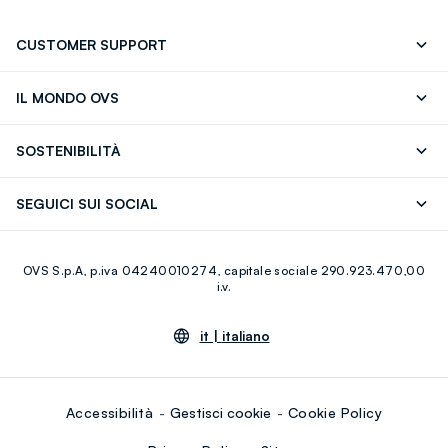
CUSTOMER SUPPORT
Segui il tuo ordine
Contattaci: 0418520342 (lun-ven 9-
IL MONDO OVS
17)
OVS ❤️ friends
Stampa
FAQ
Store locator
SOSTENIBILITÀ
Careers
Franchising
Scopri il nostro percorso
Cotone Italiano
SEGUICI SUI SOCIAL
Giftcard
Eco Valore
Raccolta abiti usati
Facebook
Instagram
RE-UP
OVS S.p.A, p.iva 04240010274, capitale sociale 290.923.470,00
Youtube
Linkedin
i.v.
it |
italiano
Accessibilità
Gestisci cookie
Cookie Policy