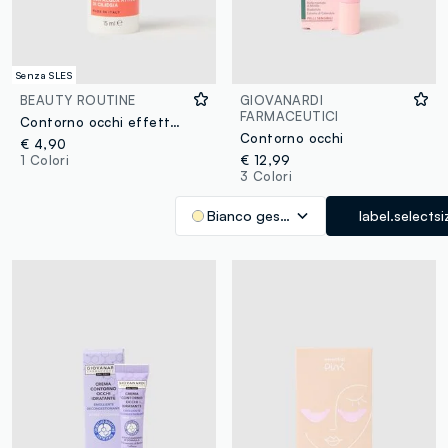
Senza SLES
BEAUTY ROUTINE
GIOVANARDI
FARMACEUTICI
Contorno occhi effetto lifting con acqua attiva di ciliegia
Contorno occhi
€ 4,90
1 Colori
€ 12,99
3 Colori
Bianco gesso
label.selectsi