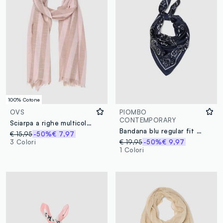
100% Cotone
OVS
PIOMBO
CONTEMPORARY
Sciarpa a righe multicolor in puro cotone
Bandana blu regular fit con motivo paisley
€ 15,95
-50%
€ 7,97
3 Colori
€ 19,95
-50%
€ 9,97
1 Colori