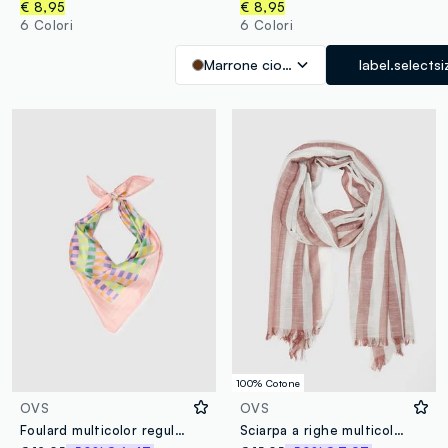
€ 8,95
€ 8,95
6 Colori
6 Colori
Marrone cioccolato
label.selectsi
100% Cotone
OVS
OVS
Foulard multicolor regular fit con fantasia a righe
Sciarpa a righe multicolor in puro cotone