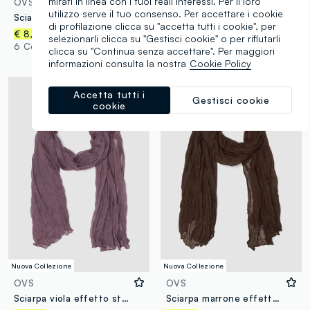
mirati in linea con i tuoi reali interessi. Per il loro
OVS
OVS
utilizzo serve il tuo consenso. Per accettare i cookie
Sciarpa beige effetto stropicciato semitrasparente
Sciarpa verde effetto stropicciato semitrasparente
di profilazione clicca su "accetta tutti i cookie", per
€ 8,95
€ 8,95
selezionarli clicca su "Gestisci cookie" o per rifiutarli
6 Colori
6 Colori
clicca su "Continua senza accettare". Per maggiori
informazioni consulta la nostra
Cookie Policy
Accetta tutti i
Gestisci cookie
cookie
Nuova Collezione
Nuova Collezione
OVS
OVS
Sciarpa viola effetto stropicciato semitrasparente
Sciarpa marrone effetto stropicciato semitrasparente