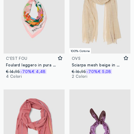
100% Cotone
C'EST FOU
OVS
Foulard leggero in pura viscosa multicolor con motivo floreale
Sciarpa mesh beige in puro cotone
€ 14,95
-70%
€ 4,48
€ 16,95
-70%
€ 5,08
4 Colori
2 Colori