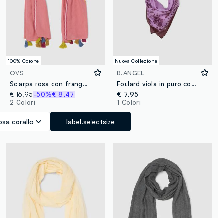
100% Cotone
Nuova Collezione
OVS
B.ANGEL
Sciarpa rosa con frange multicolor in puro cotone
Foulard viola in puro cotone con stampa paisley
€ 16,95
-50%
€ 8,47
€ 7,95
2 Colori
1 Colori
osa corallo
label.selectsize