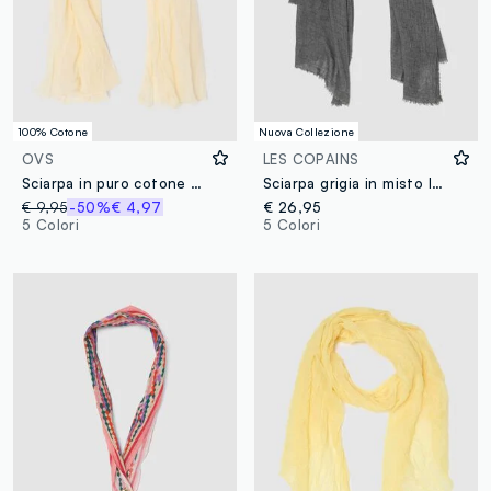
100% Cotone
Nuova Collezione
OVS
LES COPAINS
Sciarpa in puro cotone beige
Sciarpa grigia in misto lana con bordi sfrangiati
€ 9,95
-50%
€ 4,97
€ 26,95
5 Colori
5 Colori