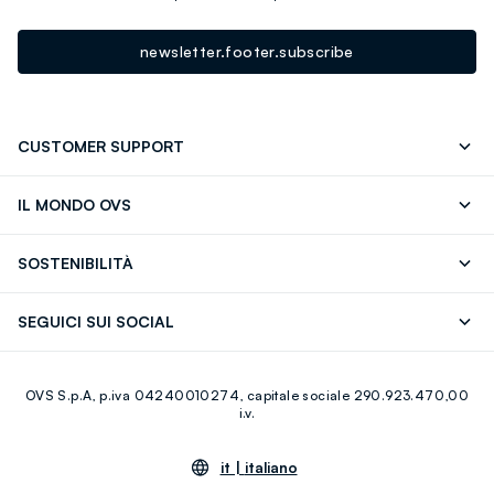
newsletter.footer.subscribe
CUSTOMER SUPPORT
Segui il tuo ordine
Contattaci: 0418520342 (lun-ven 9-
IL MONDO OVS
17)
OVS ❤️ friends
Stampa
FAQ
Store locator
SOSTENIBILITÀ
Careers
Franchising
Scopri il nostro percorso
Cotone Italiano
SEGUICI SUI SOCIAL
Giftcard
Eco Valore
Raccolta abiti usati
Facebook
Instagram
RE-UP
OVS S.p.A, p.iva 04240010274, capitale sociale 290.923.470,00
Youtube
Linkedin
i.v.
it |
italiano