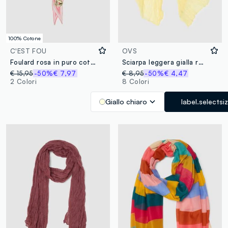
100% Cotone
C'EST FOU
OVS
Foulard rosa in puro cotone con stampa multicolore
Sciarpa leggera gialla regular fit
€ 15,95
-50%
€ 7,97
€ 8,95
-50%
€ 4,47
2 Colori
8 Colori
Giallo chiaro
label.selectsi