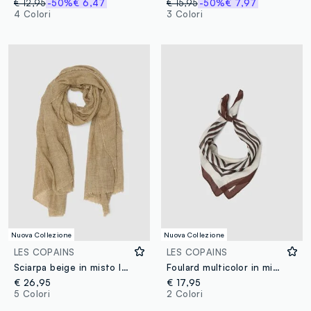
€ 12,95
-50%
€ 6,47
€ 15,95
-50%
€ 7,97
4 Colori
3 Colori
Nuova Collezione
Nuova Collezione
LES COPAINS
LES COPAINS
Sciarpa beige in misto lana con bordi sfrangiati
Foulard multicolor in misto modal e seta con fantasia
€ 26,95
€ 17,95
5 Colori
2 Colori