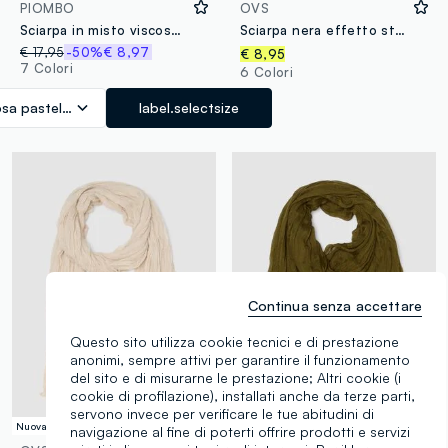
PIOMBO
OVS
Sciarpa in misto viscosa e lino rosa con frange
Sciarpa nera effetto stropicciato semitrasparente
€ 17,95
-50%
€ 8,97
€ 8,95
7 Colori
6 Colori
sa pastello
label.selectsize
Continua senza accettare
Questo sito utilizza cookie tecnici e di prestazione
anonimi, sempre attivi per garantire il funzionamento
del sito e di misurarne le prestazione; Altri cookie (i
cookie di profilazione), installati anche da terze parti,
servono invece per verificare le tue abitudini di
Nuova Collezione
Nuova Collezione
navigazione al fine di poterti offrire prodotti e servizi