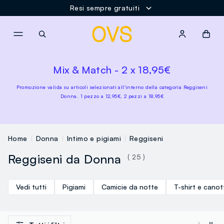
Resi sempre gratuiti
NAVIGATION.ARIA.GOTOMAINCONTENT
NAVIGATION.ARIA.GOTOFOOT
Mix & Match - 2 x 18,95€
Promozione valida su articoli selezionati all'interno della categoria Reggiseni
Donna. 1 pezzo a 12,95€, 2 pezzi a 18,95€
Home
Donna
Intimo e pigiami
Reggiseni
Reggiseni da Donna
( 25 )
Vedi tutti
Pigiami
Camicie da notte
T-shirt e canot