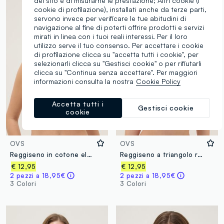
del sito e di misurarne le prestazione; Altri cookie (i
cookie di profilazione), installati anche da terze parti,
servono invece per verificare le tue abitudini di
navigazione al fine di poterti offrire prodotti e servizi
mirati in linea con i tuoi reali interessi. Per il loro
utilizzo serve il tuo consenso. Per accettare i cookie
di profilazione clicca su "accetta tutti i cookie", per
selezionarli clicca su "Gestisci cookie" o per rifiutarli
clicca su "Continua senza accettare". Per maggiori
informazioni consulta la nostra
Cookie Policy
Accetta tutti i
Gestisci cookie
cookie
OVS
OVS
Reggiseno in cotone elasticizzato rosa con spalline sottili
Reggiseno a triangolo rosa in cotone elasticizzato con imbottitura
€ 12,95
€ 12,95
2 pezzi a 18,95€
2 pezzi a 18,95€
3 Colori
3 Colori