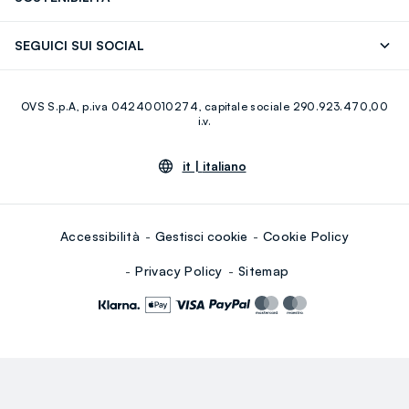
Careers
Franchising
Scopri il nostro percorso
Cotone Italiano
SEGUICI SUI SOCIAL
Giftcard
Eco Valore
Raccolta abiti usati
Facebook
Instagram
RE-UP
OVS S.p.A, p.iva 04240010274, capitale sociale 290.923.470,00
Youtube
Linkedin
i.v.
it |
italiano
Accessibilità
Gestisci cookie
Cookie Policy
Privacy Policy
Sitemap