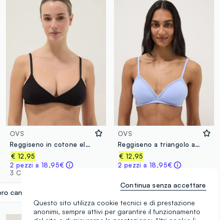
OVS
OVS
Reggiseno in cotone elasticizzato nero con spalline sottili
Reggiseno a triangolo azzurro con dettaglio in pizzo
€ 12,95
€ 12,95
2 pezzi a 18,95€
2 pezzi a 18,95€
3 Colori
2 Colori
Continua senza accettare
ro canna di fucile
label.selectsize
Questo sito utilizza cookie tecnici e di prestazione
anonimi, sempre attivi per garantire il funzionamento