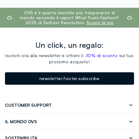
footer.ariatitle
OVS è il quarto marchio più trasparente al
mondo secondo il report What Fuels Fashion?
2025 di Fashion Revolution.
Scopri di più
Un click, un regalo:
Iscriviti ora alla newsletter e ottieni il
-10% di sconto
sul tuo
prossimo acquisto!
newsletter.footer.subscribe
CUSTOMER SUPPORT
Segui il tuo ordine
Contattaci: 0418520342 (lun-ven 9-
IL MONDO OVS
17)
OVS ❤️ friends
Stampa
FAQ
Store locator
SOSTENIBILITÀ