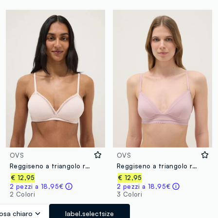
OVS
OVS
Reggiseno a triangolo rosa con dettaglio in pizzo
Reggiseno a triangolo rosa con pizzo e spalline sottili
€ 12,95
€ 12,95
2 pezzi a 18,95€
2 pezzi a 18,95€
2 Colori
3 Colori
osa chiaro
label.selectsize