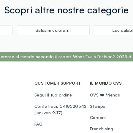
Benzyl Benz
Scopri altre nostre categorie
CONTENIR/P
Lake (CI 158
Yellow 6 Al 
Balsami coloranti
Lucidalab
sparente al mondo secondo il report What Fuels Fashion? 2025 di
CUSTOMER SUPPORT
IL MONDO OVS
Segui il tuo ordine
OVS ❤️ friends
Contattaci: 0418520342
Stampa
(lun-ven 9-17)
Careers
FAQ
Franchising