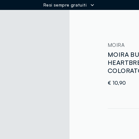
Resi sempre gratuiti
ER
MOIRA
MOIRA BU
HEARTBR
COLORATO
€ 10,90
label.color
: