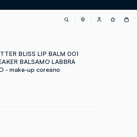
label.account.login
TTER BLISS LIP BALM 001
EAKER BALSAMO LABBRA
 - make-up coreano
button.loginandregister
button.order.tracking
loyalty.euro.points
loyalty.guest.message