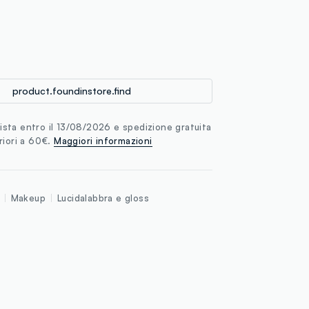
loyalty.guest.discoverpagelink
product.foundinstore.find
sta entro il 13/08/2026 e spedizione gratuita
riori a 60€.
Maggiori informazioni
Makeup
Lucidalabbra e gloss