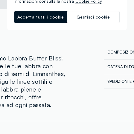
informazioni consulta la nostra
Cookie Policy
Accetta tutti i cookie
Gestisci cookie
COMPOSIZION
mo Labbra Butter Bliss!
e le tue labbra con
CATENA DI F
Composizion
lio di semi di Limnanthes,
Fornitore di 
Octyldodecan
a le linee sottili e
SPEDIZIONI E 
Silylate, Bis
NBI NORDIC
 labbra piene e
Spedizione in
Vp/Hexadece
 ritocchi, offre
€60. Restitui
Triisosteara
corriere che 
za ad ogni passata.
Limnanthes 
tuoi prodotti
Sunflower Se
(Jojoba) Seed
Parfum, Buty