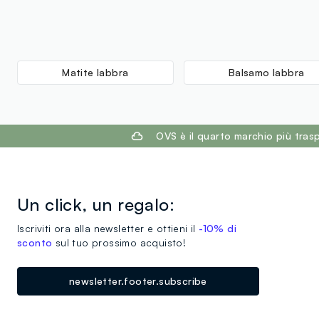
Matite labbra
Balsamo labbra
footer.ariatitle
OVS è il quarto marchio più tra
Un click, un regalo:
Iscriviti ora alla newsletter e ottieni il
-10% di
sconto
sul tuo prossimo acquisto!
newsletter.footer.subscribe