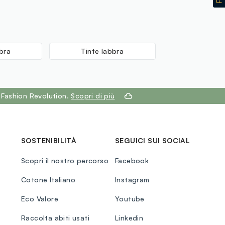
oate, MAY CONTAIN /PEUT
UEDE CONTENER (+/-): D&C Red 6 Ba
50), Iron Oxide Yellow (CI 77492), FD & C
Lake (CI 15985), Iron Oxide Red (CI 77491)
bra
Tinte labbra
 Fashion Revolution.
Scopri di più
SOSTENIBILITÀ
SEGUICI SUI SOCIAL
Scopri il nostro percorso
Facebook
Cotone Italiano
Instagram
Eco Valore
Youtube
Raccolta abiti usati
Linkedin