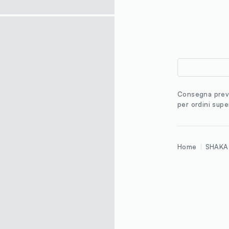
single.size
Consegna previ
per ordini supe
Home
SHAKA