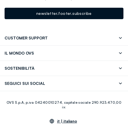
newsletter.footer.subscribe
CUSTOMER SUPPORT
Segui il tuo ordine
Contattaci: 0418520342 (lun-ven 9-
IL MONDO OVS
17)
OVS ❤️ friends
Stampa
FAQ
Store locator
SOSTENIBILITÀ
Careers
Franchising
Scopri il nostro percorso
Cotone Italiano
SEGUICI SUI SOCIAL
Giftcard
Eco Valore
Raccolta abiti usati
Facebook
Instagram
RE-UP
OVS S.p.A, p.iva 04240010274, capitale sociale 290.923.470,00
Youtube
Linkedin
i.v.
it |
italiano