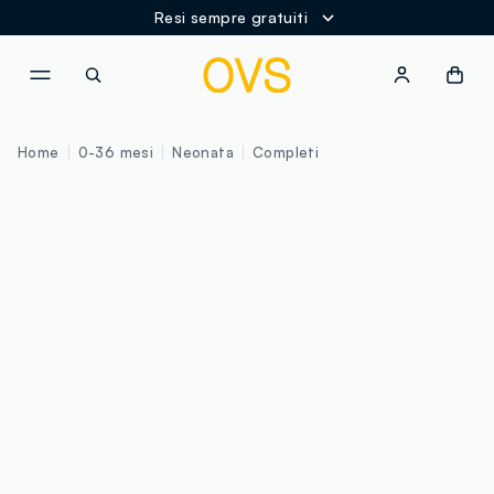
Resi sempre gratuiti
NAVIGATION.ARIA.GOTOMAINCONTENT
NAVIGATION.ARIA.GOTOFOOT
Home
0-36 mesi
Neonata
Completi