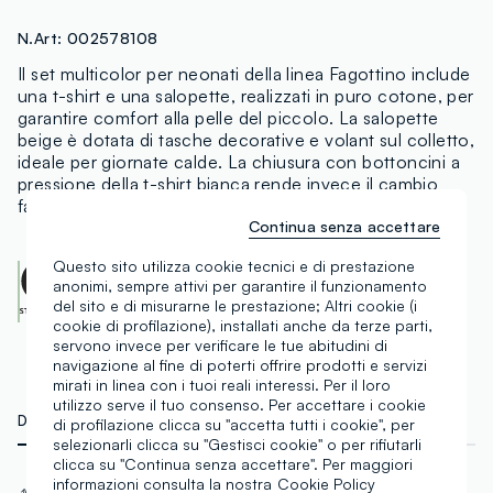
N.Art:
002578108
Il set multicolor per neonati della linea Fagottino include
una t-shirt e una salopette, realizzati in puro cotone, per
garantire comfort alla pelle del piccolo. La salopette
beige è dotata di tasche decorative e volant sul colletto,
ideale per giornate calde. La chiusura con bottoncini a
pressione della t-shirt bianca rende invece il cambio
facile e pratico.
Continua senza accettare
Questo sito utilizza cookie tecnici e di prestazione
OEKO-TEX class I
anonimi, sempre attivi per garantire il funzionamento
CENTROCOT:
0906991.O
del sito e di misurarne le prestazione; Altri cookie (i
Scopri di più
cookie di profilazione), installati anche da terze parti,
servono invece per verificare le tue abitudini di
navigazione al fine di poterti offrire prodotti e servizi
mirati in linea con i tuoi reali interessi. Per il loro
utilizzo serve il tuo consenso. Per accettare i cookie
DETTAGLI TECNICI
MATERIALI E FILIERA
di profilazione clicca su "accetta tutti i cookie", per
selezionarli clicca su "Gestisci cookie" o per rifiutarli
clicca su "Continua senza accettare". Per maggiori
Materiale
Tessuto
informazioni consulta la nostra
Cookie Policy