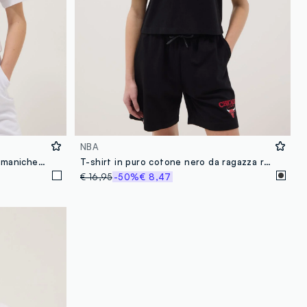
NBA
T-shirt bianca in puro cotone a maniche corte
T-shirt in puro cotone nero da ragazza relaxed fit Chicago Bulls
€ 16,95
-50%
€ 8,47