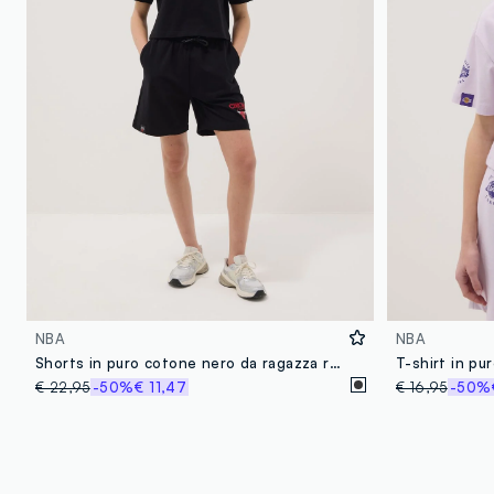
NBA
NBA
Shorts in puro cotone nero da ragazza relaxed fit Chicago Bulls
€ 22,95
-50%
€ 11,47
€ 16,95
-50%