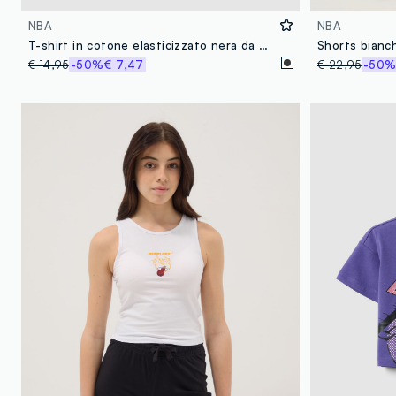
NBA
NBA
T-shirt in cotone elasticizzato nera da bambina boxy fit NY Knicks
€ 14,95
-50%
€ 7,47
€ 22,95
-50