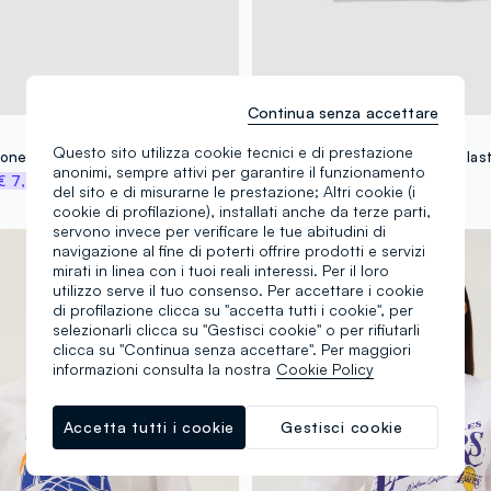
Continua senza accettare
NBA
Questo sito utilizza cookie tecnici e di prestazione
T-shirt in cotone elasticizzato viola da bambina boxy fit Lakers
anonimi, sempre attivi per garantire il funzionamento
€ 7,47
€ 14,95
-50%
€ 7,47
del sito e di misurarne le prestazione; Altri cookie (i
cookie di profilazione), installati anche da terze parti,
servono invece per verificare le tue abitudini di
100% Cotone
navigazione al fine di poterti offrire prodotti e servizi
mirati in linea con i tuoi reali interessi. Per il loro
utilizzo serve il tuo consenso. Per accettare i cookie
di profilazione clicca su "accetta tutti i cookie", per
selezionarli clicca su "Gestisci cookie" o per rifiutarli
clicca su "Continua senza accettare". Per maggiori
informazioni consulta la nostra
Cookie Policy
Accetta tutti i cookie
Gestisci cookie