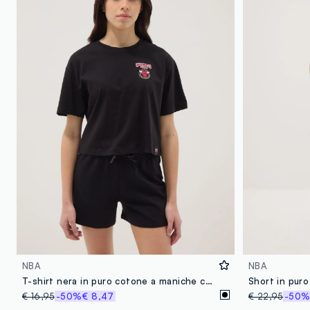
NBA
NBA
T-shirt nera in puro cotone a maniche corte relaxed fit
€ 16,95
-50%
€ 8,47
€ 22,95
-50