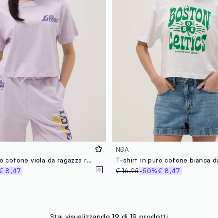
NBA
T-shirt in puro cotone viola da ragazza relaxed fit con stampe Lakers
€ 8,47
€ 16,95
-50%
€ 8,47
Stai visualizzando 19 di 19 prodotti