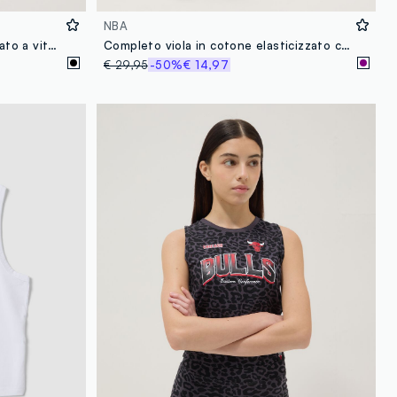
NBA
Shorts neri in cotone elasticizzato a vita alta
Completo viola in cotone elasticizzato con top e shorts
€ 29,95
-50%
€ 14,97