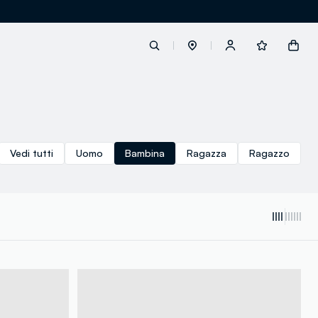
label.account.login
Vedi tutti
Uomo
Bambina
Ragazza
Ragazzo
button.loginandregister
button.order.tracking
loyalty.euro.points
loyalty.guest.message