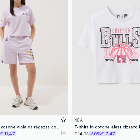
NBA
Short in puro cotone viola da ragazza comfort fit con stampe Lakers
%
€ 11,47
€ 14,95
-50%
€ 7,47