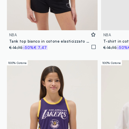
NBA
NBA
Tank top bianco in cotone elasticizzato con stampa Miami Heat fitted per ragazza
€ 14,95
-50%
€ 7,47
€ 14,95
-50%
100% Cotone
100% Cotone