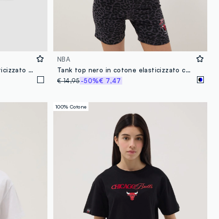
NBA
Tank top bianco in cotone elasticizzato fitted
Tank top nero in cotone elasticizzato con stampa animalier
€ 14,95
-50%
€ 7,47
100% Cotone