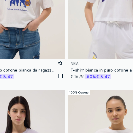
NBA
T-shirt in puro cotone bianca da ragazza regular fit New York Knicks
€ 8,47
€ 16,95
-50%
€ 8,47
100% Cotone