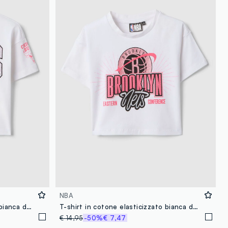
loyalty.guest.discoverpagelink
NBA
T-shirt in cotone elasticizzato bianca da bambina boxy fit Chicago
T-shirt in cotone elasticizzato bianca da bambina boxy fit Brooklyn
€ 14,95
-50%
€ 7,47