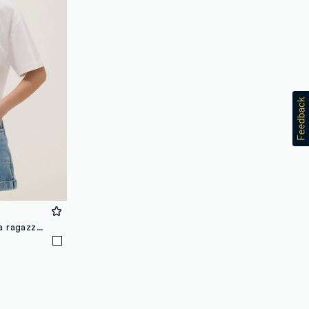
T-shirt in puro cotone bianca da ragazza relaxed fit Boston Celtics