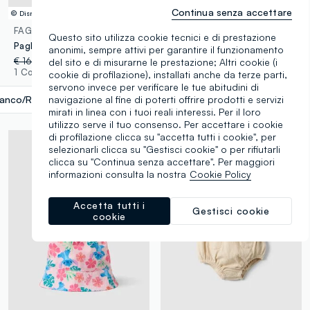
Continua senza accettare
© Disney
FAGOTTINO
FAGOTTINO
Questo sito utilizza cookie tecnici e di prestazione
Pagliaccetto in misto cotone e lino con ricamo Winnie The Pooh da neonata
Costume boxer azzurro in tessuto elasticizzato a quadretti
anonimi, sempre attivi per garantire il funzionamento
€ 16,95
-50%
€ 8,47
€ 8,95
-50%
€ 4,47
del sito e di misurarne le prestazione; Altri cookie (i
1 Colori
1 Colori
cookie di profilazione), installati anche da terze parti,
servono invece per verificare le tue abitudini di
navigazione al fine di poterti offrire prodotti e servizi
ianco/Rosa
label.selectsize
mirati in linea con i tuoi reali interessi. Per il loro
utilizzo serve il tuo consenso. Per accettare i cookie
di profilazione clicca su "accetta tutti i cookie", per
selezionarli clicca su "Gestisci cookie" o per rifiutarli
clicca su "Continua senza accettare". Per maggiori
informazioni consulta la nostra
Cookie Policy
Accetta tutti i
Gestisci cookie
cookie