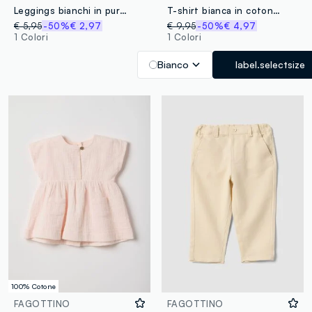
Leggings bianchi in puro cotone organico con stampa floreale
T-shirt bianca in cotone elasticizzato con maniche corte a volant per bimba regular fit
€ 5,95
-50%
€ 2,97
€ 9,95
-50%
€ 4,97
1 Colori
1 Colori
Bianco
label.selectsize
100% Cotone
FAGOTTINO
FAGOTTINO