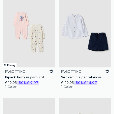
© Disney
FAGOTTINO
FAGOTTINO
Bipack body in puro cotone multicolor con maniche lunghe per neonati
Set camicia pantaloncino in misto lino multicolor da bimbo regular fit
€ 19,95
-50%
€ 9,97
€ 29,95
-50%
€ 14,97
1 Colori
1 Colori