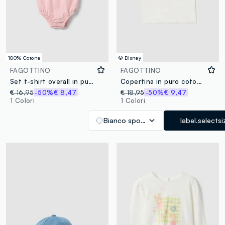
100% Cotone
© Disney
FAGOTTINO
FAGOTTINO
Set t-shirt overall in puro cotone multicolor da neonata
Copertina in puro cotone organico bianca da neonata Winnie-the-Pooh
€ 16,95
-50%
€ 8,47
€ 18,95
-50%
€ 9,47
1 Colori
1 Colori
Bianco sporco
label.selectsi