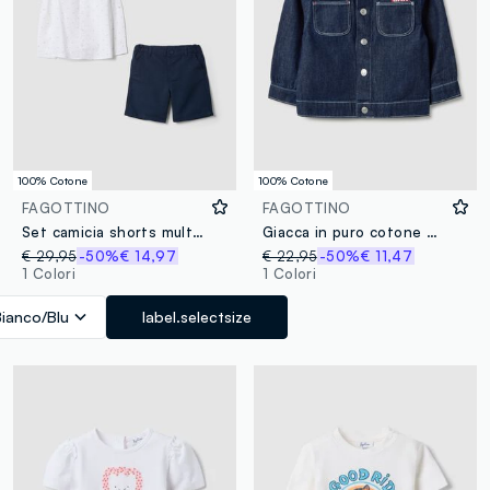
100% Cotone
100% Cotone
FAGOTTINO
FAGOTTINO
Set camicia shorts multicolor in puro cotone da bimbo
Giacca in puro cotone denim blu regular fit con bottoni per bimbo
€ 29,95
-50%
€ 14,97
€ 22,95
-50%
€ 11,47
1 Colori
1 Colori
Bianco/Blu
label.selectsize