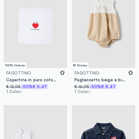
100% Cotone
© Disney
FAGOTTINO
FAGOTTINO
Copertina in puro cotone bianca da neonato con cuore rosso
Pagliaccetto beige e bianco in misto cotone e lino con ricamo Winnie The Pooh per neonati
€ 12,95
-50%
€ 6,47
€ 16,95
-50%
€ 8,47
1 Colori
1 Colori