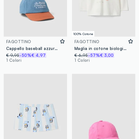
100% Cotone
FAGOTTINO
FAGOTTINO
Cappello baseball azzurro e arancione in misto cotone e viscosa
Maglia in cotone biologico bianca regular fit per bimba
€ 9,95
-50%
€ 4,97
€ 6,95
-57%
€ 3,00
1 Colori
1 Colori