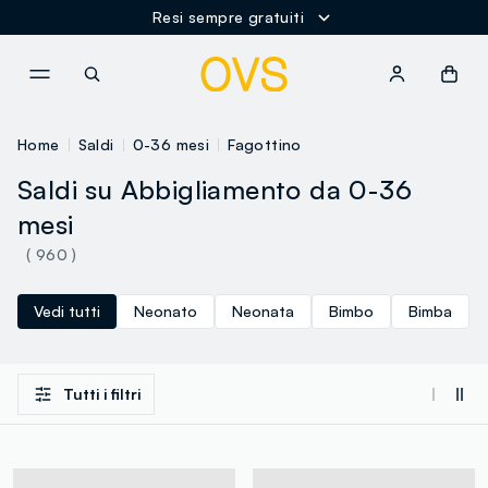
Resi sempre gratuiti
NAVIGATION.ARIA.GOTOMAINCONTENT
NAVIGATION.ARIA.GOTOFOOT
Home
Saldi
0-36 mesi
Fagottino
Saldi su Abbigliamento da 0-36
mesi
( 960 )
Vedi tutti
Neonato
Neonata
Bimbo
Bimba
Tutti i filtri