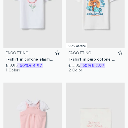
100% Cotone
FAGOTTINO
FAGOTTINO
T-shirt in cotone elasticizzato bianca da bimba regular fit con fiore
T-shirt in puro cotone bianca da bimbo regular fit con tigre rider
€ 9,95
-50%
€ 4,97
€ 5,95
-50%
€ 2,97
1 Colori
2 Colori