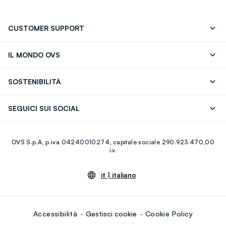
CUSTOMER SUPPORT
Segui il tuo ordine
Contattaci: 0418520342 (lun-ven 9-
IL MONDO OVS
17)
OVS ❤️ friends
Stampa
FAQ
Store locator
SOSTENIBILITÀ
Careers
Franchising
Scopri il nostro percorso
Cotone Italiano
SEGUICI SUI SOCIAL
Giftcard
Eco Valore
Raccolta abiti usati
Facebook
Instagram
RE-UP
OVS S.p.A, p.iva 04240010274, capitale sociale 290.923.470,00
Youtube
Linkedin
i.v.
it |
italiano
Accessibilità
Gestisci cookie
Cookie Policy