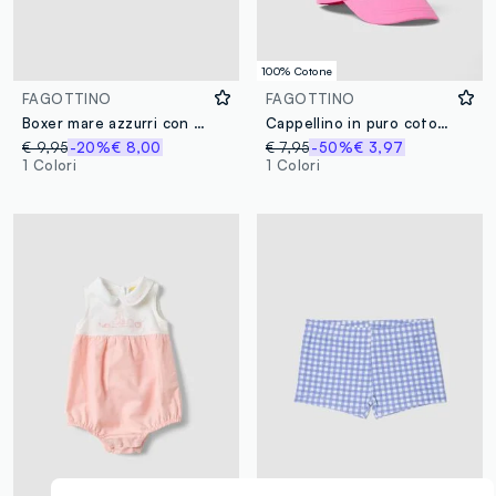
100% Cotone
FAGOTTINO
FAGOTTINO
Boxer mare azzurri con stampa per bambino
Cappellino in puro cotone rosa da bimba con fragola
€ 9,95
-20%
€ 8,00
€ 7,95
-50%
€ 3,97
1 Colori
1 Colori