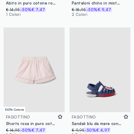
Abito in puro cotone rosa da neonata regular fit
Pantaloni chino in misto lino e cotone beige da bimbo regular fit
€ 14,95
-50%
€ 7,47
€ 18,95
-50%
€ 9,47
1 Colori
2 Colori
100% Cotone
FAGOTTINO
FAGOTTINO
Shorts rosa in puro cotone con ricamo traforato
Sandali blu da mare con motivo barchetta
€ 14,95
-50%
€ 7,47
€ 9,95
-50%
€ 4,97