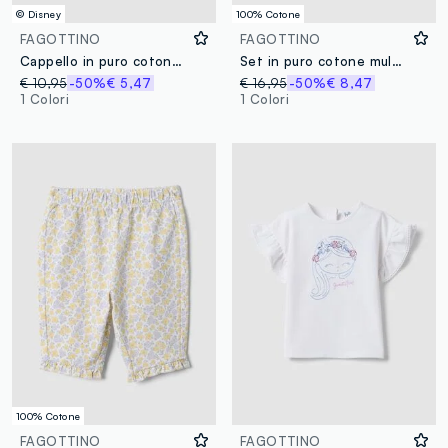
© Disney
100% Cotone
FAGOTTINO
FAGOTTINO
Cappello in puro cotone multicolor da bimba con Stitch
Set in puro cotone multicolor da neonato con volant
€ 10,95
-50%
€ 5,47
€ 16,95
-50%
€ 8,47
1 Colori
1 Colori
100% Cotone
FAGOTTINO
FAGOTTINO