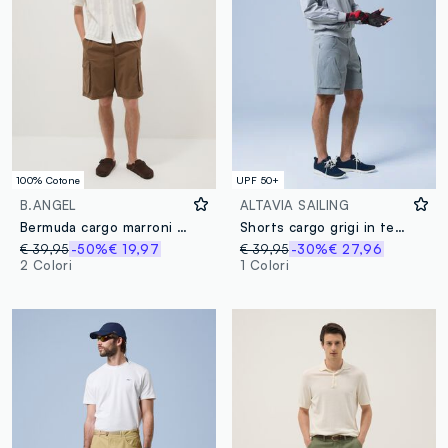
100% Cotone
UPF 50+
B.ANGEL
ALTAVIA SAILING
Bermuda cargo marroni in puro cotone baggy fit
Shorts cargo grigi in tessuto elasticizzato ALTAVIA SAILING
€ 39,95
-50%
€ 19,97
€ 39,95
-30%
€ 27,96
2 Colori
1 Colori