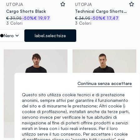
UTOPJA
UTOPJA
Cargo Shorts Black
Technical Cargo Shorts Military Green
€ 39,95
-50%
€ 19,97
€ 34,95
-50%
€ 17,47
3 Colori
3 Colori
Nero
label.selectsize
Continua senza accettare
Questo sito utilizza cookie tecnici e di prestazione
anonimi, sempre attivi per garantire il funzionamento
del sito e di misurarne le prestazione; Altri cookie (i
cookie di profilazione), installati anche da terze parti,
servono invece per verificare le tue abitudini di
navigazione al fine di poterti offrire prodotti e servizi
mirati in linea con i tuoi reali interessi. Per il loro
utilizzo serve il tuo consenso. Per accettare i cookie
100% Cotone
di profilazione clicca su "accetta tutti i cookie", per