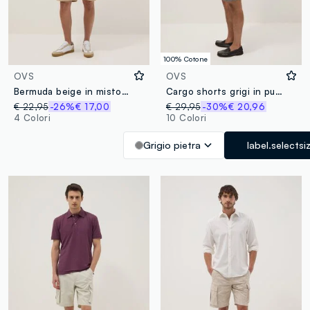
100% Cotone
OVS
OVS
Bermuda beige in misto cotone con tasche cargo relaxed fit
Cargo shorts grigi in puro cotone regular fit
€ 22,95
-26%
€ 17,00
€ 29,95
-30%
€ 20,96
4 Colori
10 Colori
Grigio pietra
label.selectsi