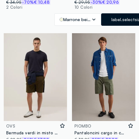
€ 34,95
-70%
€ 10,48
€ 29,95
-30%
€ 20,96
2 Colori
10 Colori
Marrone beige
label.selectsi
OVS
PIOMBO
Bermuda verdi in misto cotone con tasche cargo relaxed fit
Pantaloncini cargo in cotone elasticizzato verde regular fit