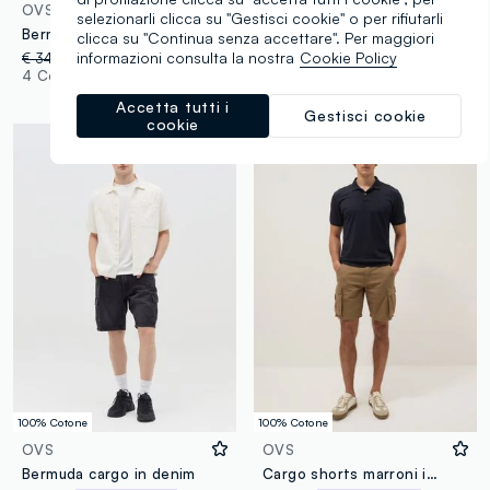
OVS
OVS
selezionarli clicca su "Gestisci cookie" o per rifiutarli
Bermuda cargo blu in cotone elasticizzato
Shorts cargo verde mimetici in puro cotone regular fit
clicca su "Continua senza accettare". Per maggiori
informazioni consulta la nostra
Cookie Policy
€ 34,95
-28%
€ 25,00
€ 39,95
-50%
€ 19,97
4 Colori
1 Colori
Accetta tutti i
Gestisci cookie
cookie
100% Cotone
100% Cotone
OVS
OVS
Bermuda cargo in denim
Cargo shorts marroni in puro cotone regular fit