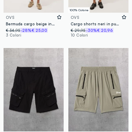
100% Cotone
OVS
OVS
Bermuda cargo beige in cotone elasticizzato regular fit
Cargo shorts neri in puro cotone regular fit
€ 34,95
-28%
€ 25,00
€ 29,95
-30%
€ 20,96
3 Colori
10 Colori