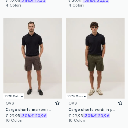
€ 22,95
-26%
€ 17,00
€ 39,95
-25%
€ 30,00
4 Colori
4 Colori
100% Cotone
100% Cotone
OVS
OVS
Cargo shorts marroni in puro cotone regular fit
Cargo shorts verdi in puro cotone regular fit
€ 29,95
-30%
€ 20,96
€ 29,95
-30%
€ 20,96
10 Colori
10 Colori