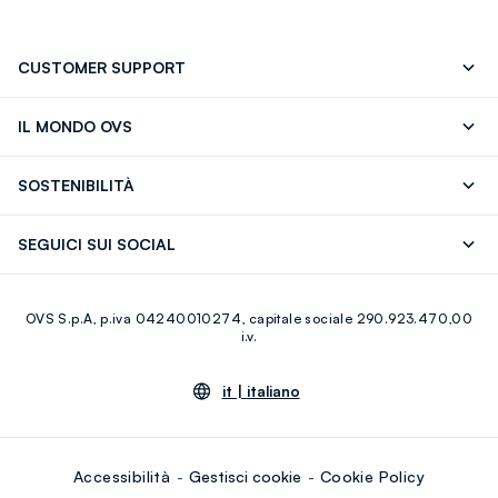
CUSTOMER SUPPORT
Segui il tuo ordine
Contattaci: 0418520342 (lun-ven 9-
IL MONDO OVS
17)
OVS ❤️ friends
Stampa
FAQ
Store locator
SOSTENIBILITÀ
Careers
Franchising
Scopri il nostro percorso
Cotone Italiano
SEGUICI SUI SOCIAL
Giftcard
Eco Valore
Raccolta abiti usati
Facebook
Instagram
RE-UP
OVS S.p.A, p.iva 04240010274, capitale sociale 290.923.470,00
Youtube
Linkedin
i.v.
it |
italiano
Accessibilità
Gestisci cookie
Cookie Policy