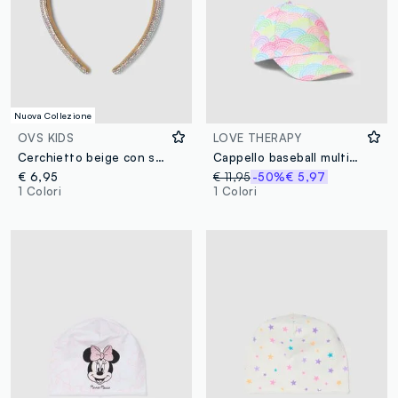
Nuova Collezione
OVS KIDS
LOVE THERAPY
Cerchietto beige con strass multicolor per bambina e ragazza
Cappello baseball multicolor con fantasia
€ 6,95
€ 11,95
-50%
€ 5,97
1 Colori
1 Colori