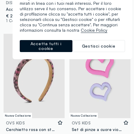
DISNEY
OVS KIDS
mirati in linea con i tuoi reali interessi. Per il loro
utilizzo serve il tuo consenso. Per accettare i cookie
Accappatoio viola in puro cotone con cappuccio e stampe Minnie
Borsa beige a tracolla a forma fiocco per bambina e ragazza
di profilazione clicca su "accetta tutti i cookie", per
€ 29,95
€ 15,95
selezionarli clicca su "Gestisci cookie" o per rifiutarli
1 Colori
1 Colori
clicca su "Continua senza accettare". Per maggiori
informazioni consulta la nostra
Cookie Policy
Accetta tutti i
Gestisci cookie
cookie
Nuova Collezione
Nuova Collezione
OVS KIDS
OVS KIDS
Cerchietto rosa con strass e fantasia animalier per bambina e ragazza
Set di pinze a cuore viola e rosa per capelli per bambina e ragazza