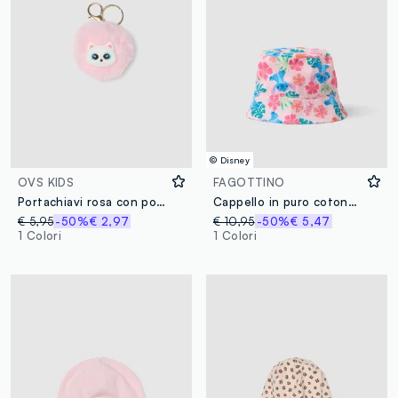
© Disney
OVS KIDS
FAGOTTINO
Portachiavi rosa con pompon effetto per bambina
Cappello in puro cotone multicolor da bimba con Stitch
€ 5,95
-50%
€ 2,97
€ 10,95
-50%
€ 5,47
1 Colori
1 Colori