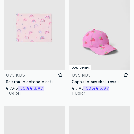
100% Cotone
OVS KIDS
OVS KIDS
Sciarpa in cotone elasticizzato rosa da bambina con stampe
Cappello baseball rosa in puro cotone
€ 7,95
-50%
€ 3,97
€ 7,95
-50%
€ 3,97
1 Colori
1 Colori