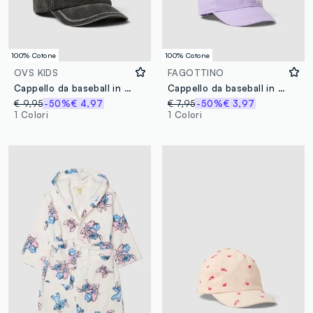
100% Cotone
100% Cotone
OVS KIDS
FAGOTTINO
Cappello da baseball in puro cotone grigio da bambina con strass
Cappello da baseball in puro cotone viola da bimbo con ricamo
€ 9,95
-50%
€ 4,97
€ 7,95
-50%
€ 3,97
1 Colori
1 Colori