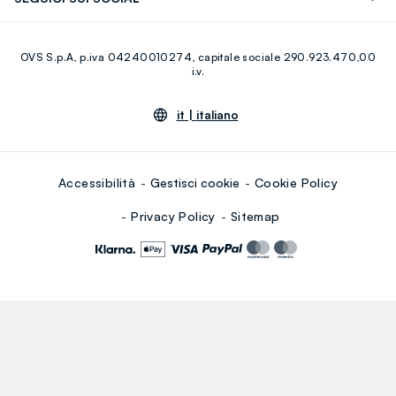
Eco Valore
Raccolta abiti usati
Facebook
Instagram
RE-UP
OVS S.p.A, p.iva 04240010274, capitale sociale 290.923.470,00
Youtube
Linkedin
i.v.
it |
italiano
Accessibilità
Gestisci cookie
Cookie Policy
Privacy Policy
Sitemap