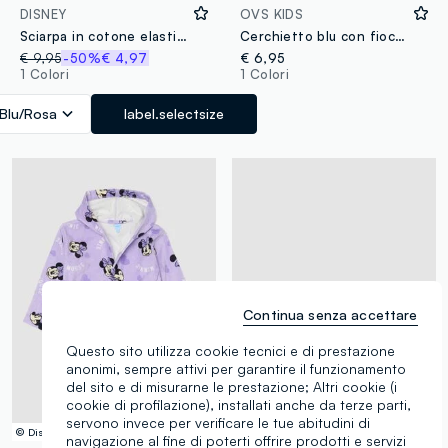
DISNEY
OVS KIDS
Sciarpa in cotone elasticizzato multicolor da bambina con stampa
Cerchietto blu con fiocco per bambina e ragazza
€ 9,95
-50%
€ 4,97
€ 6,95
1 Colori
1 Colori
Blu/Rosa
label.selectsize
Continua senza accettare
Questo sito utilizza cookie tecnici e di prestazione
anonimi, sempre attivi per garantire il funzionamento
del sito e di misurarne le prestazione; Altri cookie (i
cookie di profilazione), installati anche da terze parti,
servono invece per verificare le tue abitudini di
© Disney
Nuova Collezione
navigazione al fine di poterti offrire prodotti e servizi