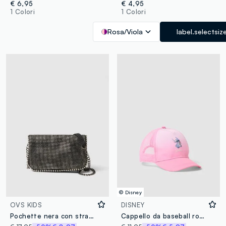
€ 6,95
€ 4,95
1 Colori
1 Colori
Rosa/Viola
label.selectsiz
© Disney
OVS KIDS
DISNEY
Pochette nera con strass da bambina
Cappello da baseball rosa da bambina con dettagli in rete e Stitch