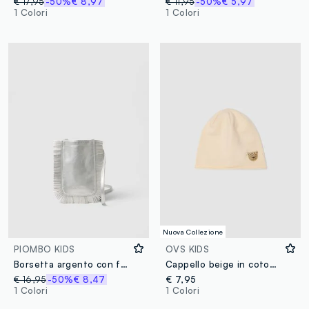
€ 17,95
-50%
€ 8,97
€ 11,95
-50%
€ 5,97
1 Colori
1 Colori
Nuova Collezione
PIOMBO KIDS
OVS KIDS
Borsetta argento con frange per bimba
Cappello beige in cotone elasticizzato con ghepardo per bambina
€ 16,95
-50%
€ 8,47
€ 7,95
1 Colori
1 Colori