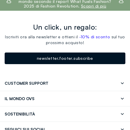
mondo secondo il report What Fuels Fashion?
2025 di Fashion Revolution.
Scopri di più
Un click, un regalo:
Iscriviti ora alla newsletter e ottieni il
-10% di sconto
sul tuo
prossimo acquisto!
newsletter.footer.subscribe
CUSTOMER SUPPORT
Segui il tuo ordine
Contattaci: 0418520342 (lun-ven 9-
IL MONDO OVS
17)
OVS ❤️ friends
Stampa
FAQ
Store locator
SOSTENIBILITÀ
Careers
Franchising
Scopri il nostro percorso
Cotone Italiano
SEGUICI SUI SOCIAL
Giftcard