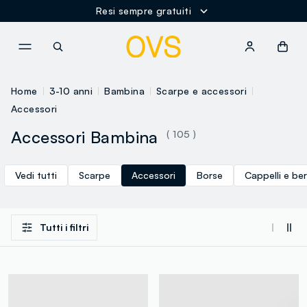
Resi sempre gratuiti
NAVIGATION.ARIA.GOTOMAINCONTENT
NAVIGATION.ARIA.GOTOFOOT
Home
3-10 anni
Bambina
Scarpe e accessori
Accessori
Accessori Bambina
( 105 )
Vedi tutti
Scarpe
Accessori
Borse
Cappelli e ber
Tutti i filtri