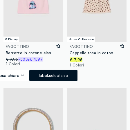
© Disney
Nuova Collezione
FAGOTTINO
FAGOTTINO
Berretto in cotone elasticizzato rosa da bimba con decorazione Stitch
Cappello rosa in cotone organico elasticizzato a fiori per bimba
€ 9,95
-50%
€ 4,97
€ 7,95
1 Colori
1 Colori
osa chiaro
label.selectsize