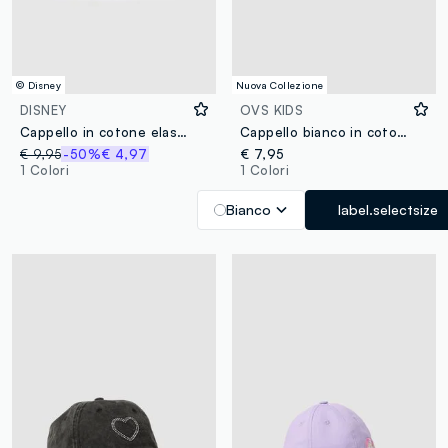
© Disney
Nuova Collezione
DISNEY
OVS KIDS
Cappello in cotone elasticizzato multicolor da bambina con stampa Minnie
Cappello bianco in cotone elasticizzato con stampa stelle per bambina
€ 9,95
-50%
€ 4,97
€ 7,95
1 Colori
1 Colori
Bianco
label.selectsize