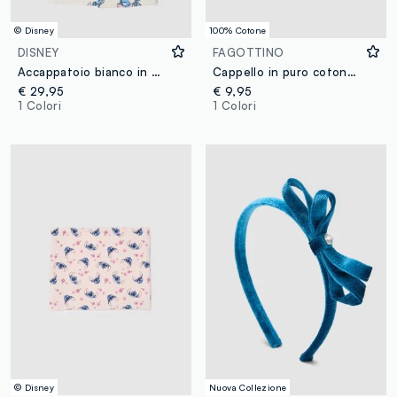
© Disney
100% Cotone
DISNEY
FAGOTTINO
Accappatoio bianco in puro cotone con fantasia di Lilo & Stitch per bambina e ragazza
Cappello in puro cotone beige da bimba con cuoricini rosa
€ 29,95
€ 9,95
1 Colori
1 Colori
© Disney
Nuova Collezione