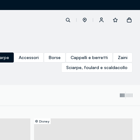
label.account.login
arpe
Accessori
Borse
Cappelli e berretti
Zaini
Sciarpe, foulard e scaldacollo
button.loginandregister
button.order.tracking
© Disney
loyalty.euro.points
loyalty.guest.message