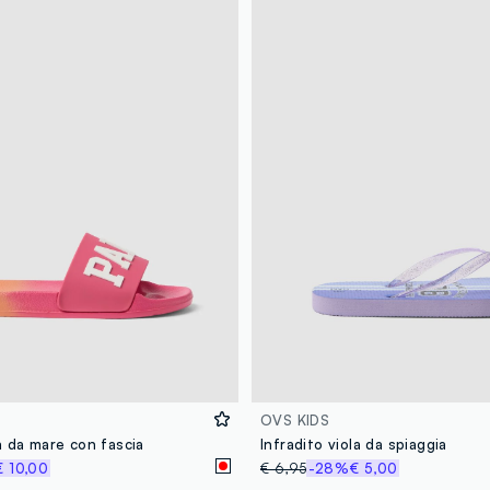
OVS KIDS
a da mare con fascia
Infradito viola da spiaggia
€ 10,00
€ 6,95
-28%
€ 5,00