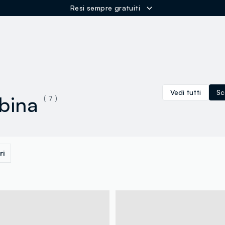
Resi sempre gratuiti
ER
Vedi tutti
Sc
bina
( 7 )
ri