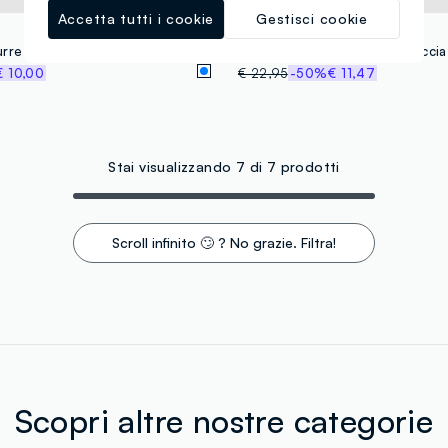
Accetta tutti i cookie
Gestisci cookie
PIOMBO KIDS
Ciabatte azzurre con fascia trasparente e stampa character
€ 10,00
€ 22,95
-50%
€ 11,47
Stai visualizzando 7 di 7 prodotti
Scroll infinito 🙄 ? No grazie. Filtra!
Scopri altre nostre categorie