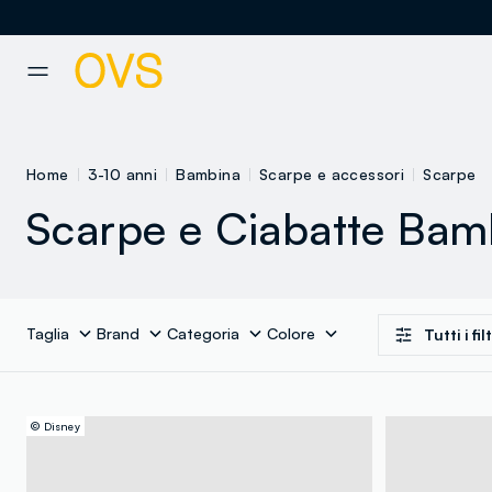
NAVIGATION.ARIA.GOTOMAINCONTENT
NAVIGATION.ARIA.GOTOFOOT
Home
3-10 anni
Bambina
Scarpe e accessori
Scarpe
Scarpe e Ciabatte Bam
Taglia
Brand
Categoria
Colore
Tutti i filt
© Disney