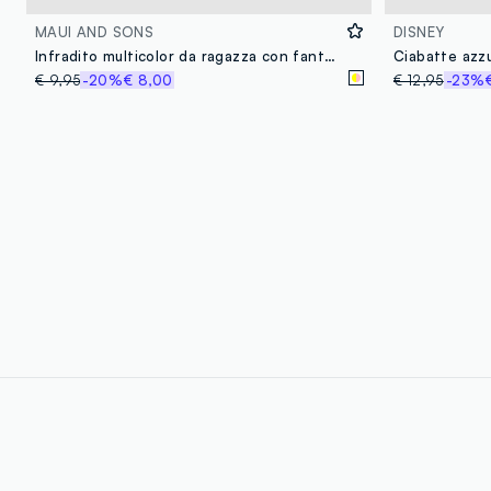
MAUI AND SONS
DISNEY
Infradito multicolor da ragazza con fantasia
€ 9,95
-20%
€ 8,00
€ 12,95
-23%