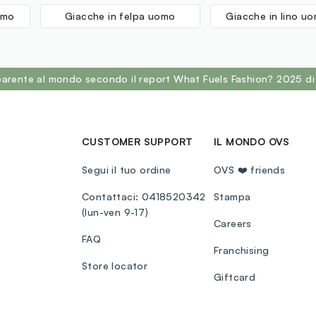
omo
Giacche in felpa uomo
Giacche in lino u
sparente al mondo secondo il report What Fuels Fashion? 2025 di
CUSTOMER SUPPORT
IL MONDO OVS
Segui il tuo ordine
OVS ❤️ friends
Contattaci: 0418520342
Stampa
(lun-ven 9-17)
Careers
FAQ
Franchising
Store locator
Giftcard