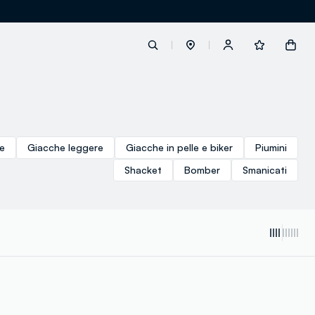
label.account.login
e
Giacche leggere
Giacche in pelle e biker
Piumini
button.loginandregister
Shacket
Bomber
Smanicati
button.order.tracking
loyalty.euro.points
loyalty.guest.message