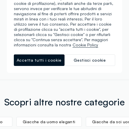
cookie di profilazione), installati anche da terze parti,
servono invece per verificare le tue abitudini di
navigazione al fine di poterti offrire prodotti e servizi
mirati in linea con i tuoi reali interessi. Per il loro
utilizzo serve il tuo consenso. Per accettare i cookie
Stai visualizzando 1 di 1 prodotti
di profilazione clicca su "accetta tutti i cookie", per
selezionarli clicca su "Gestisci cookie" o per rifiutarli
clicca su "Continua senza accettare". Per maggiori
informazioni consulta la nostra
Cookie Policy
Scroll infinito 🙄 ? No grazie. Filtra!
Accetta tutti i cookie
Gestisci cookie
Scopri altre nostre categorie
mo
Giacche da uomo eleganti
Giacche da sci u