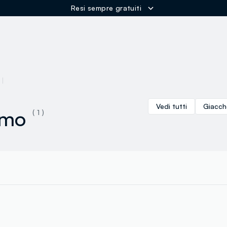
Resi sempre gratuiti
ER
Vedi tutti
Giacch
omo
( 1 )