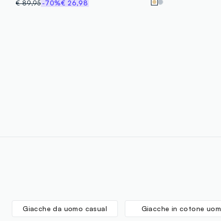
€ 89,95
-70%
€ 26,98
Giacche da uomo casual
Giacche in cotone uo