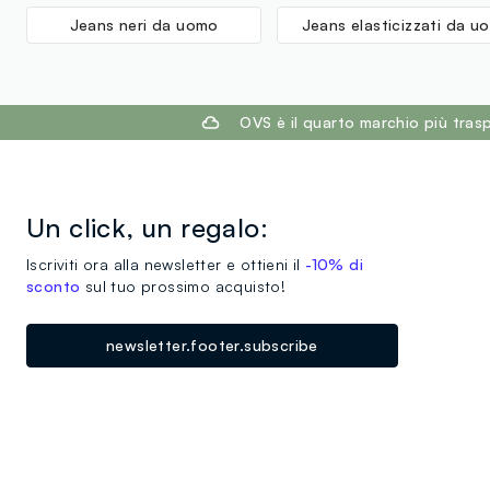
Jeans neri da uomo
Jeans elasticizzati da u
footer.ariatitle
OVS è il quarto marchio più tra
Un click, un regalo:
Iscriviti ora alla newsletter e ottieni il
-10% di
sconto
sul tuo prossimo acquisto!
newsletter.footer.subscribe