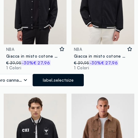
NBA
NBA
Giacca in misto cotone nera regular fit con logo Lakers
Giacca in misto cotone nera regular fit con logo Boston Celtics
€ 39,95
-30%
€ 27,96
€ 39,95
-30%
€ 27,96
1 Colori
1 Colori
ro canna di fucile
label.selectsize