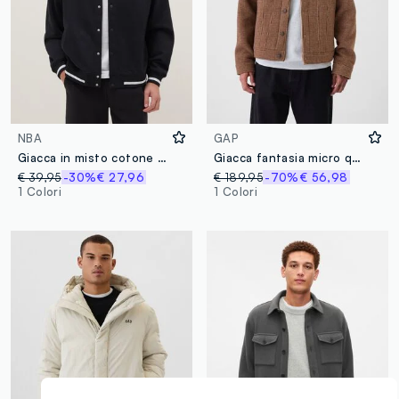
NBA
GAP
Giacca in misto cotone nera regular fit con logo Chicago Bulls
Giacca fantasia micro quadri
€ 39,95
-30%
€ 27,96
€ 189,95
-70%
€ 56,98
1 Colori
1 Colori