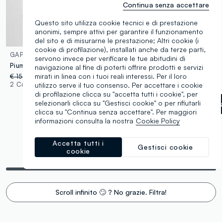
Continua senza accettare
Questo sito utilizza cookie tecnici e di prestazione
anonimi, sempre attivi per garantire il funzionamento
del sito e di misurarne le prestazione; Altri cookie (i
cookie di profilazione), installati anche da terze parti,
GAP
GAP
servono invece per verificare le tue abitudini di
Piumino con cappuccio e logo GAP
Shacket utility in misto lana
navigazione al fine di poterti offrire prodotti e servizi
mirati in linea con i tuoi reali interessi. Per il loro
€ 159,95
-70%
€ 47,98
€ 189,95
-70%
€ 56,98
2 Colori
1 Colori
utilizzo serve il tuo consenso. Per accettare i cookie
di profilazione clicca su "accetta tutti i cookie", per
selezionarli clicca su "Gestisci cookie" o per rifiutarli
Grigio granite
label.selectsi
clicca su "Continua senza accettare". Per maggiori
informazioni consulta la nostra
Cookie Policy
Accetta tutti i
Gestisci cookie
cookie
Stai visualizzando 10 di 10 prodotti
Scroll infinito 🙄 ? No grazie. Filtra!