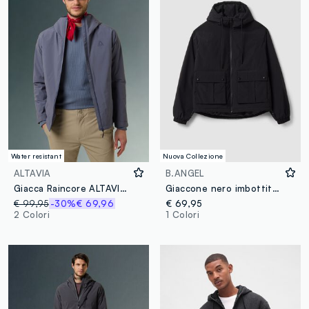
Water resistant
Nuova Collezione
ALTAVIA
B.ANGEL
Giacca Raincore ALTAVIA WITH DEBORAH COMPAGNONI
Giaccone nero imbottito con cappuccio e zip over fit
€ 99,95
-30%
€ 69,96
€ 69,95
2 Colori
1 Colori