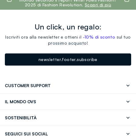
2025 di Fashion Revolution.
Scopri di più
Un click, un regalo:
Iscriviti ora alla newsletter e ottieni il
-10% di sconto
sul tuo
prossimo acquisto!
newsletter.footer.subscribe
CUSTOMER SUPPORT
Segui il tuo ordine
Contattaci: 0418520342 (lun-ven 9-
IL MONDO OVS
17)
OVS ❤️ friends
Stampa
FAQ
Store locator
SOSTENIBILITÀ
Careers
Franchising
Scopri il nostro percorso
Cotone Italiano
SEGUICI SUI SOCIAL
Giftcard