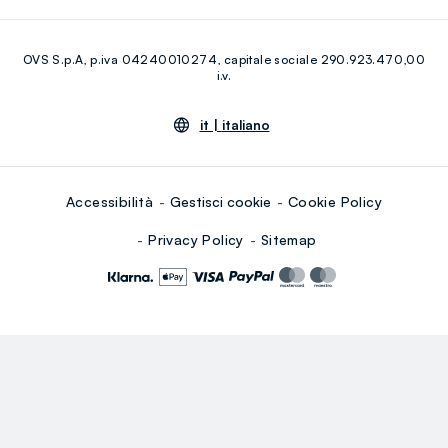
Eco Valore
Raccolta abiti usati
Facebook
Instagram
RE-UP
OVS S.p.A, p.iva 04240010274, capitale sociale 290.923.470,00
Youtube
Linkedin
i.v.
it |
italiano
Accessibilità
Gestisci cookie
Cookie Policy
Privacy Policy
Sitemap