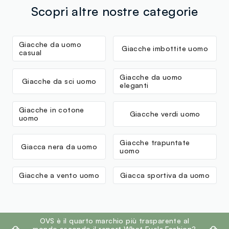
Scopri altre nostre categorie
Giacche da uomo
Giacche imbottite uomo
casual
Giacche da uomo
Giacche da sci uomo
eleganti
Giacche in cotone
Giacche verdi uomo
uomo
Giacche trapuntate
Giacca nera da uomo
uomo
Giacche a vento uomo
Giacca sportiva da uomo
footer.ariatitle
OVS è il quarto marchio più trasparente al
mondo secondo il report What Fuels Fashion?