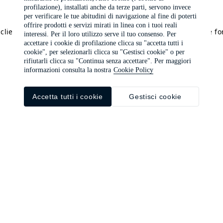
profilazione), installati anche da terze parti, servono invece
per verificare le tue abitudini di navigazione al fine di poterti
offrire prodotti e servizi mirati in linea con i tuoi reali
a client-side exception has occurred (see the browser console f
interessi. Per il loro utilizzo serve il tuo consenso. Per
accettare i cookie di profilazione clicca su "accetta tutti i
cookie", per selezionarli clicca su "Gestisci cookie" o per
rifiutarli clicca su "Continua senza accettare". Per maggiori
informazioni consulta la nostra
Cookie Policy
Accetta tutti i cookie
Gestisci cookie