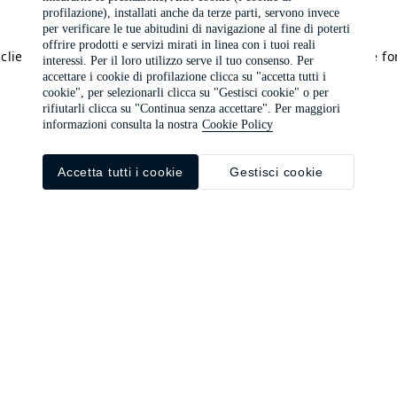
profilazione), installati anche da terze parti, servono invece
per verificare le tue abitudini di navigazione al fine di poterti
offrire prodotti e servizi mirati in linea con i tuoi reali
a client-side exception has occurred (see the browser console f
interessi. Per il loro utilizzo serve il tuo consenso. Per
accettare i cookie di profilazione clicca su "accetta tutti i
cookie", per selezionarli clicca su "Gestisci cookie" o per
rifiutarli clicca su "Continua senza accettare". Per maggiori
informazioni consulta la nostra
Cookie Policy
Accetta tutti i cookie
Gestisci cookie