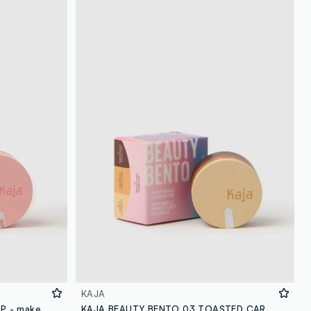
KAJA
KAJA PLAY BENTO 01 BUTTER UP - make-up coreano
KAJA BEAUTY BENTO 03 TOASTED CARAMEL - make-up coreano