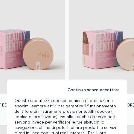
Continua senza accettare
KAJA
Questo sito utilizza cookie tecnici e di prestazione
KAJA BEAUTY BENTO 08 CHOCOLATE DAHLIA - make-up coreano
anonimi, sempre attivi per garantire il funzionamento
del sito e di misurarne le prestazione; Altri cookie (i
+12
€ 34,90
cookie di profilazione), installati anche da terze parti,
servono invece per verificare le tue abitudini di
navigazione al fine di poterti offrire prodotti e servizi
mirati in linea con i tuoi reali interessi. Per il loro