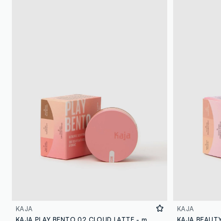
KAJA
KAJA
KAJA PLAY BENTO 02 CLOUD LATTE - make-up coreano