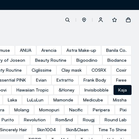
label.account.login
muse
ANUA
Arencia
Astra Make-up
Banila Co.
y of Joseon
Beauty Routine
Bigoodino
Biodance
button.loginandregister
ty Routine
Ciglissime
Clay mask
COSRX
Coxir
ssential PINK
Evian
Extratto
Frank Body
Fwee
button.order.tracking
ovi
Hawaiian Tropic
&Honey
Invisibobble
Kaja
Laka
LuLuLun
Mamonde
Medicube
Missha
ra
Molang
Momopuri
Nacific
Peripera
Pixi
Purito
Revolution
Rom&nd
Rougj
Round Lab
loyalty.euro.points
Sincerely Hair
Skin1004
Skin&Clean
Time To Shine
loyalty.guest.message