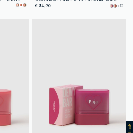
€ 34,90
+12