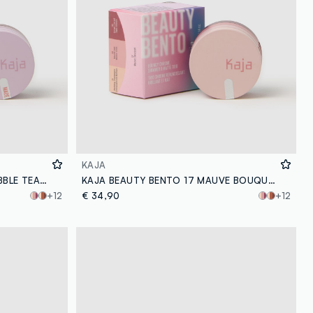
KAJA
KAJA BEAUTY BENTO TARO BUBBLE TEA - make-up coreano
KAJA BEAUTY BENTO 17 MAUVE BOUQUET - make-up coreano
+12
€ 34,90
+12