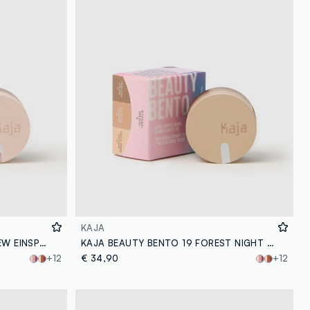
KAJA
KAJA BEAUTY BENTO COLD BREW EINSPÄNNER - make-up coreano
KAJA BEAUTY BENTO 19 FOREST NIGHT - make-up coreano
+12
€ 34,90
+12