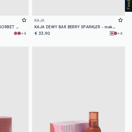
KAJA
KAJA DEWY BAR STRAWBERRY SORBET - make-up coreano
KAJA DEWY BAR BERRY SPARKLER - make-up coreano
+4
€ 33,90
+4