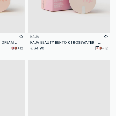
KAJA
KAJA BEAUTY BENTO 13 VELVET DREAM - make-up coreano
KAJA BEAUTY BENTO 01 ROSEWATER - make-up coreano
+12
€ 34,90
+12