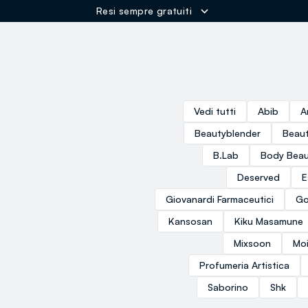
Resi sempre gratuiti
ER
Vedi tutti
Abib
A
Beautyblender
Beaut
B.Lab
Body Beau
Deserved
E
Giovanardi Farmaceutici
Go
Kansosan
Kiku Masamune
Mixsoon
Moi
Profumeria Artistica
Saborino
Shk