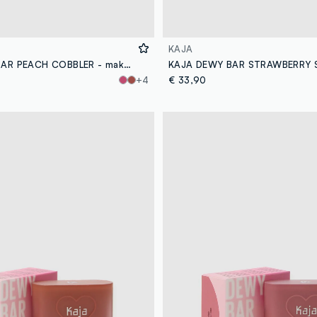
KAJA
KAJA DEWY BAR PEACH COBBLER - make-up coreano
+4
€ 33,90