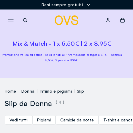
Resi sempre gratuiti
NAVIGATION.ARIA.GOTOMAINCONTENT
NAVIGATION.ARIA.GOTOFOOT
Mix & Match - 1 x 5,50€ | 2 x 8,95€
Promozione valida su articoli selezionati all'interno della categoria Slip. 1 pezzo a
5,50€, 2 pezzi a 8,95€.
Home
Donna
Intimo e pigiami
Slip
Slip da Donna
( 4 )
Vedi tutti
Pigiami
Camicie da notte
T-shirt e canot