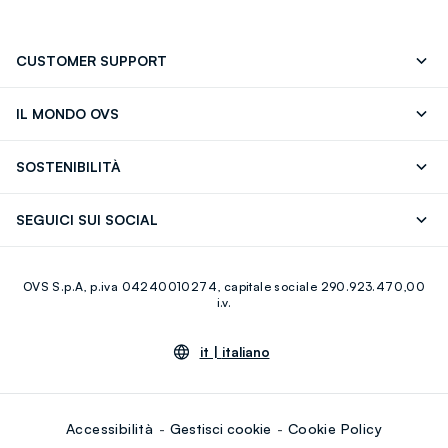
CUSTOMER SUPPORT
Segui il tuo ordine
Contattaci: 0418520342 (lun-ven 9-
IL MONDO OVS
17)
OVS ❤️ friends
Stampa
FAQ
Store locator
SOSTENIBILITÀ
Careers
Franchising
Scopri il nostro percorso
Cotone Italiano
SEGUICI SUI SOCIAL
Giftcard
Eco Valore
Raccolta abiti usati
Facebook
Instagram
RE-UP
OVS S.p.A, p.iva 04240010274, capitale sociale 290.923.470,00
Youtube
Linkedin
i.v.
it |
italiano
Accessibilità
Gestisci cookie
Cookie Policy