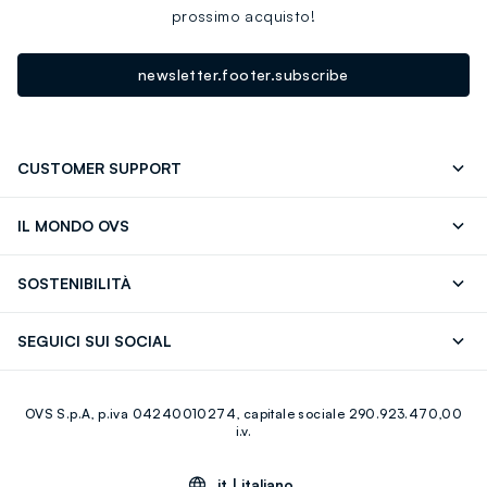
prossimo acquisto!
newsletter.footer.subscribe
CUSTOMER SUPPORT
Segui il tuo ordine
Contattaci: 0418520342 (lun-ven 9-
IL MONDO OVS
17)
OVS ❤️ friends
Stampa
FAQ
Store locator
SOSTENIBILITÀ
Careers
Franchising
Scopri il nostro percorso
Cotone Italiano
SEGUICI SUI SOCIAL
Giftcard
Eco Valore
Raccolta abiti usati
Facebook
Instagram
RE-UP
OVS S.p.A, p.iva 04240010274, capitale sociale 290.923.470,00
Youtube
Linkedin
i.v.
it |
italiano