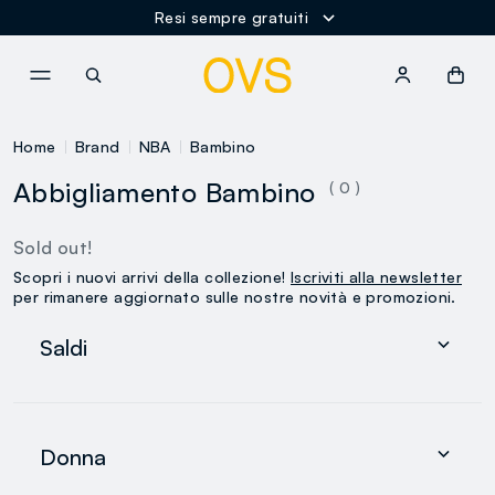
Resi sempre gratuiti
NAVIGATION.ARIA.GOTOMAINCONTENT
NAVIGATION.ARIA.GOTOFOOT
Home
Brand
NBA
Bambino
Abbigliamento Bambino
( 0 )
Sold out!
Scopri i nuovi arrivi della collezione!
Iscriviti alla newsletter
per rimanere aggiornato sulle nostre novità e promozioni.
Saldi
Donna
Uomo
Donna
0-36 mesi
search.noproducts.suggestedcategory.allproducts