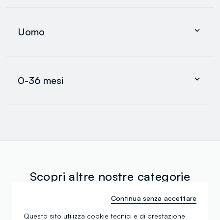
Abbigliamento
Intimo e pigiami
Uomo
Accessori
search.noproducts.suggestedcategory.allproducts
Abbigliamento
Intimo e pigiami
0-36 mesi
Accessori
search.noproducts.suggestedcategory.allproducts
Neonato
Neonata
Bimbo
search.noproducts.suggestedcategory.allproducts
Scopri altre nostre categorie
Continua senza accettare
Pantaloni in cotone
Vestiti eleganti per
Questo sito utilizza cookie tecnici e di prestazione
bambino
bambine