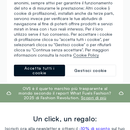
anonimi, sempre attivi per garantire il funzionamento
del sito e di misurarne le prestazione; Altri cookie (i
T-shirt manica lunga
cookie di profilazione), installati anche da terze parti,
Vestiti blu bambina
bambino
servono invece per verificare le tue abitudini di
navigazione al fine di poterti offrire prodotti e servizi
mirati in linea con i tuoi reali interessi. Per il loro
Tutine bambina
Vestiti azzurri bambina
utilizzo serve il tuo consenso. Per accettare i cookie
di profilazione clicca su "accetta tutti i cookie", per
Magliette azzurre da
selezionarli clicca su "Gestisci cookie" o per rifiutarli
Giubbino neonato
bambino
clicca su "Continua senza accettare". Per maggiori
informazioni consulta la nostra
Cookie Policy
Bretelle per bambino
Gilet blu da bambino
Accetta tutti i
Gestisci cookie
cookie
footer.ariatitle
OVS è il quarto marchio più trasparente al
mondo secondo il report What Fuels Fashion?
2025 di Fashion Revolution.
Scopri di più
Un click, un regalo:
Iscriviti ora alla newsletter e ottieni il
-10% di sconto
sul tuo