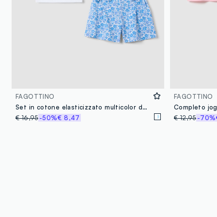
FAGOTTINO
FAGOTTINO
Set in cotone elasticizzato multicolor da bimba con stampa Aristogatti
€ 16,95
-50%
€ 8,47
€ 12,95
-70%