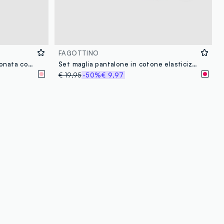
FAGOTTINO
Body in puro cotone rosa da neonata con colletto e stampa
Set maglia pantalone in cotone elasticizzato rosa da bimba oversize fit
€ 19,95
-50%
€ 9,97