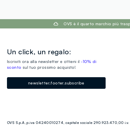
footer.ariatitle
OVS è il quarto marchio più tra
Un click, un regalo:
Iscriviti ora alla newsletter e ottieni il
-10% di
sconto
sul tuo prossimo acquisto!
newsletter.footer.subscribe
OVS S.p.A, p.iva 04240010274, capitale sociale 290.923.470,00 i.v.