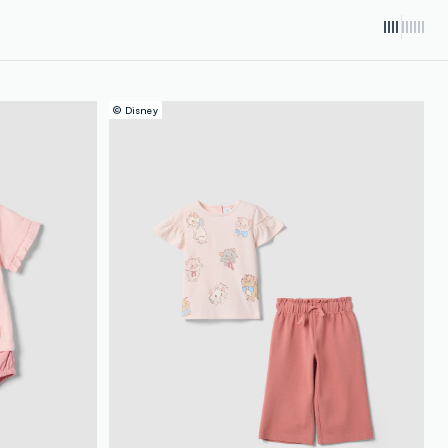
loyalty.guest.discoverpagelink
© Disney