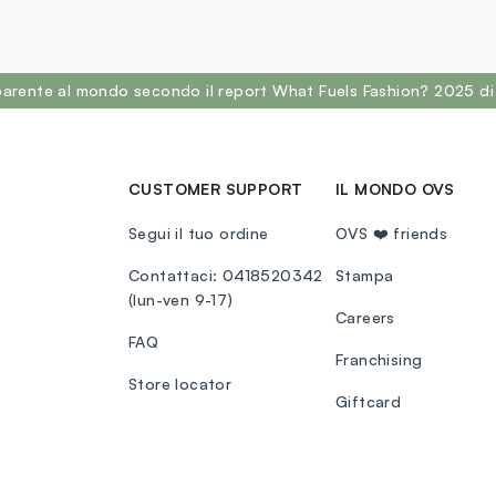
sparente al mondo secondo il report What Fuels Fashion? 2025 di
CUSTOMER SUPPORT
IL MONDO OVS
Segui il tuo ordine
OVS ❤️ friends
Contattaci: 0418520342
Stampa
(lun-ven 9-17)
Careers
FAQ
Franchising
Store locator
Giftcard