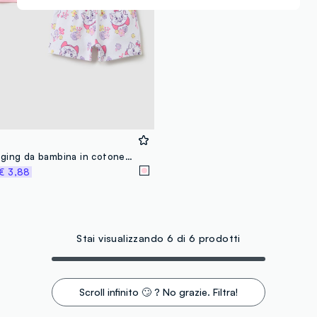
Completo jogging da bambina in cotone elasticizzato rosa regular fit
€ 3,88
Stai visualizzando 6 di 6 prodotti
Scroll infinito 🙄 ? No grazie. Filtra!