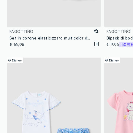
FAGOTTINO
FAGOTTINO
Set in cotone elasticizzato multicolor da bimba con Aristogatti
€ 16,95
€ 9,95
-50%
€
© Disney
© Disney