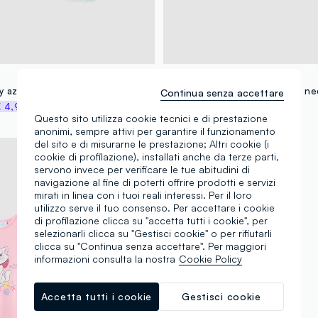
FAGOTTINO
Bipack di body azzurri in puro cotone organico
Continua senza accettare
 4,97
€ 9,95
-50%
€ 4,97
Questo sito utilizza cookie tecnici e di prestazione
anonimi, sempre attivi per garantire il funzionamento
del sito e di misurarne le prestazione; Altri cookie (i
cookie di profilazione), installati anche da terze parti,
servono invece per verificare le tue abitudini di
navigazione al fine di poterti offrire prodotti e servizi
mirati in linea con i tuoi reali interessi. Per il loro
utilizzo serve il tuo consenso. Per accettare i cookie
di profilazione clicca su "accetta tutti i cookie", per
selezionarli clicca su "Gestisci cookie" o per rifiutarli
clicca su "Continua senza accettare". Per maggiori
informazioni consulta la nostra
Cookie Policy
Accetta tutti i cookie
Gestisci cookie