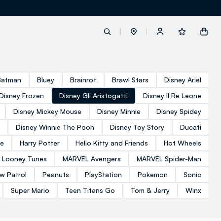
label.account.login
Batman
Bluey
Brainrot
Brawl Stars
Disney Ariel
Disney Frozen
Disney Gli Aristogatti
Disney Il Re Leone
button.loginandregister
Disney Mickey Mouse
Disney Minnie
Disney Spidey
Disney Winnie The Pooh
Disney Toy Story
Ducati
button.order.tracking
se
Harry Potter
Hello Kitty and Friends
Hot Wheels
Looney Tunes
MARVEL Avengers
MARVEL Spider-Man
w Patrol
Peanuts
PlayStation
Pokemon
Sonic
Super Mario
Teen Titans Go
Tom & Jerry
Winx
loyalty.euro.points
loyalty.guest.message