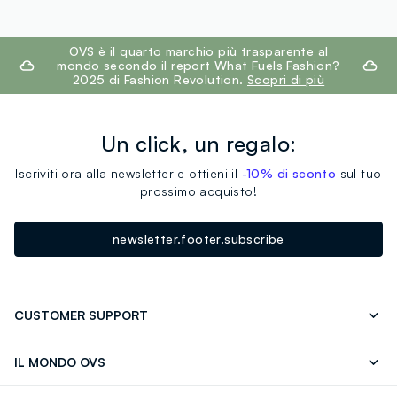
footer.ariatitle
OVS è il quarto marchio più trasparente al
mondo secondo il report What Fuels Fashion?
2025 di Fashion Revolution.
Scopri di più
Un click, un regalo:
Iscriviti ora alla newsletter e ottieni il
-10% di sconto
sul tuo
prossimo acquisto!
newsletter.footer.subscribe
CUSTOMER SUPPORT
Segui il tuo ordine
Contattaci: 0418520342 (lun-ven 9-
IL MONDO OVS
17)
OVS ❤️ friends
Stampa
FAQ
Store locator