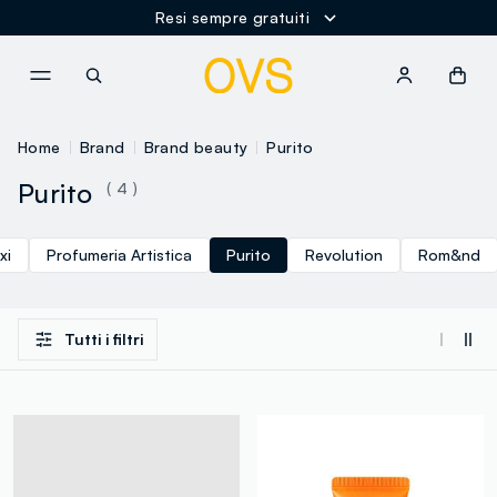
Resi sempre gratuiti
NAVIGATION.ARIA.GOTOMAINCONTENT
NAVIGATION.ARIA.GOTOFOOT
Home
Brand
Brand beauty
Purito
Purito
( 4 )
xi
Profumeria Artistica
Purito
Revolution
Rom&nd
Tutti i filtri