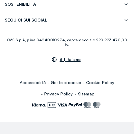
SOSTENIBILITÀ
Careers
Franchising
Scopri il nostro percorso
Cotone Italiano
SEGUICI SUI SOCIAL
Giftcard
Eco Valore
Raccolta abiti usati
Facebook
Instagram
RE-UP
OVS S.p.A, p.iva 04240010274, capitale sociale 290.923.470,00
Youtube
Linkedin
i.v.
it |
italiano
Accessibilità
Gestisci cookie
Cookie Policy
Privacy Policy
Sitemap