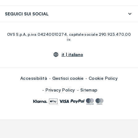
Careers
Franchising
Scopri il nostro percorso
Cotone Italiano
SEGUICI SUI SOCIAL
Giftcard
Eco Valore
Raccolta abiti usati
Facebook
Instagram
RE-UP
OVS S.p.A, p.iva 04240010274, capitale sociale 290.923.470,00
Youtube
Linkedin
i.v.
it |
italiano
Accessibilità
Gestisci cookie
Cookie Policy
Privacy Policy
Sitemap