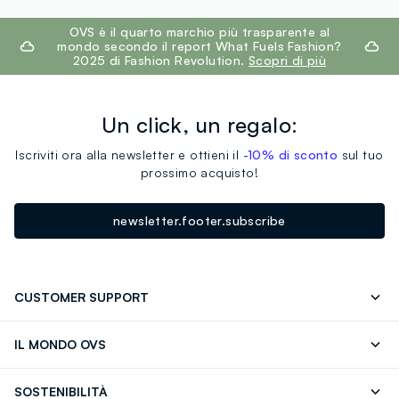
footer.ariatitle
OVS è il quarto marchio più trasparente al
mondo secondo il report What Fuels Fashion?
2025 di Fashion Revolution.
Scopri di più
Un click, un regalo:
Iscriviti ora alla newsletter e ottieni il
-10% di sconto
sul tuo
prossimo acquisto!
newsletter.footer.subscribe
CUSTOMER SUPPORT
Segui il tuo ordine
Contattaci: 0418520342 (lun-ven 9-
IL MONDO OVS
17)
OVS ❤️ friends
Stampa
FAQ
Store locator
SOSTENIBILITÀ