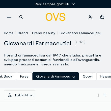
Resi sempre gratuiti
NAVIGATION.ARIA.GOTOMAINCONTENT
NAVIGATION.ARIA.GOTOFOOT
Home
Brand
Brand beauty
Giovanardi Farmaceutici
Giovanardi Farmaceutici
( 46 )
Il brand di farmaceutica dal 1947 che studia, progetta e
sviluppa prodotti cosmetici funzionali e all’avanguardia,
unendo tradizione e ricerca avanzata.
nk Body
Fwee
Giovanardi Farmaceutici
Goovi
Hawaii
Tutti i filtri