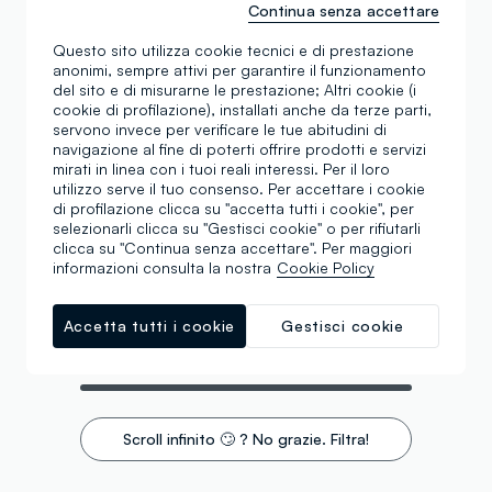
Continua senza accettare
Questo sito utilizza cookie tecnici e di prestazione
anonimi, sempre attivi per garantire il funzionamento
del sito e di misurarne le prestazione; Altri cookie (i
cookie di profilazione), installati anche da terze parti,
servono invece per verificare le tue abitudini di
navigazione al fine di poterti offrire prodotti e servizi
mirati in linea con i tuoi reali interessi. Per il loro
utilizzo serve il tuo consenso. Per accettare i cookie
di profilazione clicca su "accetta tutti i cookie", per
selezionarli clicca su "Gestisci cookie" o per rifiutarli
clicca su "Continua senza accettare". Per maggiori
informazioni consulta la nostra
Cookie Policy
Accetta tutti i cookie
Gestisci cookie
Stai visualizzando 1 di 1 prodotti
Scroll infinito 🙄 ? No grazie. Filtra!