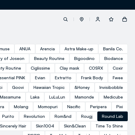
label.account.login
muse
ANUA
Arencia
Astra Make-up
Banila Co.
y of Joseon
Beauty Routine
Bigoodino
Biodance
button.loginandregister
ty Routine
Ciglissime
Clay mask
COSRX
Coxir
ssential PINK
Evian
Extratto
Frank Body
Fwee
button.order.tracking
ci
Goovi
Hawaiian Tropic
&Honey
Invisibobble
 Masamune
Laka
LuLuLun
Mamonde
Medicube
ra
Molang
Momopuri
Nacific
Peripera
Pixi
Purito
Revolution
Rom&nd
Rougj
Round Lab
loyalty.euro.points
Sincerely Hair
Skin1004
Skin&Clean
Time To Shine
loyalty.guest.message