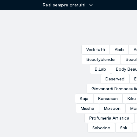
Resi sempre gratuiti
ER
Vedi tutti
Abib
A
Beautyblender
Beaut
B.Lab
Body Beau
Deserved
E
Giovanardi Farmaceuti
Kaja
Kansosan
Kiku
Missha
Mixsoon
Moi
Profumeria Artistica
Saborino
Shk