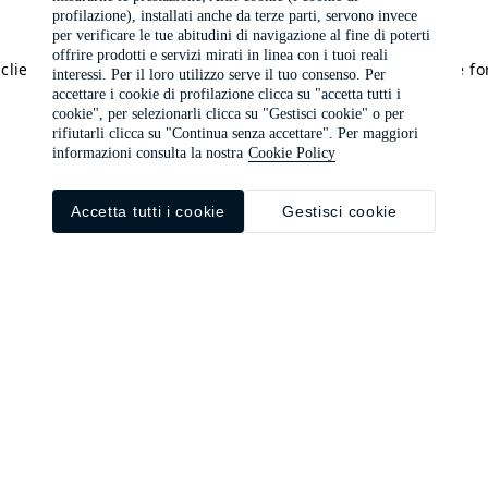
profilazione), installati anche da terze parti, servono invece
per verificare le tue abitudini di navigazione al fine di poterti
offrire prodotti e servizi mirati in linea con i tuoi reali
a client-side exception has occurred (see the browser console f
interessi. Per il loro utilizzo serve il tuo consenso. Per
accettare i cookie di profilazione clicca su "accetta tutti i
cookie", per selezionarli clicca su "Gestisci cookie" o per
rifiutarli clicca su "Continua senza accettare". Per maggiori
informazioni consulta la nostra
Cookie Policy
Accetta tutti i cookie
Gestisci cookie