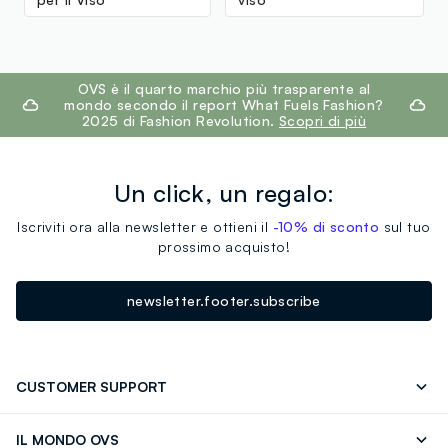
footer.ariatitle
OVS è il quarto marchio più trasparente al
mondo secondo il report What Fuels Fashion?
2025 di Fashion Revolution.
Scopri di più
Un click, un regalo:
Iscriviti ora alla newsletter e ottieni il
-10% di sconto
sul tuo
prossimo acquisto!
newsletter.footer.subscribe
CUSTOMER SUPPORT
Segui il tuo ordine
Contattaci: 0418520342 (lun-ven 9-
IL MONDO OVS
17)