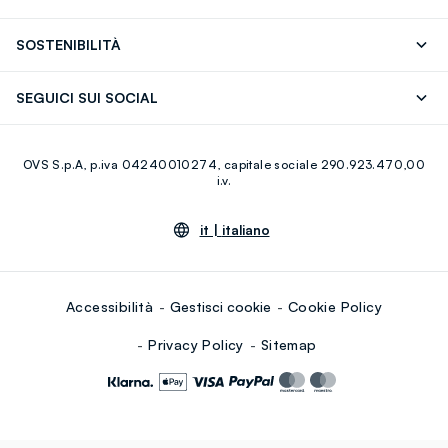
OVS ❤️ friends
Stampa
FAQ
Store locator
SOSTENIBILITÀ
Careers
Franchising
Scopri il nostro percorso
Cotone Italiano
SEGUICI SUI SOCIAL
Giftcard
Eco Valore
Raccolta abiti usati
Facebook
Instagram
RE-UP
OVS S.p.A, p.iva 04240010274, capitale sociale 290.923.470,00
Youtube
Linkedin
i.v.
it |
italiano
Accessibilità
Gestisci cookie
Cookie Policy
Privacy Policy
Sitemap