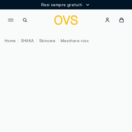
Resi sempre gratuiti
NAVIGATION.ARIA.GOTOMAINCONTENT
NAVIGATION.ARIA.GOTOFOOT
Home
SHAKA
Skincare
Maschere viso