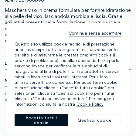
N.Art:
001966090
Maschera viso in crema formulata per fornire idratazione
alla pelle del viso, lasciandola morbida e liscia. Grazie
agli attivi presenti nella formulazione, contribuisce a
migliorare l'elasticità della pelle, rendendola più tonica e
Continua senza accettare
morbida. Con acido ialuronico, ceramidi ed estratto di
camomilla.
Questo sito utilizza cookie tecnici e di prestazione
anonimi, sempre attivi per garantire il funzionamento
del sito e di misurarne le prestazione; Altri cookie (i
cookie di profilazione), installati anche da terze parti,
DETTAGLI TECNICI
servono invece per verificare le tue abitudini di
navigazione al fine di poterti offrire prodotti e servizi
mirati in linea con i tuoi reali interessi. Per il loro
Nichel tested
utilizzo serve il tuo consenso. Per accettare i cookie
di profilazione clicca su "accetta tutti i cookie", per
Testato per minimizzare il
Dermatologicamente testato
selezionarli clicca su "Gestisci cookie" o per rifiutarli
rischio di reazioni
clicca su "Continua senza accettare". Per maggiori
allergiche.
informazioni consulta la nostra
Cookie Policy
Accetta tutti i
Gestisci cookie
cookie
COMPOSIZIONE E CURA