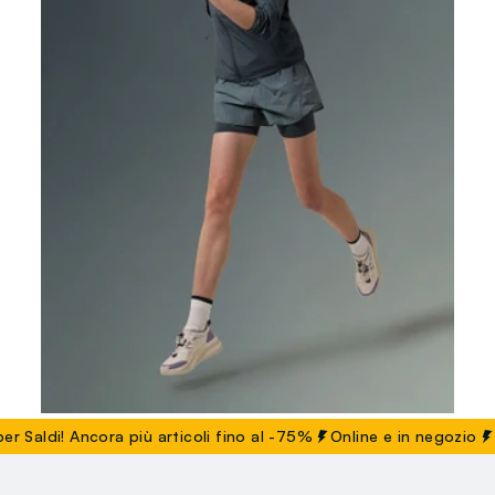
 Ancora più articoli fino al -75%
Online e in negozio
Visita le
Shorts Running Altavia With Deborah Compagnoni
29.95 EUR