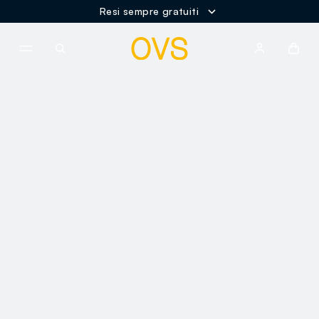
Spedizione Gratuita oltre i 60€
NAVIGATION.ARIA.GOTOMAINCONTENT
NAVIGATION.ARIA.GOTOFOOT