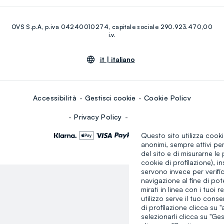
Eco Valore
Raccolta abiti usati
Facebook
Instagram
RE-UP
OVS S.p.A, p.iva 04240010274, capitale sociale 290.923.470,00
Youtube
Linkedin
i.v.
it |
italiano
Accessibilità
Gestisci cookie
Cookie Policy
Privacy Policy
Sitemap
Questo sito utilizza cooki
anonimi, sempre attivi pe
del sito e di misurarne le 
cookie di profilazione), in
servono invece per verific
navigazione al fine di pote
mirati in linea con i tuoi re
utilizzo serve il tuo cons
di profilazione clicca su "
selezionarli clicca su "Gest