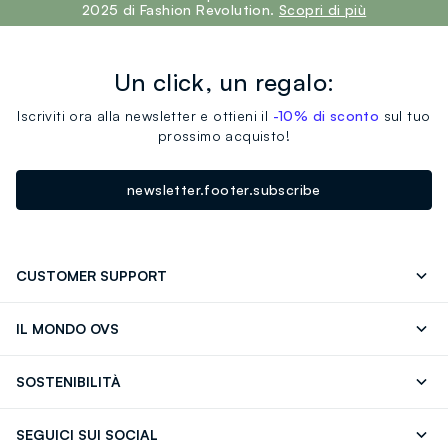
2025 di Fashion Revolution.
Scopri di più
Un click, un regalo:
Iscriviti ora alla newsletter e ottieni il
-10% di sconto
sul tuo
prossimo acquisto!
newsletter.footer.subscribe
CUSTOMER SUPPORT
Segui il tuo ordine
Contattaci: 0418520342 (lun-ven 9-
IL MONDO OVS
17)
OVS ❤️ friends
Stampa
FAQ
Store locator
SOSTENIBILITÀ
Careers
Franchising
Scopri il nostro percorso
Cotone Italiano
SEGUICI SUI SOCIAL
Giftcard