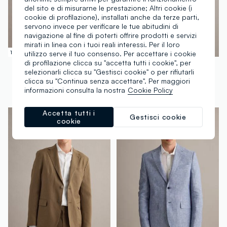
del sito e di misurarne le prestazione; Altri cookie (i
cookie di profilazione), installati anche da terze parti,
servono invece per verificare le tue abitudini di
navigazione al fine di poterti offrire prodotti e servizi
mirati in linea con i tuoi reali interessi. Per il loro
utilizzo serve il tuo consenso. Per accettare i cookie
100% Lino
di profilazione clicca su "accetta tutti i cookie", per
PIOMBO
PIOMBO
selezionarli clicca su "Gestisci cookie" o per rifiutarli
CONTEMPORARY
CONTEMPORARY
clicca su "Continua senza accettare". Per maggiori
Blazer in puro lino blu regular fit
Blazer in cotone elasticizzato blu slim fit
informazioni consulta la nostra
Cookie Policy
€ 139,00
-50%
€ 69,50
€ 119,00
-70%
€ 35,70
Accetta tutti i
Gestisci cookie
cookie