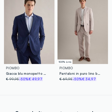
100% Lino
PIOMBO
PIOMBO
Giacca blu monopetto slim fit
Pantaloni in puro lino beige slim fit
€ 99,95
-50%
€ 49,97
€ 69,95
-50%
€ 34,97