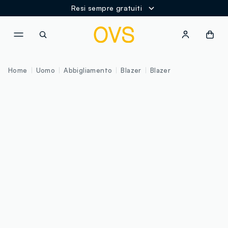
Resi sempre gratuiti
NAVIGATION.ARIA.GOTOMAINCONTENT
NAVIGATION.ARIA.GOTOFOOT
Home
Uomo
Abbigliamento
Blazer
Blazer