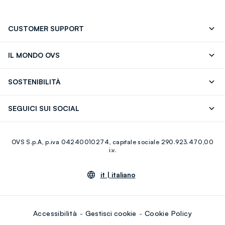
CUSTOMER SUPPORT
Segui il tuo ordine
Contattaci: 0418520342 (lun-ven 9-
IL MONDO OVS
17)
OVS ❤️ friends
Stampa
FAQ
Store locator
SOSTENIBILITÀ
Careers
Franchising
Scopri il nostro percorso
Cotone Italiano
SEGUICI SUI SOCIAL
Giftcard
Eco Valore
Raccolta abiti usati
Facebook
Instagram
RE-UP
OVS S.p.A, p.iva 04240010274, capitale sociale 290.923.470,00
Youtube
Linkedin
i.v.
it |
italiano
Accessibilità
Gestisci cookie
Cookie Policy