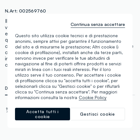
N.Art:
002569760
Il foulard multicolor della linea OVS è un accessorio
Continua senza accettare
versatile e leggero, perfetto per la stagione primaverile
ed estiva. Caratterizzato da una vivace stampa floreale,
Questo sito utilizza cookie tecnici e di prestazione
questo foulard è ideale per aggiungere un tocco di
anonimi, sempre attivi per garantire il funzionamento
colore ai tuoi outfit. Realizzato in tessuto delicato, offre
del sito e di misurarne le prestazione; Altri cookie (i
comfort e stile, permettendo molteplici modi di
cookie di profilazione), installati anche da terze parti,
servono invece per verificare le tue abitudini di
indossarlo: come sciarpa o drappeggiato intorno al
navigazione al fine di poterti offrire prodotti e servizi
collo.
mirati in linea con i tuoi reali interessi. Per il loro
utilizzo serve il tuo consenso. Per accettare i cookie
di profilazione clicca su "accetta tutti i cookie", per
selezionarli clicca su "Gestisci cookie" o per rifiutarli
DETTAGLI TECNICI
MATERIALI E FILIERA
clicca su "Continua senza accettare". Per maggiori
informazioni consulta la nostra
Cookie Policy
Materiale
Accetta tutti i
100% Poliestere
Gestisci cookie
cookie