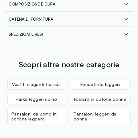
COMPOSIZIONE E CURA
CATENA DI FORNITURA
Composizione:
100% POLIESTERE
Fornitore di prodotto finito
SPEDIZIONI E RESI
PANKAJ MERCANTILE COMPANY
Spedizione in tutta Italia gratuita per ordini superiori a
MADE IN INDIA
Temperatura massima 30°C - Procedura molto delicata
€60. Restituisci gratuitamente i tuoi prodotti sia con il
corriere che in negozio: hai 30 giorni di tempo. Ritira i
tuoi prodotti in negozio, il servizio è sempre gratuito.
Scopri altre nostre categorie
Vestiti eleganti floreali
Fondotinta leggeri
Parka leggeri uomo
Foulard in cotone donna
Pantaloni da uomo in
Pantaloni leggeri da
cotone leggero
donna