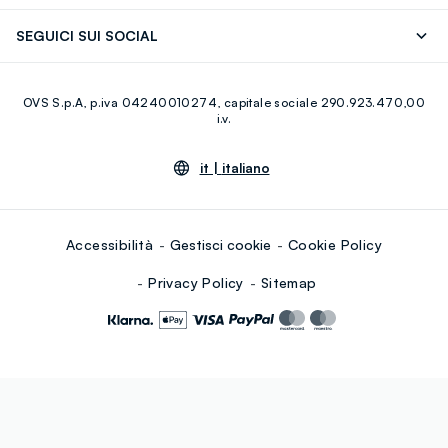
Careers
Franchising
Scopri il nostro percorso
Cotone Italiano
SEGUICI SUI SOCIAL
Giftcard
Eco Valore
Raccolta abiti usati
Facebook
Instagram
RE-UP
OVS S.p.A, p.iva 04240010274, capitale sociale 290.923.470,00
Youtube
Linkedin
i.v.
it |
italiano
Accessibilità
Gestisci cookie
Cookie Policy
Privacy Policy
Sitemap