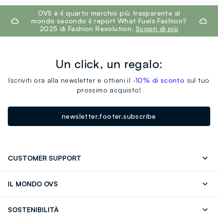
footer.ariatitle
OVS è il quarto marchio più trasparente al
mondo secondo il report What Fuels Fashion?
2025 di Fashion Revolution.
Scopri di più
Un click, un regalo:
Iscriviti ora alla newsletter e ottieni il
-10% di sconto
sul tuo
prossimo acquisto!
newsletter.footer.subscribe
CUSTOMER SUPPORT
Segui il tuo ordine
Contattaci: 0418520342 (lun-ven 9-
IL MONDO OVS
17)
OVS ❤️ friends
Stampa
FAQ
Store locator
SOSTENIBILITÀ