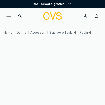
Resi sempre gratuiti
NAVIGATION.ARIA.GOTOMAINCONTENT
NAVIGATION.ARIA.GOTOFOOT
Home
Donna
Accessori
Sciarpe e foulard
Foulard