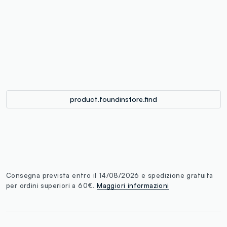
label.color
:
single.size
button.addtobag
product.foundinstore.find
Consegna prevista entro il 14/08/2026 e spedizione gratuita
per ordini superiori a 60€.
Maggiori informazioni