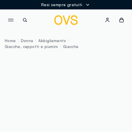
Resi sempre gratuiti
NAVIGATION.ARIA.GOTOMAINCONTENT
NAVIGATION.ARIA.GOTOFOOT
Home
Donna
Abbigliamento
Giacche, cappotti e piumini
Giacche