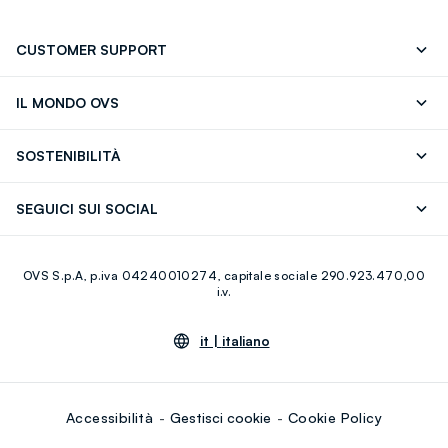
CUSTOMER SUPPORT
Segui il tuo ordine
Contattaci: 0418520342 (lun-ven 9-
IL MONDO OVS
17)
OVS ❤️ friends
Stampa
FAQ
Store locator
SOSTENIBILITÀ
Careers
Franchising
Scopri il nostro percorso
Cotone Italiano
SEGUICI SUI SOCIAL
Giftcard
Eco Valore
Raccolta abiti usati
Facebook
Instagram
RE-UP
OVS S.p.A, p.iva 04240010274, capitale sociale 290.923.470,00
Youtube
Linkedin
i.v.
it |
italiano
Accessibilità
Gestisci cookie
Cookie Policy