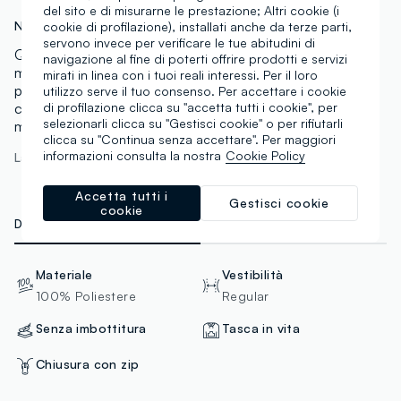
del sito e di misurarne le prestazione; Altri cookie (i
N.Art:
002516949
cookie di profilazione), installati anche da terze parti,
servono invece per verificare le tue abitudini di
Questa giacca nera della linea OVS offre uno stile
navigazione al fine di poterti offrire prodotti e servizi
moderno e versatile. La chiusura con zip assicura
mirati in linea con i tuoi reali interessi. Per il loro
praticità, mentre la vestibilità regular fit garantisce
utilizzo serve il tuo consenso. Per accettare i cookie
comfort. Perfetta per chi desidera un look casual, è un
di profilazione clicca su "accetta tutti i cookie", per
selezionarli clicca su "Gestisci cookie" o per rifiutarli
must-have per ogni occasione.
clicca su "Continua senza accettare". Per maggiori
informazioni consulta la nostra
Cookie Policy
La modella è alta 175 cm ed indossa una S
Accetta tutti i
Gestisci cookie
cookie
DETTAGLI TECNICI
MATERIALI E FILIERA
Materiale
Vestibilità
100% Poliestere
Regular
Senza imbottitura
Tasca in vita
Chiusura con zip