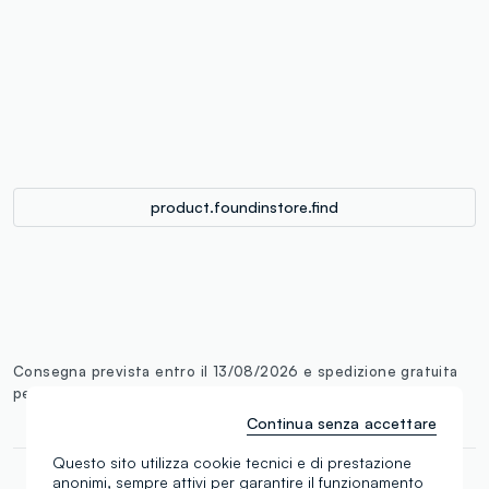
label.color
:
single.size
button.addtobag
product.foundinstore.find
Consegna prevista entro il 13/08/2026 e spedizione gratuita
per ordini superiori a 60€.
Maggiori informazioni
Continua senza accettare
Questo sito utilizza cookie tecnici e di prestazione
anonimi, sempre attivi per garantire il funzionamento