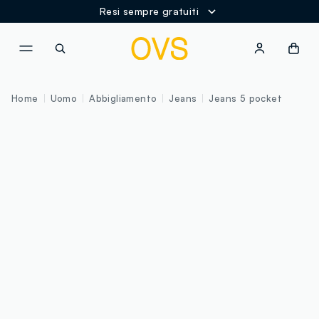
Resi sempre gratuiti
NAVIGATION.ARIA.GOTOMAINCONTENT
NAVIGATION.ARIA.GOTOFOOT
Home
Uomo
Abbigliamento
Jeans
Jeans 5 pocket