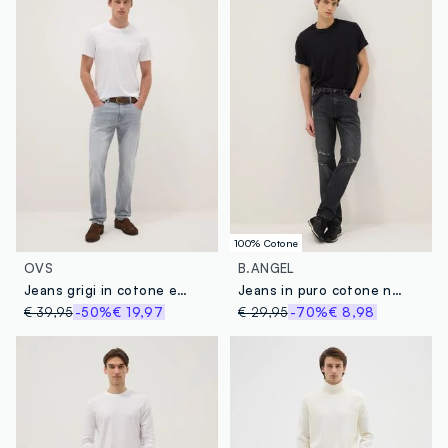
100% Cotone
OVS
B.ANGEL
Jeans grigi in cotone elasticizzato slim fit
Jeans in puro cotone nero slim fit distressed
€ 39,95
-50%
€ 19,97
€ 29,95
-70%
€ 8,98