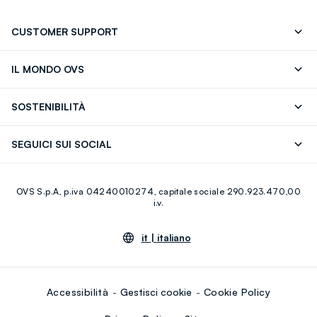
CUSTOMER SUPPORT
Segui il tuo ordine
Contattaci: 0418520342 (lun-ven 9-
IL MONDO OVS
17)
OVS ❤️ friends
Stampa
FAQ
Store locator
SOSTENIBILITÀ
Careers
Franchising
Scopri il nostro percorso
Cotone Italiano
SEGUICI SUI SOCIAL
Giftcard
Eco Valore
Raccolta abiti usati
Facebook
Instagram
RE-UP
OVS S.p.A, p.iva 04240010274, capitale sociale 290.923.470,00
Youtube
Linkedin
i.v.
it |
italiano
Accessibilità
Gestisci cookie
Cookie Policy