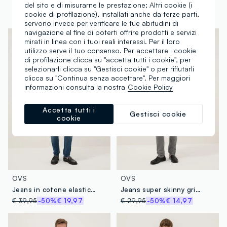
del sito e di misurarne le prestazione; Altri cookie (i
Jeans skinny fit con scoloriture
Jeans super skinny neri in misto cotone
cookie di profilazione), installati anche da terze parti,
€ 39,95
-70%
€ 11,98
€ 29,95
-50%
€ 14,97
servono invece per verificare le tue abitudini di
navigazione al fine di poterti offrire prodotti e servizi
mirati in linea con i tuoi reali interessi. Per il loro
utilizzo serve il tuo consenso. Per accettare i cookie
di profilazione clicca su "accetta tutti i cookie", per
selezionarli clicca su "Gestisci cookie" o per rifiutarli
clicca su "Continua senza accettare". Per maggiori
informazioni consulta la nostra
Cookie Policy
Accetta tutti i
Gestisci cookie
cookie
OVS
OVS
Jeans in cotone elasticizzato blu skinny fit
Jeans super skinny grigi in misto cotone
€ 39,95
-50%
€ 19,97
€ 29,95
-50%
€ 14,97