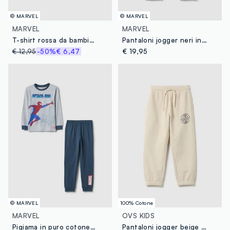
© MARVEL
© MARVEL
MARVEL
MARVEL
T-shirt rossa da bambino in puro cotone over fit con stampa SpiderMan
Pantaloni jogger neri in misto cotone con grafiche MARVEL Spider-Man per bambino
€ 12,95
-50%
€ 6,47
€ 19,95
© MARVEL
100% Cotone
MARVEL
OVS KIDS
Pigiama in puro cotone multicolor da bambino regular fit con stampa
Pantaloni jogger beige da bambino in puro cotone regular fit con logo