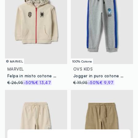
© MARVEL
100% Cotone
MARVEL
OVS KIDS
Felpa in misto cotone beige da bambino con stampa Spider-Man
Jogger in puro cotone a righe multicolor da bambino regular fit
€ 26,95
-50%
€ 13,47
€ 19,95
-50%
€ 9,97