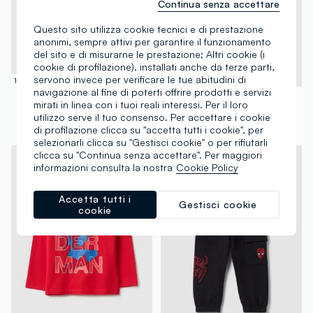
Continua senza accettare
Questo sito utilizza cookie tecnici e di prestazione
anonimi, sempre attivi per garantire il funzionamento
del sito e di misurarne le prestazione; Altri cookie (i
cookie di profilazione), installati anche da terze parti,
servono invece per verificare le tue abitudini di
100% Cotone
navigazione al fine di poterti offrire prodotti e servizi
OVS KIDS
OVS KIDS
mirati in linea con i tuoi reali interessi. Per il loro
Pantaloni jogger beige da bambino in puro cotone regular fit
Pantaloni jogger in misto cotone beige da bambino regular fit con elastico
utilizzo serve il tuo consenso. Per accettare i cookie
€ 12,95
-50%
€ 6,47
€ 16,95
-50%
€ 8,47
di profilazione clicca su "accetta tutti i cookie", per
selezionarli clicca su "Gestisci cookie" o per rifiutarli
clicca su "Continua senza accettare". Per maggiori
informazioni consulta la nostra
Cookie Policy
Accetta tutti i
Gestisci cookie
cookie