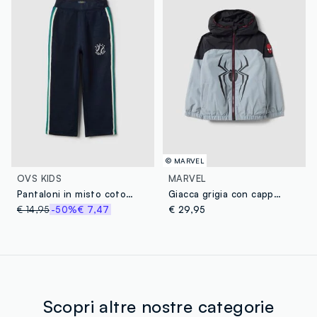
© MARVEL
OVS KIDS
MARVEL
Pantaloni in misto cotone blu regular fit da bambino
Giacca grigia con cappuccio e stampe MARVEL Spider-Man per bambino
€ 14,95
-50%
€ 7,47
€ 29,95
Scopri altre nostre categorie