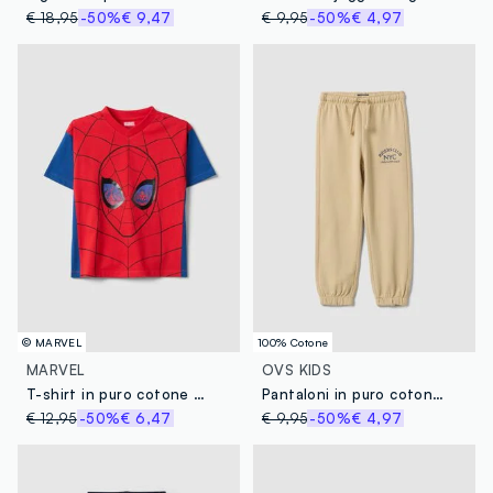
€ 18,95
-50%
€ 9,47
€ 9,95
-50%
€ 4,97
© MARVEL
100% Cotone
MARVEL
OVS KIDS
T-shirt in puro cotone multicolor da bambino oversize fit con Spiderman
Pantaloni in puro cotone beige da bambino regular fit
€ 12,95
-50%
€ 6,47
€ 9,95
-50%
€ 4,97