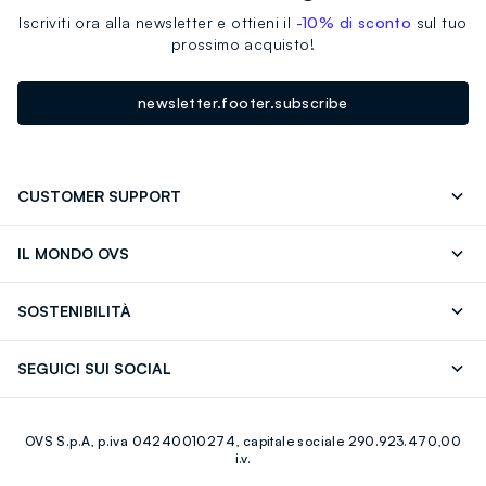
Iscriviti ora alla newsletter e ottieni il
-10% di sconto
sul tuo
prossimo acquisto!
newsletter.footer.subscribe
CUSTOMER SUPPORT
Segui il tuo ordine
Contattaci: 0418520342 (lun-ven 9-
IL MONDO OVS
17)
OVS ❤️ friends
Stampa
FAQ
Store locator
SOSTENIBILITÀ
Careers
Franchising
Scopri il nostro percorso
Cotone Italiano
SEGUICI SUI SOCIAL
Giftcard
Eco Valore
Raccolta abiti usati
Facebook
Instagram
RE-UP
OVS S.p.A, p.iva 04240010274, capitale sociale 290.923.470,00
Youtube
Linkedin
i.v.