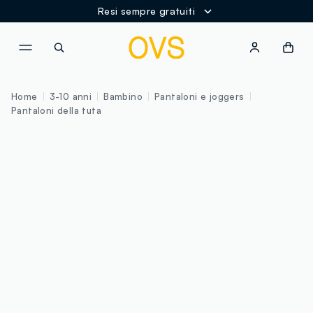
Resi sempre gratuiti
NAVIGATION.ARIA.GOTOMAINCONTENT
NAVIGATION.ARIA.GOTOFOOT
Home
3-10 anni
Bambino
Pantaloni e joggers
Pantaloni della tuta