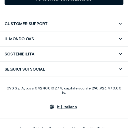
CUSTOMER SUPPORT
Segui il tuo ordine
Contattaci: 0418520342 (lun-ven 9-
IL MONDO OVS
17)
OVS ❤️ friends
Stampa
FAQ
Store locator
SOSTENIBILITÀ
Careers
Franchising
Scopri il nostro percorso
Cotone Italiano
SEGUICI SUI SOCIAL
Giftcard
Eco Valore
Raccolta abiti usati
Facebook
Instagram
RE-UP
OVS S.p.A, p.iva 04240010274, capitale sociale 290.923.470,00
Youtube
Linkedin
i.v.
it |
italiano