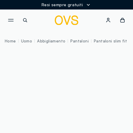
Resi sempre gratuiti
NAVIGATION.ARIA.GOTOMAINCONTENT
NAVIGATION.ARIA.GOTOFOOT
Home
Uomo
Abbigliamento
Pantaloni
Pantaloni slim fit