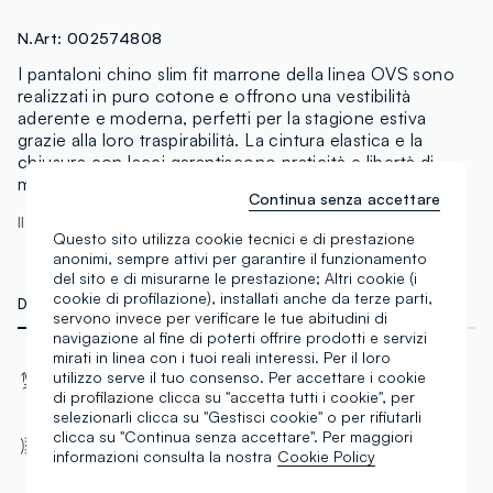
N.Art:
002574808
I pantaloni chino slim fit marrone della linea OVS sono
realizzati in puro cotone e offrono una vestibilità
aderente e moderna, perfetti per la stagione estiva
grazie alla loro traspirabilità. La cintura elastica e la
chiusura con lacci garantiscono praticità e libertà di
movimento, rendendoli ideali per ogni occasione.
Continua senza accettare
Il modello è alto 188 cm ed indossa una M
Questo sito utilizza cookie tecnici e di prestazione
anonimi, sempre attivi per garantire il funzionamento
del sito e di misurarne le prestazione; Altri cookie (i
cookie di profilazione), installati anche da terze parti,
DETTAGLI TECNICI
MATERIALI E FILIERA
servono invece per verificare le tue abitudini di
navigazione al fine di poterti offrire prodotti e servizi
mirati in linea con i tuoi reali interessi. Per il loro
Materiale
Tessuto
utilizzo serve il tuo consenso. Per accettare i cookie
Cotone
Twill
di profilazione clicca su "accetta tutti i cookie", per
selezionarli clicca su "Gestisci cookie" o per rifiutarli
Vestibilità
clicca su "Continua senza accettare". Per maggiori
Tasca posteriore
informazioni consulta la nostra
Cookie Policy
Carrot