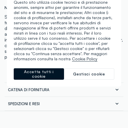
Questo sito utilizza cookie tecnici e di prestazione
anonimi, sempre attivi per garantire il funzionamento
N.Art:
002496510
del sito e di misurarne le prestazione; Altri cookie (i
Scopri la combo perfetta per uno sguardo che cattura
cookie di profilazione), installati anche da terze parti,
tutti: il mascara Perfect regala volume ed un effetto
servono invece per verificare le tue abitudini di
navigazione al fine di poterti offrire prodotti e servizi
drammatico, mentre il top coat Shine on top silver
mirati in linea con i tuoi reali interessi. Per il loro
aggiunge un tocco di luce e brillantezza unico. Usali
utilizzo serve il tuo consenso. Per accettare i cookie
insieme per creare look versatile, dal naturale al glamour,
di profilazione clicca su "accetta tutti i cookie", per
con un effetto super luminoso che fa risaltare ogni
selezionarli clicca su "Gestisci cookie" o per rifiutarli
sguardo. Facile da usare, ideale per ogni occasione e
clicca su "Continua senza accettare". Per maggiori
per chi vuole sentirsi speciale a ogni battito di ciglia.
informazioni consulta la nostra
Cookie Policy
Accetta tutti i
Gestisci cookie
COMPOSIZIONE E CURA
cookie
CATENA DI FORNITURA
Composizione:
Fornitore di prodotto finito
Mascara perfect: AQUA (WATER), COPERNICIA CERIFERA
SPEDIZIONI E RESI
CERA (COPERNICIA CERIFERA (CARNAUBA) WAX),
ANCOROTTI COSMETICS
Spedizione in tutta Italia gratuita per ordini superiori a
HYDROGENATED OLIVE OIL STEARYL ESTERS, GLYCERYL
€60. Restituisci gratuitamente i tuoi prodotti sia con il
STEARATE, ACRYLATES COPOLYMER, CERA
corriere che in negozio: hai 30 giorni di tempo. Ritira i
MICROCRISTALLINA (MICROCRYSTALLINE WAX), STEARIC