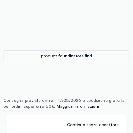
label.color
:
single.size
button.addtobag
product.foundinstore.find
Consegna prevista entro il 12/08/2026 e spedizione gratuita
per ordini superiori a 60€.
Maggiori informazioni
Continua senza accettare