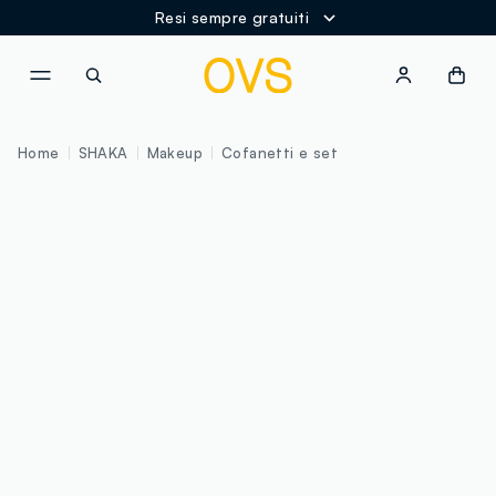
Resi sempre gratuiti
NAVIGATION.ARIA.GOTOMAINCONTENT
NAVIGATION.ARIA.GOTOFOOT
Home
SHAKA
Makeup
Cofanetti e set