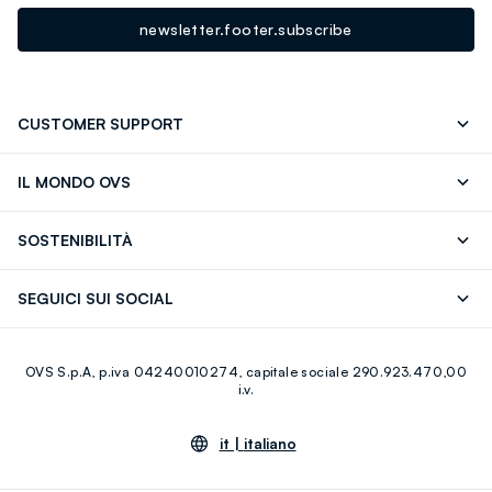
newsletter.footer.subscribe
CUSTOMER SUPPORT
Segui il tuo ordine
Contattaci: 0418520342 (lun-ven 9-
IL MONDO OVS
17)
OVS ❤️ friends
Stampa
FAQ
Store locator
SOSTENIBILITÀ
Careers
Franchising
Scopri il nostro percorso
Cotone Italiano
SEGUICI SUI SOCIAL
Giftcard
Eco Valore
Raccolta abiti usati
Facebook
Instagram
RE-UP
OVS S.p.A, p.iva 04240010274, capitale sociale 290.923.470,00
Youtube
Linkedin
i.v.
it |
italiano