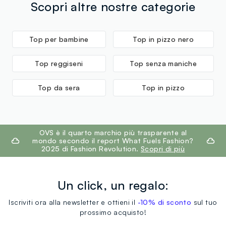
tuoi prodotti in negozio, il servizio è sempre gratuito.
Scopri altre nostre categorie
ACID, PALMITIC ACID, BUTYLENE GLYCOL, HELIANTHUS
ANNUUS SEED CERA (HELIANTHUS ANNUUS
(SUNFLOWER) SEED WAX), AMINOMETHYL PROPANOL,
Top per bambine
Top in pizzo nero
OLEA EUROPAEA OIL UNSAPONIFIABLES (OLEA
EUROPAEA (OLIVE) OIL UNSAPONIFIABLES), RICINUS
Top reggiseni
Top senza maniche
COMMUNIS SEED OIL (RICINUS COMMUNIS (CASTOR)
SEED OIL), PHENOXYETHANOL, GLYCERIN, CAPRYLYL
Top da sera
Top in pizzo
GLYCOL, GALACTOARABINAN, SODIUM
DEHYDROACETATE, RHUS VERNICIFLUA PEEL CERA
(RHUS VERNICIFLUA PEEL WAX), SHOREA ROBUSTA
footer.ariatitle
RESIN, PVP, LECITHIN, CELLULOSE, TOCOPHEROL,
OVS è il quarto marchio più trasparente al
mondo secondo il report What Fuels Fashion?
ASCORBYL PALMITATE, CITRIC ACID, CI 77499 (IRON
2025 di Fashion Revolution.
Scopri di più
OXIDES), CI 77007 (ULTRAMARINES), CI 77266 (NANO)
(BLACK 2). top coat shine on top: AQUA (WATER),
SYNTHETIC FLUORPHLOGOPITE, PENTYLENE GLYCOL,
Un click, un regalo:
ALCOHOL DENAT., VP/VA COPOLYMER, CARBOMER,
Iscriviti ora alla newsletter e ottieni il
-10% di sconto
sul tuo
SODIUM HYDROXIDE, MICA, TIN OXIDE, CI 77891
prossimo acquisto!
(TITANIUM DIOXIDE), CI 77499 (IRON OXIDES).