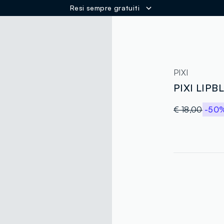
Resi sempre gratuiti
ER
PIXI
PIXI LIP
€ 18,00
-50
label.color
:
single.size