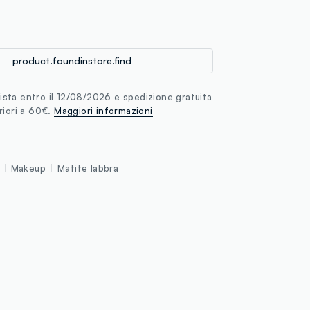
loyalty.guest.discoverpagelink
product.foundinstore.find
sta entro il 12/08/2026 e spedizione gratuita
riori a 60€.
Maggiori informazioni
Makeup
Matite labbra