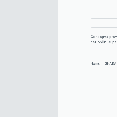
Consegna previ
per ordini supe
Home
SHAKA