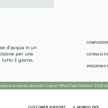
COMPOSIZION
se d'acqua in un
cisione per una
CATENA DI F
Composizion
tutto il giorno.
Fornitore di 
Aqua/Water/E
SPEDIZIONI E 
Hexanediol,P
PIXI LTD
Spedizione in
SodiumHyalur
€60. Restitui
6 (CI 15985)
corriere che 
sparente al mondo secondo il report What Fuels Fashion? 2025 di
tuoi prodotti
CUSTOMER SUPPORT
IL MONDO OVS