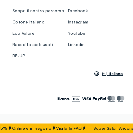
Scopri il nostro percorso
Facebook
Cotone Italiano
Instagram
Eco Valore
Youtube
Raccolta abiti usati
Linkedin
RE-UP
it |
italiano
%
Online e in negozio
Visita le
FAQ
Super Saldi! Ancora pi