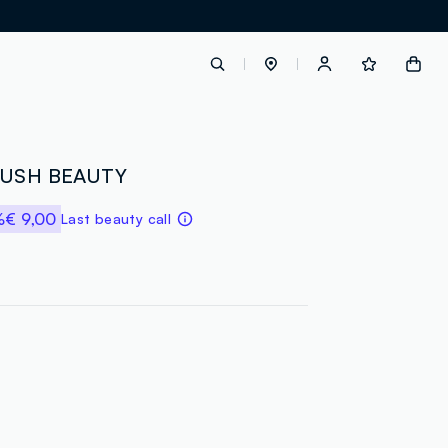
label.account.login
BLUSH BEAUTY
%
€ 9,00
Last beauty call
button.loginandregister
button.order.tracking
loyalty.euro.points
loyalty.guest.message