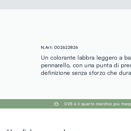
N.Art:
002622826
Un colorante labbra leggero a ba
pennarello, con una punta di pre
definizione senza sforzo che dura 
footer.ariatitle
OVS è il quarto marchio più tra