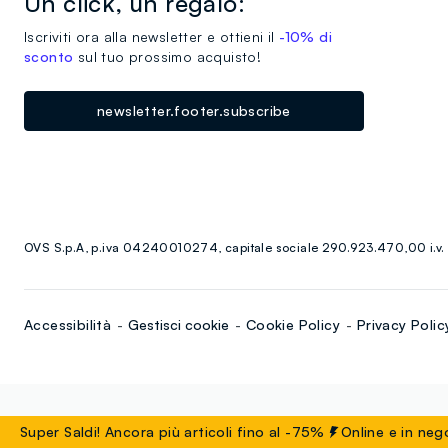
Un click, un regalo:
Iscriviti ora alla newsletter e ottieni il
-10% di
sconto
sul tuo prossimo acquisto!
newsletter.footer.subscribe
OVS S.p.A, p.iva 04240010274, capitale sociale 290.923.470,00 i.v.
Accessibilità
Gestisci cookie
Cookie Policy
Privacy Polic
Super Saldi! Ancora più articoli fino al -75%
Online e in negozi