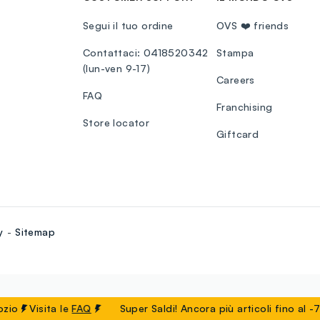
Segui il tuo ordine
OVS ❤️ friends
Contattaci: 0418520342
Stampa
(lun-ven 9-17)
Careers
FAQ
Franchising
Store locator
Giftcard
y
Sitemap
o
Visita le
FAQ
Super Saldi! Ancora più articoli fino al -75