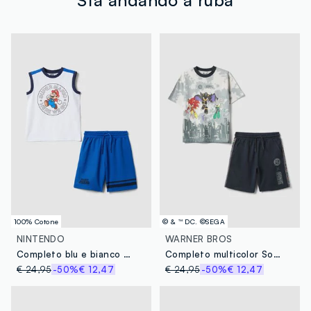
100% Cotone
© & ™ DC. ©SEGA
NINTENDO
WARNER BROS
Completo blu e bianco in puro cotone con top e shorts
Completo multicolor Sonic in puro cotone
€ 24,95
-50%
€ 12,47
€ 24,95
-50%
€ 12,47