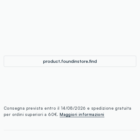
label.color
:
single.size
button.addtobag
product.foundinstore.find
Consegna prevista entro il 14/08/2026 e spedizione gratuita
per ordini superiori a 60€.
Maggiori informazioni