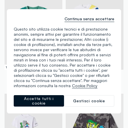
Continua senza accettare
Questo sito utilizza cookie tecnici e di prestazione
anonimi, sempre attivi per garantire il funzionamento
del sito e di misurarne le prestazione; Altri cookie (i
cookie di profilazione), installati anche da terze parti,
servono invece per verificare le tue abitudini di
navigazione al fine di poterti offrire prodotti e servizi
mirati in linea con i tuoi reali interessi. Per il loro
utilizzo serve il tuo consenso. Per accettare i cookie
100% Cotone
© & ™ DC. ©SEGA
di profilazione clicca su "accetta tutti i cookie", per
WARNER BROS
WARNER BROS
selezionarli clicca su "Gestisci cookie" o per rifiutarli
clicca su "Continua senza accettare". Per maggiori
T-shirt in puro cotone verde da bambino regular fit con stampa
Set bianco e blu in puro cotone da bambino oversize fit con Sonic
informazioni consulta la nostra
Cookie Policy
€ 12,95
-50%
€ 6,47
€ 22,95
-50%
€ 11,47
Accetta tutti i
Gestisci cookie
cookie