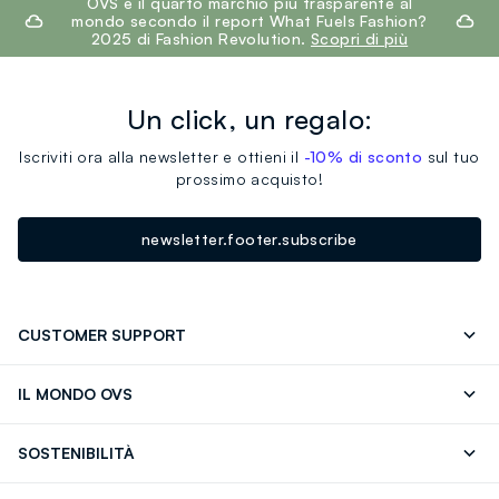
OVS è il quarto marchio più trasparente al
mondo secondo il report What Fuels Fashion?
2025 di Fashion Revolution.
Scopri di più
Un click, un regalo:
Iscriviti ora alla newsletter e ottieni il
-10% di sconto
sul tuo
prossimo acquisto!
newsletter.footer.subscribe
CUSTOMER SUPPORT
Segui il tuo ordine
Contattaci: 0418520342 (lun-ven 9-
IL MONDO OVS
17)
OVS ❤️ friends
Stampa
FAQ
Store locator
SOSTENIBILITÀ
Careers
Franchising
Scopri il nostro percorso
Cotone Italiano