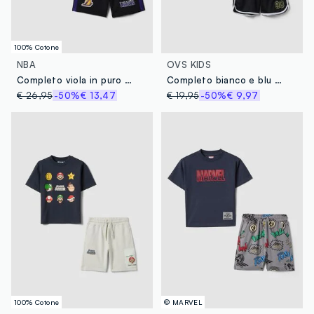
100% Cotone
NBA
OVS KIDS
Completo viola in puro cotone con top e shorts
Completo bianco e blu con canotta e shorts regular fit
€ 26,95
-50%
€ 13,47
€ 19,95
-50%
€ 9,97
100% Cotone
© MARVEL