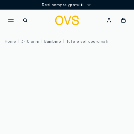
Resi sempre gratuiti
NAVIGATION.ARIA.GOTOMAINCONTENT
NAVIGATION.ARIA.GOTOFOOT
Home
3-10 anni
Bambino
Tute e set coordinati