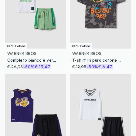
100% Cotone
100% Cotone
WARNER BROS
WARNER BROS
Completo bianco e verde in puro cotone con t-shirt e shorts per bambino over fit
T-shirt in puro cotone grigio da bambino regular fit con stampa
€ 26,95
-50%
€ 13,47
€ 12,95
-50%
€ 6,47