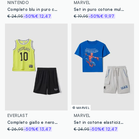
NINTENDO
MARVEL
Completo blu in puro cotone con t-shirt e shorts
Set in puro cotone multicolor da bambino con stampe Marvel
€ 24,95
-50%
€ 12,47
€ 19,95
-50%
€ 9,97
© MARVEL
EVERLAST
MARVEL
Completo giallo e nero con top e shorts per bambino over fit
Set in cotone elasticizzato multicolor da bambino con stampe Marvel
€ 26,95
-50%
€ 13,47
€ 24,95
-50%
€ 12,47