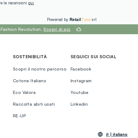
te le recensioni
qui
Powered by
srl
Retail
Tune
 Fashion Revolution.
Scopri di più
SOSTENIBILITÀ
SEGUICI SUI SOCIAL
Scopri il nostro percorso
Facebook
Cotone Italiano
Instagram
Eco Valore
Youtube
Raccolta abiti usati
Linkedin
RE-UP
it |
italiano