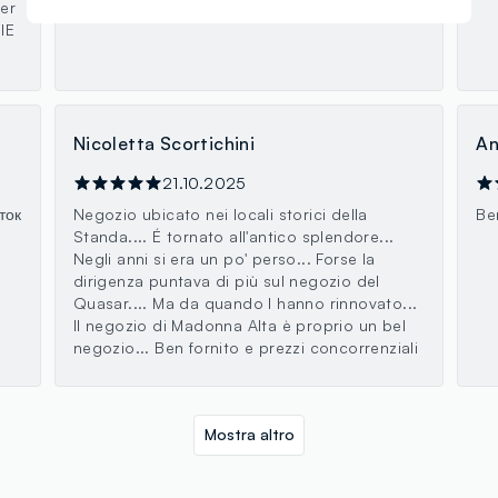
er
IE
Nicoletta Scortichini
An
21.10.2025
ток
Negozio ubicato nei locali storici della
Ben
Standa.... É tornato all'antico splendore...
Negli anni si era un po' perso... Forse la
dirigenza puntava di più sul negozio del
Quasar.... Ma da quando l hanno rinnovato...
Il negozio di Madonna Alta è proprio un bel
negozio... Ben fornito e prezzi concorrenziali
Mostra altro