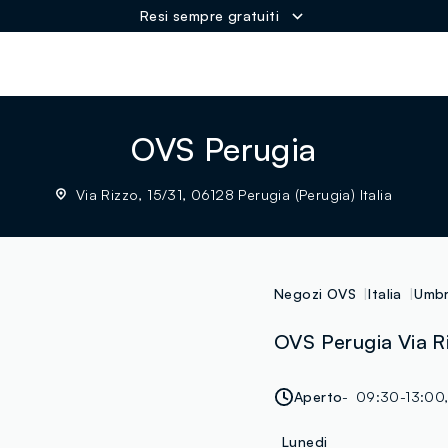
Resi sempre gratuiti
ER
OVS Perugia
Via Rizzo, 15/31, 06128 Perugia (Perugia) Italia
Negozi OVS
Italia
Umbr
OVS Perugia Via Ri
Aperto
09:30-13:00
Lunedi