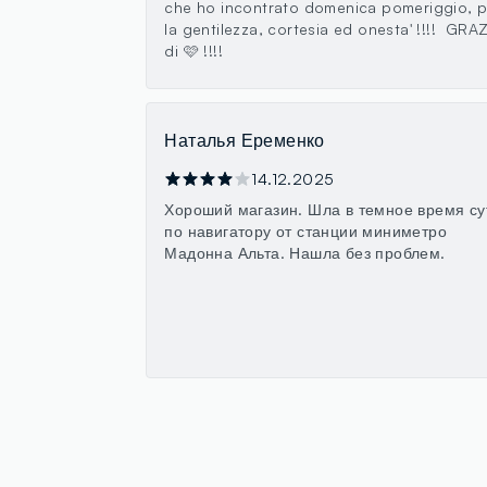
che ho incontrato domenica pomeriggio, p
la gentilezza, cortesia ed onesta' !!!! GRAZ
di 🩷 !!!!
Наталья Еременко
14.12.2025
Хороший магазин. Шла в темное время су
по навигатору от станции миниметро
Мадонна Альта. Нашла без проблем.