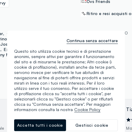
Ovs Friends
rvy
Ritiro e resi acquisti o
METODI DI PAGAMENTO
er
October
tino
YouLook
Continua senza accettare
 Joseon
Samsung Pay
k
Extratto
Janeke
Questo sito utilizza cookie tecnici e di prestazione
ny Moly
anonimi, sempre attivi per garantire il funzionamento
del sito e di misurarne le prestazione; Altri cookie (i
cookie di profilazione), installati anche da terze parti,
servono invece per verificare le tue abitudini di
navigazione al fine di poterti offrire prodotti e servizi
mirati in linea con i tuoi reali interessi. Per il loro
utilizzo serve il tuo consenso. Per accettare i cookie
di profilazione clicca su "accetta tutti i cookie", per
selezionarli clicca su "Gestisci cookie" o per rifiutarli
clicca su "Continua senza accettare". Per maggiori
Lucilla Baroni
Ti
informazioni consulta la nostra
Cookie Policy
07.05.2026
Accetta tutti i cookie
Gestisci cookie
ale
Migliore oviesse in assoluto!
Mol