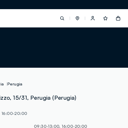
label.account.login
button.loginandregister
button.order.tracking
ia
Perugia
zzo, 15/31, Perugia (Perugia)
loyalty.euro.points
, 16:00-20:00
loyalty.guest.message
09:30-13:00, 16:00-20:00