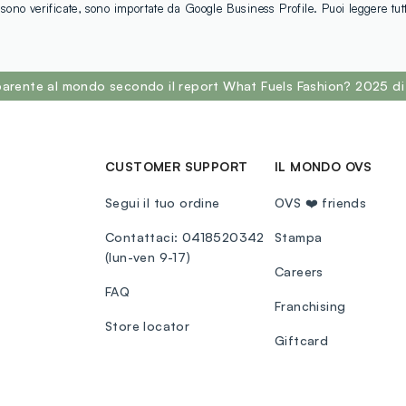
sono verificate, sono importate da Google Business Profile. Puoi leggere tut
sparente al mondo secondo il report What Fuels Fashion? 2025 di
CUSTOMER SUPPORT
IL MONDO OVS
Segui il tuo ordine
OVS ❤️ friends
Contattaci: 0418520342
Stampa
(lun-ven 9-17)
Careers
FAQ
Franchising
Store locator
Giftcard