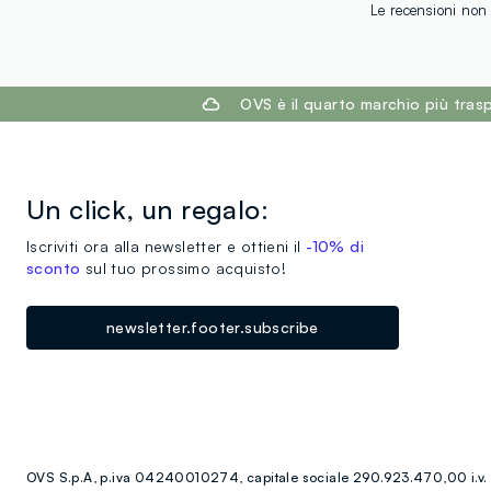
Le recensioni non 
footer.ariatitle
OVS è il quarto marchio più tra
Un click, un regalo:
Iscriviti ora alla newsletter e ottieni il
-10% di
sconto
sul tuo prossimo acquisto!
newsletter.footer.subscribe
OVS S.p.A, p.iva 04240010274, capitale sociale 290.923.470,00 i.v.