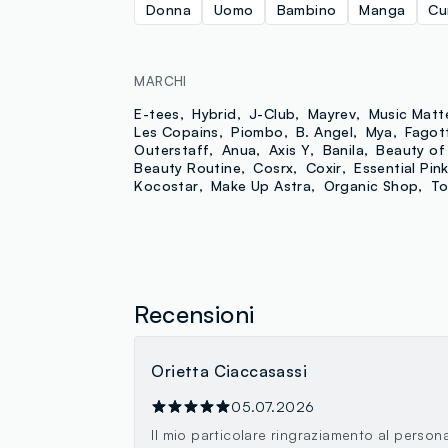
Donna
Uomo
Bambino
Manga
Cu
MARCHI
E-tees
Hybrid
J-Club
Mayrev
Music Matt
Les Copains
Piombo
B. Angel
Mya
Fagot
Outerstaff
Anua
Axis Y
Banila
Beauty of
Beauty Routine
Cosrx
Coxir
Essential Pin
Kocostar
Make Up Astra
Organic Shop
To
Recensioni
Orietta Ciaccasassi
05.07.2026
Il mio particolare ringraziamento al person