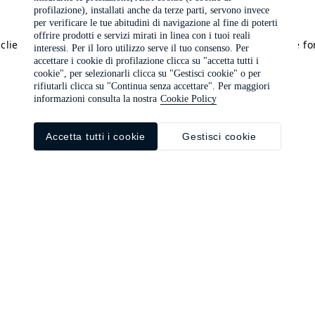
profilazione), installati anche da terze parti, servono invece
per verificare le tue abitudini di navigazione al fine di poterti
offrire prodotti e servizi mirati in linea con i tuoi reali
a client-side exception has occurred (see the browser console f
interessi. Per il loro utilizzo serve il tuo consenso. Per
accettare i cookie di profilazione clicca su "accetta tutti i
cookie", per selezionarli clicca su "Gestisci cookie" o per
rifiutarli clicca su "Continua senza accettare". Per maggiori
informazioni consulta la nostra
Cookie Policy
Accetta tutti i cookie
Gestisci cookie