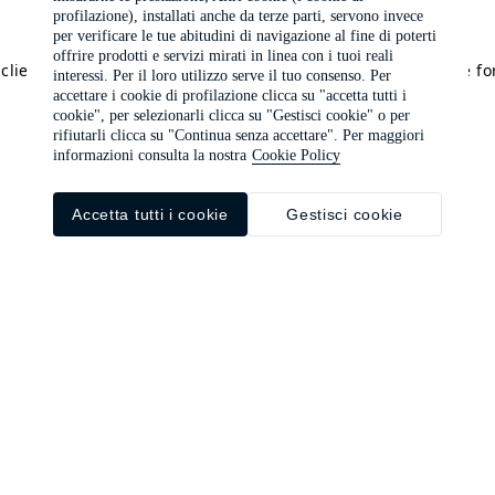
profilazione), installati anche da terze parti, servono invece
per verificare le tue abitudini di navigazione al fine di poterti
offrire prodotti e servizi mirati in linea con i tuoi reali
a client-side exception has occurred (see the browser console f
interessi. Per il loro utilizzo serve il tuo consenso. Per
accettare i cookie di profilazione clicca su "accetta tutti i
cookie", per selezionarli clicca su "Gestisci cookie" o per
rifiutarli clicca su "Continua senza accettare". Per maggiori
informazioni consulta la nostra
Cookie Policy
Accetta tutti i cookie
Gestisci cookie