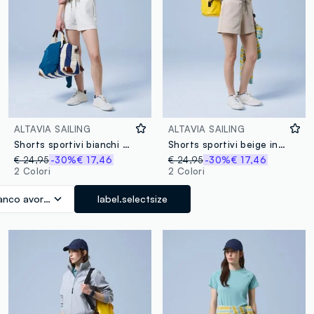
ALTAVIA SAILING
ALTAVIA SAILING
Shorts sportivi bianchi in cotone elasticizzato ALTAVIA SAILING
Shorts sportivi beige in cotone elasticizzato ALTAVIA SAILING
€ 24,95
-30%
€ 17,46
€ 24,95
-30%
€ 17,46
2 Colori
2 Colori
anco avorio
label.selectsize