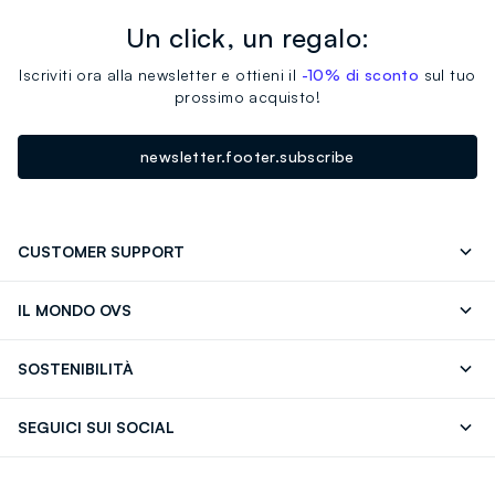
Un click, un regalo:
Iscriviti ora alla newsletter e ottieni il
-10% di sconto
sul tuo
prossimo acquisto!
newsletter.footer.subscribe
CUSTOMER SUPPORT
Segui il tuo ordine
Contattaci: 0418520342 (lun-ven 9-
IL MONDO OVS
17)
OVS ❤️ friends
Stampa
FAQ
Store locator
SOSTENIBILITÀ
Careers
Franchising
Scopri il nostro percorso
Cotone Italiano
SEGUICI SUI SOCIAL
Giftcard
Eco Valore
Raccolta abiti usati
Facebook
Instagram
RE-UP