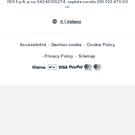
OVS S.p.A, p.iva 04240010274, capitale sociale 290.923.470,00
Youtube
Linkedin
i.v.
it |
italiano
Accessibilità
Gestisci cookie
Cookie Policy
Privacy Policy
Sitemap