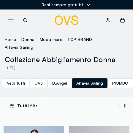
Resi sempre gratuiti
NAVIGATION.ARIA.GOTOMAINCONTENT
NAVIGATION.ARIA.GOTOFOOT
Home
Donna
Moda mare
TOP BRAND
Altavia Sailing
Collezione Abbigliamento Donna
( 11 )
Vedi tutti
OVS
B.Angel
Altavia Sailing
PIOMBO
Tutti i filtri