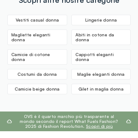
Scopri altre nostre categorie
Vestiti casual donna
Lingerie donna
Magliette eleganti
Abiti in cotone da
donna
donna
Camicie di cotone
Cappotti eleganti
donna
donna
Costumi da donna
Maglie eleganti donna
Camicie beige donna
Gilet in maglia donna
footer.ariatitle
OVS è il quarto marchio più trasparente al
mondo secondo il report What Fuels Fashion?
2025 di Fashion Revolution.
Scopri di più