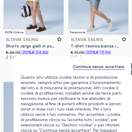
100% Cotone
Traspirante
ALTAVIA SAILING
ALTAVIA SAILING
Shorts cargo gialli in puro cotone con vita elasticizzata ALTAVIA SAILING
T-shirt tecnica bianca in tessuto elasticizzato ALTAVIA SAILING
€ 34,95
-30%
€ 24,46
€ 19,95
-30%
€ 13,96
2 Colori
2 Colori
Continua senza accettare
Bianco ottico
label.selectsi
Questo sito utilizza cookie tecnici e di prestazione
anonimi, sempre attivi per garantire il funzionamento
del sito e di misurarne le prestazione; Altri cookie (i
cookie di profilazione), installati anche da terze parti,
servono invece per verificare le tue abitudini di
navigazione al fine di poterti offrire prodotti e servizi
mirati in linea con i tuoi reali interessi. Per il loro
utilizzo serve il tuo consenso. Per accettare i cookie
di profilazione clicca su "accetta tutti i cookie", per
selezionarli clicca su "Gestisci cookie" o per rifiutarli
clicca su "Continua senza accettare". Per maggiori