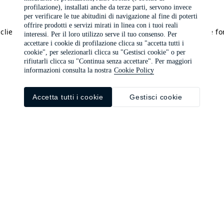
profilazione), installati anche da terze parti, servono invece
per verificare le tue abitudini di navigazione al fine di poterti
offrire prodotti e servizi mirati in linea con i tuoi reali
a client-side exception has occurred (see the browser console f
interessi. Per il loro utilizzo serve il tuo consenso. Per
accettare i cookie di profilazione clicca su "accetta tutti i
cookie", per selezionarli clicca su "Gestisci cookie" o per
rifiutarli clicca su "Continua senza accettare". Per maggiori
informazioni consulta la nostra
Cookie Policy
Accetta tutti i cookie
Gestisci cookie