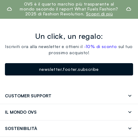
footer.ariatitle
OVS è il quarto marchio più trasparente al
mondo secondo il report What Fuels Fashion?
2025 di Fashion Revolution.
Scopri di più
Un click, un regalo:
Iscriviti ora alla newsletter e ottieni il
-10% di sconto
sul tuo
prossimo acquisto!
newsletter.footer.subscribe
CUSTOMER SUPPORT
Segui il tuo ordine
Contattaci: 0418520342 (lun-ven 9-
IL MONDO OVS
17)
OVS ❤️ friends
Stampa
FAQ
Store locator
SOSTENIBILITÀ
Careers
Franchising