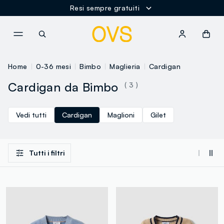
Resi sempre gratuiti
NAVIGATION.ARIA.GOTOMAINCONTENT
NAVIGATION.ARIA.GOTOFOOT
Home
0-36 mesi
Bimbo
Maglieria
Cardigan
Cardigan da Bimbo
( 3 )
Vedi tutti
Cardigan
Maglioni
Gilet
Tutti i filtri